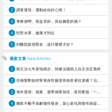
2
調查發現：運動給你好心情！
3
脊椎側彎、骨盆歪斜，長短腳惹的禍？
4
吃對水果，健康才到位
5
到醫院探視腎友，送什麼禮才好？
最新文章
New Articles
1
病主法七年原地踏步，快修法讓病人自主決定善終
2
生物製劑如何幫發炎性腸道疾病患者抗潰瘍？治療進展與健保給付困境一次看
3
海外度假、就業、遊學保障加倍，富邦產險「一期逐夢」專案加碼遠距醫療與緊急救援
4
糖飲不離手加劇慢性發炎，當心老化與慢性病提早報到