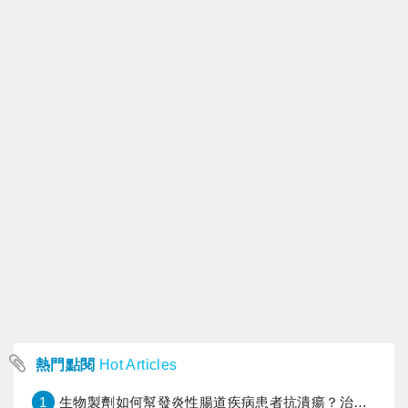
熱門點閱
Hot Articles
1
生物製劑如何幫發炎性腸道疾病患者抗潰瘍？治療進展與健保給付困境一次看