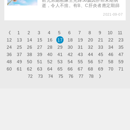
前兄弟總教練王光輝56歲因肝癌末期病
逝，令人不捨。有B、C肝炎者應定期篩
檢，才能早期治療，避免憾事。2020年
2021-09-07
12月1日微波消融術納入健保給付，加上
原本健保給付的射頻消融術（俗稱電
燒），治療肝癌的消融術又增添一項利
器。微波消融術具有治療時間短、消融範
《
1
2
3
4
5
6
7
8
9
10
11
圍可預測性高等優點，臨床顯示治療3～5
12
13
14
15
16
17
18
19
20
21
22
23
公分的中型肝癌有很好效果，快來了解哪
24
25
26
27
些人適用？
28
29
30
31
32
33
34
35
36
37
38
39
40
41
42
43
44
45
46
47
48
49
50
51
52
53
54
55
56
57
58
59
60
61
62
63
64
65
66
67
68
69
70
71
72
73
74
75
76
77
78
》