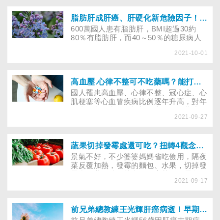
接種對象。台大兒童醫院院長黃立民籲大
眾，盡快施打新冠肺炎、流感及肺炎鏈球
菌疫苗！
脂肪肝成肝癌、肝硬化新危險因子！４招逆轉肝功能
600萬國人患有脂肪肝，BMI超過30約
80％有脂肪肝，而40～50％的糖尿病人
有脂肪肝。高油高糖的飲食、酗酒、肥
2021-10-01
胖、糖尿病等，都可能是造成脂肪肝的原
因。醫師提醒肝硬化前，脂肪肝可逆轉。
先做腹部超音波揪出脂肪肝，再依報導建
議，努力改善肝功能。
高血壓.心律不整可不吃藥嗎？能打新冠疫苗、吃止痛藥嗎？藥師解開心臟病用藥疑問
國人罹患高血壓、心律不整、冠心症、心
肌梗塞等心血管疾病比例逐年升高，對年
長者而言，密集且複雜的心血管用藥成為
2021-09-27
頭痛難題。有的老人家排斥西藥。怕有副
作用，轉而依賴保健食品，有的索性有
「胸悶、心悸、頭暈」等症狀才吃藥，導
致高血壓、心臟病控制成效不佳，其實，
蔬果切掉發霉處還可吃？扭轉4觀念，遠離黃麴毒素，降肝癌風險
心血管疾病的治療和用藥相輔相成，就由
景氣不好，不少婆婆媽媽省吃儉用，隔夜
專業藥師為您整理出常見迷思，且一一破
菜反覆加熱，發霉的麵包、水果，切掉發
除。
霉處依舊下肚。其實，隔夜菜、發霉食物
2021-09-17
對身體的危害，比你想像得大！有些食物
放久了，還易產生黃麴毒素，除了引起急
性食物中毒外，更可能增加肝癌風險。
前兄弟總教練王光輝肝癌病逝！早期肝癌用微波消融術治療更快復原，什麼人適用？