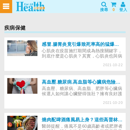
搜尋
0
登入
疾病保健
感冒.腸胃炎竟引爆致死率高的猛爆性心肌炎？怎麼警覺與治療？
心肌炎在疫苗施打期間成為熱搜關鍵字，
到底什麼是心肌炎？其實，心肌炎也與病
毒感染相關。秋冬好發流行性感冒，一旦
2021-10-22
感冒病毒入侵心臟轉趨嚴重，可能變成猛
爆性心肌炎，死亡率會提高至30～
40％，該怎麼警覺與治療？讓心臟專科醫
師告訴你！
高血壓.糖尿病.高血脂等心臟病危險群 ５個護心好習慣這樣做
高血壓、糖尿病、高血脂、肥胖等心臟病
候選人如何讓心臟變得強壯？擁有良好護
心習慣是關鍵因素。為預防心臟愈來愈衰
2021-10-20
弱，讓冠狀動脈硬化、心律不整、心肌梗
塞等心臟病有機可乘，從現在起，快將保
護心臟的好習慣融入每日生活。
燒肉配啤酒痛風易上身？這些高普林.高尿酸食物不能吃到飽
醫師提醒，痛風不是60歲高齡者或肥胖者