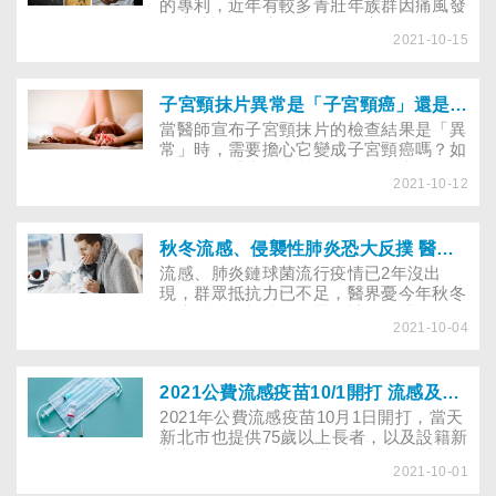
的專利，近年有較多青壯年族群因痛風發
作來就診。到底哪些人易有高尿酸血症引
2021-10-15
發痛風？又有哪些美味的飲食比高普林的
豆腐、豆干更危險，不能貪多？
子宮頸抹片異常是「子宮頸癌」還是「癌前病變」？後續怎麼確診與治療？
當醫師宣布子宮頸抹片的檢查結果是「異
常」時，需要擔心它變成子宮頸癌嗎？如
果結果是「癌前病變」，是不是表示已經
2021-10-12
罹患癌症了呢？又和「零期癌」、「原位
癌」有何差異？以下讓我們來看看做完子
宮頸抹片之後，該如何解讀結果，跟後續
有哪些治療方法？
秋冬流感、侵襲性肺炎恐大反撲 醫籲快打流感、新冠、肺炎鏈球菌3疫苗
流感、肺炎鏈球菌流行疫情已2年沒出
現，群眾抵抗力已不足，醫界憂今年秋冬
恐大反撲。根據健保署統計，台灣2020
2021-10-04
年因新冠肺炎期間，民眾防疫意識提升，
戴口罩、勤洗手等使感染肺炎人數大幅下
降，但因肺炎重症、進入加護病房治療的
人數卻並未減少，因此醫界籲大眾除施打
2021公費流感疫苗10/1開打 流感及肺炎鏈球菌疫苗需與新冠疫苗間隔7天
新冠肺炎疫苗，趁10月1日起公費流感疫
2021年公費流感疫苗10月1日開打，當天
苗施打，也盡快打流感及肺炎鏈球菌疫
新北市也提供75歲以上長者，以及設籍新
苗！
北市65至74歲民眾公費施打肺炎鏈球菌
2021-10-01
疫苗，以下提供公費流感疫苗施打時程及