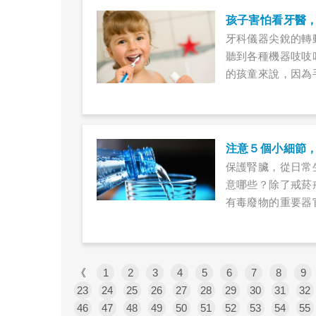
症，到底腸躁症是
孩子害怕看牙醫
牙科儀器尖銳的轉
聽到各種機器吱吱
的孩童來說，因為
齒是人體咬碎食物
生長發育，還會影
鬧、乖乖讓醫師治
注意５個小細節
保護腎臟，從日常
意哪些？除了戒菸
有毒廢物的重要器
功能遭破壞，也常
體才會有感覺。正
臟罷工，必須洗腎
《
1
2
3
4
5
臟。
6
7
8
9
23
24
25
26
27
28
29
30
31
32
46
47
48
49
50
51
52
53
54
55