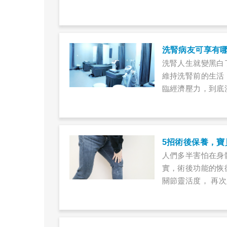
牙齒，始終沒去理
始感到胃痛。在兒
檢查，牙醫親切地
費用，不禁冒起冷
洗腎病友可享有
洗腎人生就變黑白
維持洗腎前的生活
臨經濟壓力，到底
病痛和情緒低潮？
5招術後保養，寶
人們多半害怕在身
實，術後功能的恢
關節靈活度， 再
與手術種類有關。
2天即可下床略為
間需持續追蹤觀察