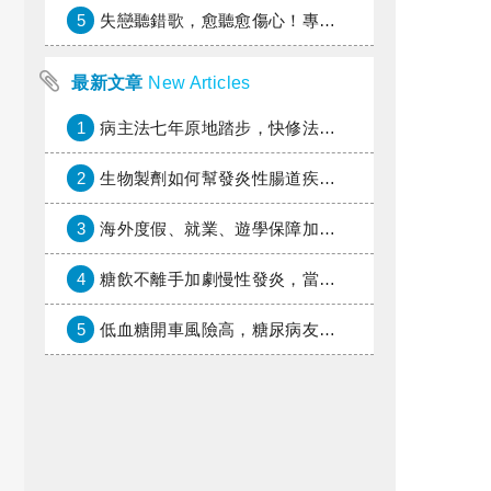
5
失戀聽錯歌，愈聽愈傷心！專家教你挑對療傷情歌
最新文章
New Articles
1
病主法七年原地踏步，快修法讓病人自主決定善終
2
生物製劑如何幫發炎性腸道疾病患者抗潰瘍？治療進展與健保給付困境一次看
3
海外度假、就業、遊學保障加倍，富邦產險「一期逐夢」專案加碼遠距醫療與緊急救援
4
糖飲不離手加劇慢性發炎，當心老化與慢性病提早報到
5
低血糖開車風險高，糖尿病友上路必學的安全守則