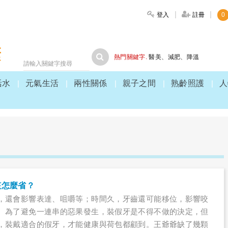
登入
註冊
0
大家健康
熱門關鍵字.
醫美
、
減肥
、
降溫
活水
元氣生活
兩性關係
親子之間
熟齡照護
人
該怎麼省？
，還會影響表達、咀嚼等；時間久，牙齒還可能移位，影響咬
。為了避免一連串的惡果發生，裝假牙是不得不做的決定，但
，裝戴適合的假牙，才能健康與荷包都顧到。王爺爺缺了幾顆