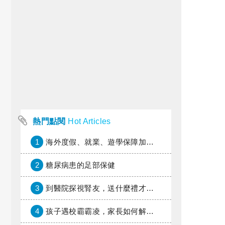
熱門點閱
Hot Articles
1
海外度假、就業、遊學保障加倍，富邦產險「一期逐夢」專案加碼遠距醫療與緊急救援
2
糖尿病患的足部保健
3
到醫院探視腎友，送什麼禮才好？
4
孩子遇校霸霸凌，家長如何解圍？