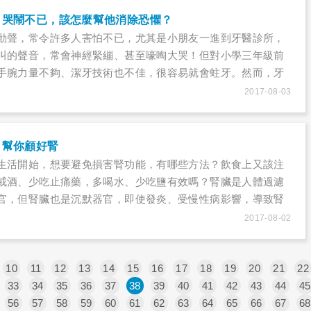
什麼？快來了解崔愛拉告訴我們哪些健康警訊吧！
，哭鬧不已，該怎麼幫他消除恐懼？
動聲，常令許多人害怕不已，尤其是小朋友一進到牙醫診所，
叫的聲音，常會神經緊繃、甚至嚎啕大哭！但對小學三年級前
手腕力量不夠、潔牙技術也不佳，很容易就會蛀牙。然而，牙
、吸收營養的第一道關卡，一旦牙齒蛀壞了，不僅會影響孩童
2017-08-03
響未來恆齒的發展。到底家長該怎麼做，才能讓小孩不哭不
療蛀牙？
，幫你顧好腎
生活開始，想要避免損害腎功能，有哪些方法？飲食上又該注
戒酒、少吃止痛藥，多喝水、少吃鹽有效嗎？腎臟是人體過濾
官，但腎臟也是沉默器官，即使發炎、受慢性病影響，導致腎
默默承受，不會發出警訊，直到腎功能只剩下15～29％時，身
2017-08-02
因為腎臟絕少抱怨，我們更應該提高自我覺察度，不要等到腎
（透析治療），才驚覺自身不當的飲食、用藥習慣會戕害腎
10
11
12
13
14
15
16
17
18
19
20
21
22
33
34
35
36
37
38
39
40
41
42
43
44
45
56
57
58
59
60
61
62
63
64
65
66
67
68