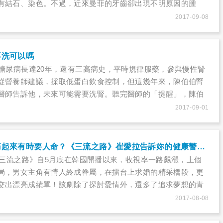
有結石、染色。不過，近來曼菲的牙齒卻出現不明原因的腫
血，焦急的她趕緊去看牙醫師，沒想到卻被告知可能有牙周病
2017-09-08
更發現，不只是腫痛的區域，曼菲口腔內多處有牙周病……很
板印象是好發於35歲以上的成年人，但倘若是侵犯型牙周病，
。此類牙周炎多半和特殊細菌有關，患者治療期間，需定期回
不洗可以嗎
合，使用抗生素藥物，才有立竿見影的治療效果。
患糖尿病長達20年，還有三高病史，平時規律服藥，參與慢性腎
從營養師建議，採取低蛋白飲食控制，但這幾年來，陳伯伯腎
醫師告訴他，未來可能需要洗腎。聽完醫師的「提醒」，陳伯
頭：「醫師要我洗腎，不洗可以嗎？」很多慢性腎臟病友在被
2017-09-01
感覺晴天霹靂，其實洗腎並不是生命的結束，而是新生活的開
，並與醫療人員配合，腎友仍可擁有「腎利人生」。
腸躁症不是病，痛起來有時要人命？《三流之路》崔愛拉告訴妳的健康警訊，妳不能不知道……
劇《三流之路》自5月底在韓國開播以來，收視率一路飆漲，上個
局，男女主角有情人終成眷屬，在擂台上求婚的精采橋段，更
交出漂亮成績單！該劇除了探討愛情外，還多了追求夢想的青
角高東滿重拾夢想、成為格鬥選手擊敗宿敵，以及女主角崔愛
2017-08-08
敗，而放棄成為電視台主播，當上格鬥擂臺主持人，無不讓觀
在劇中，崔愛拉曾一度腹痛到昏倒，送醫檢查後確診為腸躁