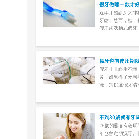
假牙做哪一款才
近年牙醫診所大肆
牙齒，然而，植一
假牙或活動式假牙
討論、評估固定假
其他牙齒，也讓她
假牙也有使用期
假牙並非終生不壞
災，如果得了牙周
洗，到挑選假牙清
存款，有效地看緊
進不潔食物，牙齒
不到30歲就有牙
26歲的曼菲有著
年也會定期洗牙。