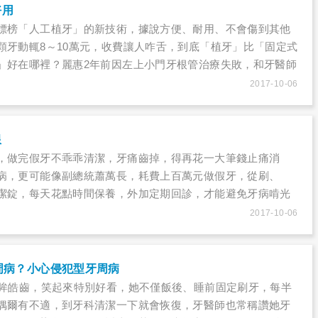
好用
標榜「人工植牙」的新技術，據說方便、耐用、不會傷到其他
顆牙動輒8～10萬元，收費讓人咋舌，到底「植牙」比「固定式
」好在哪裡？麗惠2年前因左上小門牙根管治療失敗，和牙醫師
牙與植牙的技術，最後她選擇植牙，快速、方便，且不會動到
2017-10-06
的牙齒再次回復美觀。
限
，做完假牙不乖乖清潔，牙痛齒掉，得再花一大筆錢止痛消
病，更可能像副總統蕭萬長，耗費上百萬元做假牙，從刷、
潔錠，每天花點時間保養，外加定期回診，才能避免牙病啃光
荷包。口腔清潔和健康息息相關，所謂「病從口入」，除了吃
2017-10-06
沒刷乾淨也會造成健康的隱憂。
周病？小心侵犯型牙周病
明眸皓齒，笑起來特別好看，她不僅飯後、睡前固定刷牙，每半
偶爾有不適，到牙科清潔一下就會恢復，牙醫師也常稱讚她牙