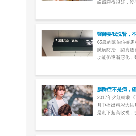
齒照顧得很好，沒
痛，且刷牙時常流
的問題，一做檢測
多人對牙周病的刻
常發生在年輕族群
醫師要我洗腎，
診，和醫師密切配
65歲的陳伯伯罹
臟病防治，認真聽
功能仍逐漸惡化，
伯心中閃過一個念
告知要洗腎時，都
始。只要樂觀面對
2017年火紅韓
月中播出精彩大結
是創下超高收視，
春熱情，包括男主
拉因為面試屢屢失
眾大呼過癮。不過