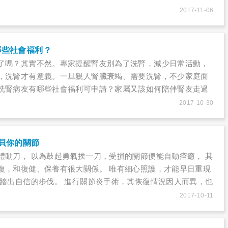
會，最近講話發現會「漏風」。吃東西時，無法完全咀嚼，開
2017-11-06
女的勸說、孫兒的鼓勵下，終於鼓起勇氣去看牙醫。經過一番
建議他，可能要評估做假牙，王爺爺想到裝假牙需要花一大筆
汗……
哪些社會福利？
了嗎？其實不然。專家提醒腎友別為了洗腎，減少日常活動，
，洗腎才有意義。一旦親人腎臟衰竭、需要洗腎，不少家庭面
洗腎病友有哪些社會福利可申請？家屬又該如何陪伴腎友走過
2017-10-30
貝你的關節
體動刀， 以為鼓起勇氣挨一刀，受損的關節便能自動痊癒， 其
復，和復健、保養有很大關係。 唯有細心照護，才能早日重現
次踏出自信的步伐。 進行關節炎手術，其恢復情況因人而異，也
髖關節、膝關節需在醫院靜養約7～10天，若手術順利，約1～
2017-10-11
走動。疼痛感約2～3天後漸漸退去，開刀後約14天可拆線，期
。