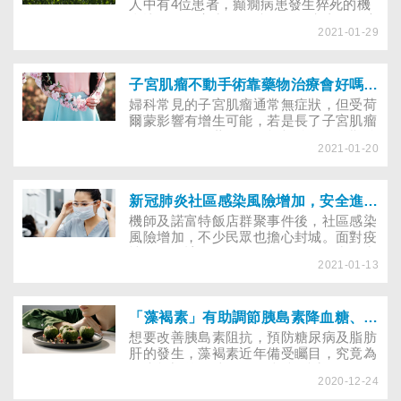
人中有4位患者，癲癇病患發生猝死的機
會比一般人高出約10倍左右。究竟哪因素
2021-01-29
會引起癲癇發作？遺傳的比例？需長期吃
藥還是能自然消失？
子宮肌瘤不動手術靠藥物治療會好嗎？避免這些危險因子才能有效控制
婦科常見的子宮肌瘤通常無症狀，但受荷
爾蒙影響有增生可能，若是長了子宮肌瘤
需要開刀嗎？藥物是否能根治？更年期後
2021-01-20
會自然消失嗎？
新冠肺炎社區感染風險增加，安全進出醫院必做7重點保護自己和家人
機師及諾富特飯店群聚事件後，社區感染
風險增加，不少民眾也擔心封城。面對疫
情，民眾該如何自保？如不得已需常進出
2021-01-13
醫院又該注意哪些事項？
「藻褐素」有助調節胰島素降血糖、代謝脂肪？膠囊好、還是錠狀好？
想要改善胰島素阻抗，預防糖尿病及脂肪
肝的發生，藻褐素近年備受矚目，究竟為
什麼能調控血糖，促進脂肪代謝？
2020-12-24