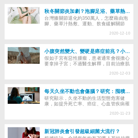
秋冬關節炎加劇？泡腳足浴、藥草熱敷、伸腿運動、飲食解疼痛
台灣膝關節退化約350萬人，怎麼藉由泡
腳、藥草汁熱敷、運動、飲食緩解關節
炎、關節痛？
2020-12-10
小腹突然變大、變硬是癌症前兆？小心這幾種肌瘤、腺瘤情況需摘除子宮
假如子宮有惡性腫瘤，患者通常會很擔心
要拿掉子宮；不過醫生解釋，目前治療肌
瘤、腺瘤方法很多，仍需個別評估。
2020-12-03
每天久坐不動也會傷腦？研究：囤積腹部脂肪更容易失智！
研究顯示，久坐不動的生活型態危害健
康，如提升死亡率、癌症、心血管疾病罹
患率及增加腹部脂肪等，甚至影響大腦健
2020-11-23
康。
新冠肺炎會引發超級細菌大流行？