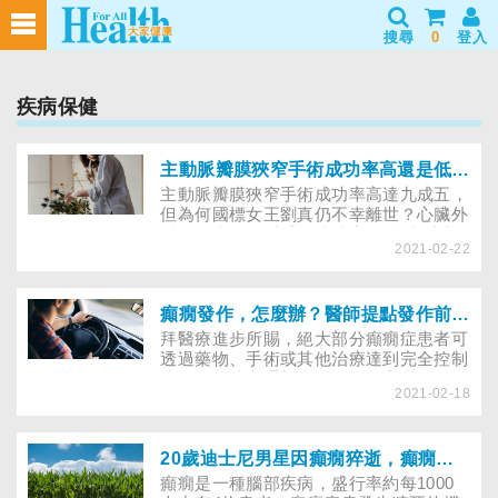
搜尋
0
登入
疾病保健
主動脈瓣膜狹窄手術成功率高還是低？心臟外科醫師曝影響關鍵點
主動脈瓣膜狹窄手術成功率高達九成五，
但為何國標女王劉真仍不幸離世？心臟外
科醫師表示，看手術成功率， 首先看患
2021-02-22
者能否挺過手術過程、再來是住院期有無
併發症發生．．．
癲癇發作，怎麼辦？醫師提點發作前，可能出現的8個前兆
拜醫療進步所賜，絕大部分癲癇症患者可
透過藥物、手術或其他治療達到完全控制
成果，因此交通部也有條件放寬考取汽機
2021-02-18
車架架限制。醫師提醒，癲癇發作前常見
頭暈、心悸等徵兆，及早就醫治療，能有
效降低傷害。
20歲迪士尼男星因癲癇猝逝，癲癇會遺傳嗎？吃藥可治癒?
癲癇是一種腦部疾病，盛行率約每1000