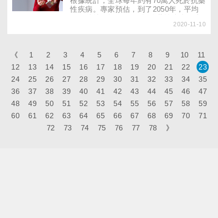
根據統計，全球每年約有70萬人死於抗藥
性疾病。專家預估，到了2050年，平均
每三秒就可能有1人死於抗藥性疾病。當
2020-11-10
細菌能抵抗三種以上的抗生素，就稱為
「超級細菌」。曾預言新冠肺炎疫情的印
度神童再度預言，2020年12月，人類將
面對超級細菌的威脅！想要預防超級細
《
1
2
3
4
5
6
7
8
9
10
11
菌，該怎麼做？
12
13
14
15
16
17
18
19
20
21
22
23
24
25
26
27
28
29
30
31
32
33
34
35
36
37
38
39
40
41
42
43
44
45
46
47
48
49
50
51
52
53
54
55
56
57
58
59
60
61
62
63
64
65
66
67
68
69
70
71
72
73
74
75
76
77
78
》