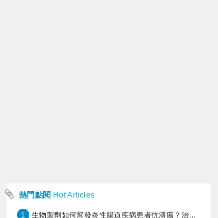
熱門點閱
Hot Articles
1
生物製劑如何幫發炎性腸道疾病患者抗潰瘍？治療進展與健保給付困境一次看