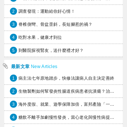
2
調查發現：運動給你好心情！
3
脊椎側彎、骨盆歪斜，長短腳惹的禍？
4
吃對水果，健康才到位
5
到醫院探視腎友，送什麼禮才好？
最新文章
New Articles
1
病主法七年原地踏步，快修法讓病人自主決定善終
2
生物製劑如何幫發炎性腸道疾病患者抗潰瘍？治療進展與健保給付困境一次看
3
海外度假、就業、遊學保障加倍，富邦產險「一期逐夢」專案加碼遠距醫療與緊急救援
4
糖飲不離手加劇慢性發炎，當心老化與慢性病提早報到