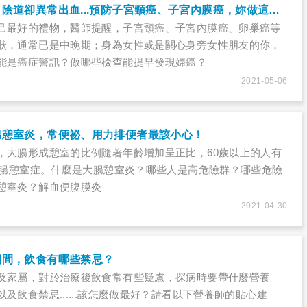
停經、無性生活，陰道卻異常出血...預防子宮頸癌、子宮內膜癌，妳做這些檢查了嗎？
己最好的禮物，醫師提醒，子宮頸癌、子宮內膜癌、卵巢癌等
狀，通常已是中晚期；身為女性或是關心身旁女性朋友的你，
能是癌症警訊？做哪些檢查能提早發現婦癌？
2021-05-06
腸憩室炎，常便祕、用力排便者最該小心！
，大腸形成憩室的比例隨著年齡增加呈正比，60歲以上的人有
有大腸憩室症。什麼是大腸憩室炎？哪些人是高危險群？哪些危險
憩室炎？解血便腹膜炎
2021-04-30
期間，飲食有哪些禁忌？
及家屬，對於治療後飲食常有些疑慮，探病時要帶什麼營養
及飲食禁忌......該怎麼做最好？請看以下營養師的貼心建