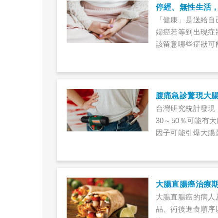
「健康」是送給自
婦癌若等到出現症
該留意哪些症狀可
腹痛急診驚現大
台灣研究統計發現
30～50％可能
因子可能引爆大腸
大腸直腸癌治療
大腸直腸癌的病人
品、術後進食順序以