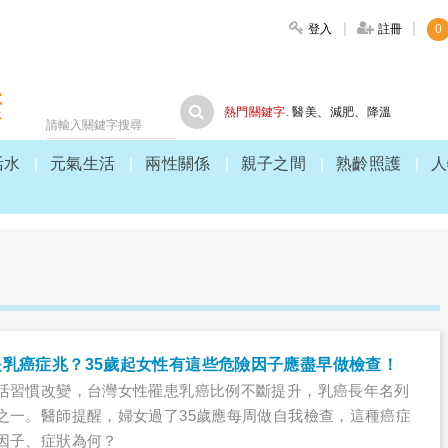
登入
註冊
0
大家健康
熱門關鍵字.
醫美
、
減肥
、
降溫
活水
元氣生活
兩性關係
親子之間
熟齡照護
人
乳癌症兆？35歲起女性有這些危險因子應盡早做檢查！
活習慣改變，台灣女性罹患乳癌比例不斷提升，乳癌長年名列
之一。醫師提醒，婦女過了35歲應每周做自我檢查，這種癌症
因子、症狀為何？