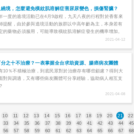
祖繞境，怎麼避免橫紋肌溶解症害尿尿變色，損傷腎臟？
年一度的遶境活動已在4月9啟程，九天八夜的行程對於香客來
師提醒，由於參與遶境活動的族群以中高年齡為主，本身若有
定的藥物必須服用，可能導致橫紋肌溶解症發生的機率增加。
2021-04-12
百分之十不治療？一表掌握全台求助資源、腸癌病友團體
有10％不積極治療，到底民眾對於治療存有哪些顧慮？得到大
面對與調適，又有哪些病友團體可分享經驗，協助病人相互支
？
2021-04-08
10
11
12
13
14
15
16
17
18
19
20
21
22
33
34
35
36
37
38
39
40
41
42
43
44
45
56
57
58
59
60
61
62
63
64
65
66
67
68