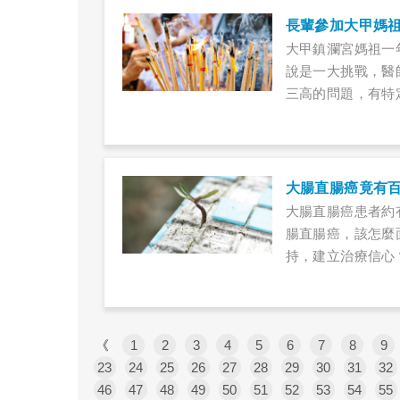
長輩參加大甲媽
大甲鎮瀾宮媽祖一
說是一大挑戰，醫
三高的問題，有特
大腸直腸癌竟有
大腸直腸癌患者約
腸直腸癌，該怎麼
持，建立治療信心
《
1
2
3
4
5
6
7
8
9
23
24
25
26
27
28
29
30
31
32
46
47
48
49
50
51
52
53
54
55