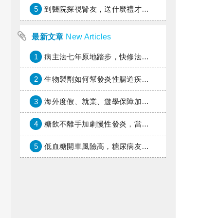
5
到醫院探視腎友，送什麼禮才好？
最新文章
New Articles
1
病主法七年原地踏步，快修法讓病人自主決定善終
2
生物製劑如何幫發炎性腸道疾病患者抗潰瘍？治療進展與健保給付困境一次看
3
海外度假、就業、遊學保障加倍，富邦產險「一期逐夢」專案加碼遠距醫療與緊急救援
4
糖飲不離手加劇慢性發炎，當心老化與慢性病提早報到
5
低血糖開車風險高，糖尿病友上路必學的安全守則