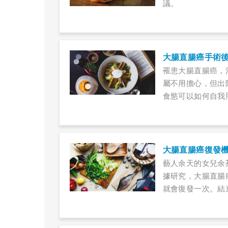
議。
大腸直腸癌手術
罹患大腸直腸癌，
屬不用擔心，但出
食慾可以如何自我
大腸直腸癌復發
藝人余天的女兒余苑
據研究，大腸直腸
就會復發一次。結束
22日更新)