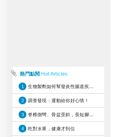
熱門點閱
Hot Articles
1
生物製劑如何幫發炎性腸道疾病患者抗潰瘍？治療進展與健保給付困境一次看
2
調查發現：運動給你好心情！
3
脊椎側彎、骨盆歪斜，長短腳惹的禍？
4
吃對水果，健康才到位