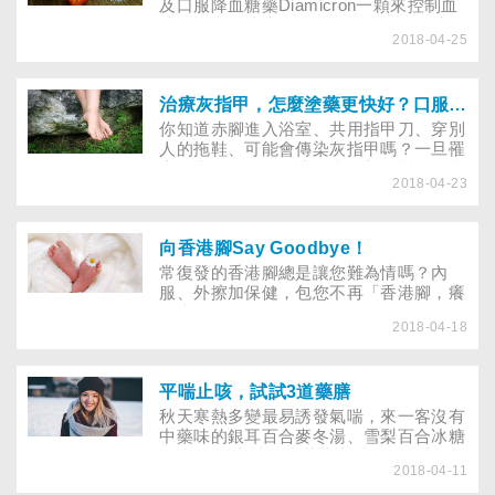
會問我：「為什麼我的孩子（甚至有1~2
及口服降血糖藥Diamicron一顆來控制血
歲小孩）會得到糖尿病」。
糖，平常血糖大多在飯前126mg／dl以
2018-04-25
下，飯後2小時168mg／dl（平均），最
近血糖達飯前193mg／dl，飯後2小時
208mg／dl，請問需要再增加口服降血糖
藥的劑量嗎？A：汪小姐接受口服降血糖
治療灰指甲，怎麼塗藥更快好？口服藥、外用藥又差在哪？
藥治療，是屬於非胰島素依賴型糖尿病
你知道赤腳進入浴室、共用指甲刀、穿別
患，根據中華民國糖尿病學會的標準（表
人的拖鞋、可能會傳染灰指甲嗎？一旦罹
一），控制良好的血漿血糖值飯前為110
患灰指甲，不僅會讓腳指甲顏色變灰、變
～140mg／dl，飯後兩小時為140～
2018-04-23
黑、外觀變醜，嚴重時還可能併發「蜂窩
200mg／dl。汪小姐飯前血糖高達193mg
性組織炎」。臺灣皮膚科醫學會調查發
／dl，為控制不良族群，如果運動加上飲
現，全台有超過170萬人罹患灰指甲，其
食控制，依然無法使血糖降低，就需要增
中有1/3、約50多萬人是遭家人傳染，傳
向香港腳Say Goodbye！
加口服降血糖藥的劑量。通常糖尿病患應
染途徑就是「經常和家人共用指甲刀」、
常復發的香港腳總是讓您難為情嗎？內
該將血糖控制在理想或良好範圍，至於65
「共穿拖鞋」或「赤腳走進浴室」。想要
服、外擦加保健，包您不再「香港腳，癢
歲以上的老年人，由於低血糖症狀不明
根治，可要用對方法！
又癢」。
顯，所以控制在良好範圍即可，不必過分
2018-04-18
嚴格要求，只要不是在不良範圍即可。
平喘止咳，試試3道藥膳
秋天寒熱多變最易誘發氣喘，來一客沒有
中藥味的銀耳百合麥冬湯、雪梨百合冰糖
飲， 再配上補益強壯芝麻粥，潤肺止
2018-04-11
咳，面面俱到。