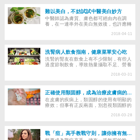
難以美白，不妨試試中醫美白妙方
中醫師認為膚質、膚色都可經由內在調
養，在一連串外在美白無效後，也許應轉
為改善五臟六腑。 從古至今，「顏面」
2018-04-11
問題一直困擾著人類的生活。而若擁有著
水水嫩嫩、白皙無瑕的肌膚，總能吸引多
數人的眼光；也就是說，皮膚的細白程
度，往往會影響女性帶給別人的觀感，無
洗腎病人飲食指南，健康菜單安心吃
怪乎許多人為了達成「美白」效果，無所
洗腎的腎友在飲食上有不少限制，有些人
不用其極，從以小黃瓜、檸檬片敷臉、服
過度節制飲食，導致熱量攝取不足、營養
用維他命Ｃ，到接受時下最流行的雷射治
不良，促使體內蛋白質分解，提高血中的
療等等，均驗證了古老審美觀所言的「一
2018-03-31
尿素氮及鉀，反而增加腎臟負擔。究竟洗
白遮三醜」對國人的影響力。
腎病友該怎麼吃才對？生菜沙拉能吃嗎？
正確使用類固醇，成為治療皮膚病的仙丹
在皮膚的疾病上，類固醇的使用有明顯的
療效；但事有正反兩面，別忽視類固醇的
副作用，用藥才能更安心。 「類固醇」
2018-03-28
通稱為美國仙丹，臨床使用上具有相當明
顯的療效；然而，凡事有利必有弊，類固
醇會產生強烈的藥效，也必然會有相同程
度的副作用。在台灣，由於類固醇被不當
戰「痘」高手教戰守則，讓你擁有無暇臉龐
的使用，常造成一些嚴重的副作用，另有