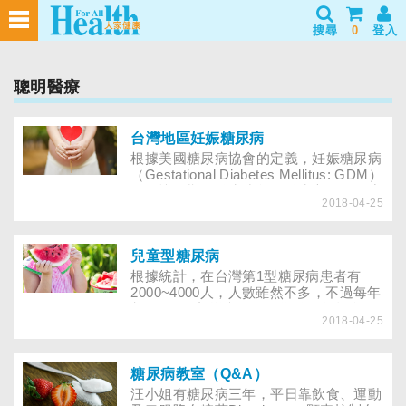
搜尋
0
登入
聰明醫療
台灣地區妊娠糖尿病
根據美國糖尿病協會的定義，妊娠糖尿病
（Gestational Diabetes Mellitus: GDM）
是在懷孕期間發生或首次發生之不同程度
2018-04-25
的糖代謝異常現象。此定義適用於胰島素
或僅以飲食治療者，不論其糖代謝異常現
象產後是否持續存在，也包括孕前未被發
現之糖代謝異常。1979年世界衛生組織
兒童型糖尿病
將妊娠糖尿病列入糖尿病的一個獨立類
根據統計，在台灣第1型糖尿病患者有
型；美國糖尿病協會前後召開四次妊娠糖
2000~4000人，人數雖然不多，不過每年
尿病國際會議，就診斷基準、流行病學、
都有200個新增病例。因為發病年齡多在
病態生理學，以及治療、孕期併發症等，
2018-04-25
兒童、青少年時期，無論是從病理、療程
展開了廣泛的討論，由此可知全世界對妊
與治療策略，尤其是患者的心理感受皆與
娠糖尿病有愈來愈重視的趨勢。
成人型糖尿病有所不同。這兩、三年來，
本院所照顧的糖尿病兒童增加的非常快，
糖尿病教室（Q&A）
因為糖尿病似乎是老人的病，每位家屬都
汪小姐有糖尿病三年，平日靠飲食、運動