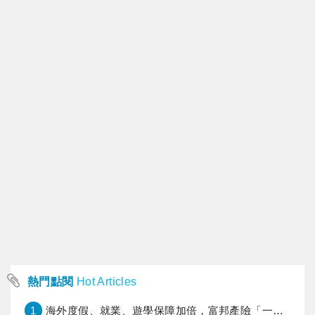
熱門點閱
Hot Articles
1
海外度假、就業、遊學保障加倍，富邦產險「一期逐夢」專案加碼遠距醫療與緊急救援