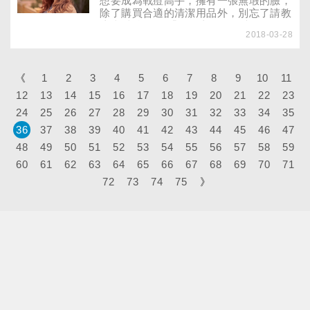
想要成為戰痘高手，擁有一張無瑕的臉，
傳媒的推波助瀾，使得大眾對類固醇的使
除了購買合適的清潔用品外，別忘了請教
用產生了不正確的觀念。
皮膚科醫師。 「只要青春不要痘」不僅
2018-03-28
主治醫師賴憲宏指出，痘痘是青春期少男
少女的吶喊，同本身是一種富含皮脂腺的
毛時也是許多已過青春期，甚至囊炎疾
病，可分為輕、中、已屆不惑之年的小
《
1
2
3
4
5
6
7
8
9
10
11
姐、女士們重三種程度，輕度發炎以粉的
12
13
14
15
16
17
18
19
20
21
22
23
困擾，尤其是當別人毫無顧刺為主，伴隨
24
25
26
27
著些許痘痘或忌、大肆地對自己說出：
28
29
30
31
32
33
34
35
「你膿皰，不會廣佈整個顏面；怎麼滿臉
36
37
38
39
40
41
42
43
44
45
46
47
豆花」時，再堅強的中度發炎主要是痘痘
48
49
50
51
52
53
54
55
56
57
58
59
和膿皰人恐怕也會躲入夜晚的被窩裡；重
度則是膿腫性痤瘡，會潰堤。事實上，痘
60
61
62
63
64
65
66
67
68
69
70
71
痘絕不是年有癤痂現象；而另一種類型輕
72
73
74
75
》
人的專利，各種年齡層的人的青春痘會形
成疤痕，即當都有機會與之相隨，用「全
民痘痘退去後會在臉部造成凹公敵」來形
容亦不過分！