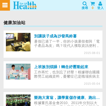
搜尋
0
登入
健康加油站
別讓孩子成為沙發馬鈴薯
​暑假已過了一半，你的小孩暑假都與「電
子產品為友」嗎？現代人獲取資訊便利，
習慣一心多用，但大腦長期密集運作，會
2015-08-01
造成壓力，進而變成身心問題。提醒父母
不要讓孩子整日待在家中玩電玩、上網、
看電視，安排孩子定時運動，身心發展更
健康！
上班族別煩躁！轉念紓壓動起來
工作再忙，也別忘了紓壓！根據聯合國國
際勞工組織資料，憂鬱症已是職場疾病主
流，董氏基金會自2012年起訂定5月第一
2015-05-04
個星期一為企業紓壓日，提供多元紓壓體
驗課程，讓上班族學習正確紓壓，至今有
上萬人次參與，今年已有20家企業參與，
要號召更多企業共同關心上班族心理健
樂跑大富翁，讓學童儲存健康、跑出快樂
康。
根據董氏基金會2010、2011年分別以大