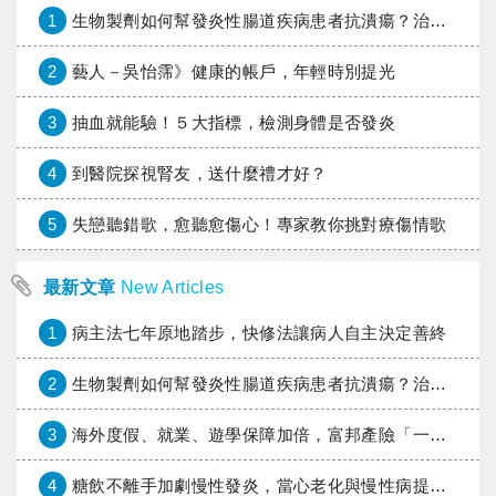
1
生物製劑如何幫發炎性腸道疾病患者抗潰瘍？治療進展與健保給付困境一次看
2
藝人－吳怡霈》健康的帳戶，年輕時別提光
3
抽血就能驗！５大指標，檢測身體是否發炎
4
到醫院探視腎友，送什麼禮才好？
5
失戀聽錯歌，愈聽愈傷心！專家教你挑對療傷情歌
最新文章
New Articles
1
病主法七年原地踏步，快修法讓病人自主決定善終
2
生物製劑如何幫發炎性腸道疾病患者抗潰瘍？治療進展與健保給付困境一次看
3
海外度假、就業、遊學保障加倍，富邦產險「一期逐夢」專案加碼遠距醫療與緊急救援
4
糖飲不離手加劇慢性發炎，當心老化與慢性病提早報到