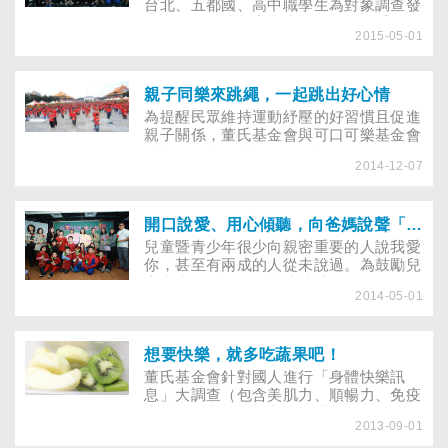
台北、五都國、高中職學生為對象調查發
現，超過八成兒童青少年認為運動重要，
2015-05-01
但不到六成有固定運動習慣。為讓兒童青
少年建立運動紓壓習慣，體育署與董氏基
金會合作推動大跑步計畫系列活動－樂跑
大富翁，提供趣味的設計，讓跑步不再是
親子同樂來跳繩，一起跳出好心情
件無聊事！
為提醒民眾維持運動紓壓的好習慣且促進
親子關係，董氏基金會與可口可樂基金會
積極推動親子跳繩運動，於2013年12月7
2014-12-07
日在中正紀念堂盛大舉辦「Happy
Jumping親子跳繩紓壓」活動，當天現場
共有近2000組親子一起「123秒──繩齊
創紀錄」。
開口說愛、用心傾聽，向爸媽說聲「我愛你」
兒童暨青少年很少向親密重要的人說我愛
你，甚至有兩成的人從未說過。為鼓勵兒
童青少年勇於開口表達情感，學習傾聽，
2014-05-01
董氏基金會與遠傳電信共同合作，推動系
列情緒教育講座。
想要快樂，就多吃蔬果吧！
​董氏基金會針對國人進行「身體快樂訊
息」大調查（包含美肌力、順暢力、免疫
力、舒活力、愉悅力），滿分100分，但
2013-09-01
調查結果平均僅63分勉強及格，吃水果越