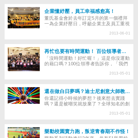
少的人，分數越低；其中20～39歲青壯
年的身體最不快樂，此年齡層因大部分外
食，約有七成的人每天吃不足2份水果，
企業懂紓壓，員工幸福感愈高！
更有三成的人每天吃不到1份水果。
​董氏基金會於去年訂定5月的第一個禮拜
一為企業紓壓日，呼籲企業主及員工重視
職場心理健康，讓員工幸福，更能提升工
2013-06-01
作效率！
再忙也要有時間運動！ 百位領導者邀你運動紓壓
「沒時間運動！好忙喔！」這是你沒運動
的藉口嗎？100位領導者告訴你，「我們
很忙，但仍維持運動的好習慣！」
2013-05-01
還在做白日夢嗎？迪士尼創意大師教你夢想實現力！
你還記得小時候的夢想？後來想去實踐
嗎？還是被嘲笑就放棄了？全球知名的創
意行銷大師堀貞一郎在新書《生命的奇幻
2013-05-01
旅程》中，用不說教的故事，鼓舞你「夢
想」的力量……
樂動校園賣力跑，叛逆青春期不作怪！