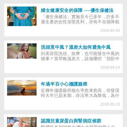
過程是一個奇蹟，將近有一半的孕婦在懷
孕期間會服用一些處方藥，這還不包括服
用成藥的部份，雖然並不知道實際人數，
婦女健康安全的保障 ──優生保健法
但可能更多。 藥物到底如何影響胎兒？
「優生保健法」實施至今已多年，許多不
準媽媽服用的藥物，大部份經過胎盤到達
適生產的女性深受其利，亦有不在保障範
胎兒，大致上可以這麼說，準媽媽服用什
圍的未婚少女被排拒在外，究竟它給了女
麼藥，胎兒也就吸收什麼藥。
2018-03-30
性朋友什麼樣的保障？保障之下又帶來什
麼樣的衝擊？「墮胎」俗稱「打胎」，即
胎兒尚未到期，就用藥物或人工方法將胎
兒拿掉。我國相關法律中，計有刑法與優
洗頭竟中風？溫差大如何避免中風
生保健法涉及「墮胎」的條文規定。在刑
到美容院洗頭、按摩，也可能發生中風的
法分則第 24章墮胎罪共有 5條，就自行
憾事？當早晚溫差大，該做哪些「預防中
或聽從墮胎罪、加工墮胎罪、意圖營利加
風」的措施？之前一位女大學生到美容院
工墮胎罪、未得孕婦同意使之墮胎罪，及
2018-03-14
洗頭竟中風，送醫後研判是頭部後仰拉扯
公然介紹墮胎罪等各種犯罪要件加以規
到頸動脈，影響供應腦部的血液流量而導
定。而「優生保健法」其規定要件，只要
致暈眩、暫時缺氧；而前總統府資政李國
是由合法醫師依照優生保健法之規定實施
鼎因腦血管出血住院，雖然醫師全力搶
年過半百小心攝護腺癌
人工流產，不加以處罰，且兩法間規定之
救，仍回天乏術。醫學界強調，中風的發
近幾年攝護腺癌檢出率愈來愈高，但發現
內容與範圍並不完全，亦不互相排斥。
生並不會因年齡、性別有異，只要有潛在
時大半已是末期，存活率大為降低，為什
血管病變，任何人都有可能。
麼上了年紀就有罹患攝護腺癌的可能？有
2018-03-13
人說是跟飲食西化、吃得太油有關，真的
嗎？
認識兒童尿蛋白與腎病症候群