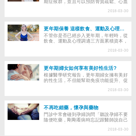
期症候群，並且可以預防骨質疏鬆、心血
管疾病、老年失智，但你是不是需要，以
2018-03-30
及適合荷爾蒙補充治療？「更年期」是婦
女因卵巢功能退化，由具有生育能力進入
不能生育的過渡期，大約有2至5年的時
間。由於卵巢萎縮，導致荷爾蒙分泌日漸
更年期保養 這樣飲食、運動及心理調適！
減少，而出現各種不適症狀，稱為更年期
不管你是否已經步入更年期，年輕時，從
症候群。更年期症候群的早期症狀包括熱
飲食、運動及心理調適三方面累積資本，
潮紅、盜汗、心理及行為的改變；晚期症
將比別人更有本錢享受老年生活。跟老一
狀則有骨質疏鬆症、心血管疾病、老年失
2018-03-30
輩的阿媽們相比，現代的婦女幸運多了，
智症、泌尿生殖系統萎縮及皮膚老化問
至少在更年期來臨前，可以早一步認識
題。
它，並且知道如何有效防範。看看現在的
銀髮族，駝背的漸漸少了，有些保養得當
更年期婦女如何享有美好性生活?
的阿公阿媽，甚至很難從外貌、體態上判
根據醫學研究報告，更年期婦女擁有美好
斷出實際的年齡。如果尚未邁入更年期，
的性生活，不但能幫助免疫功能提升、促
專家建議，從飲食、運動及心理調適三方
進身心健康發展，還能延年益壽、增加生
面做起，青春大業，越快越好！
2018-03-30
命品質。相不相信，當被問及「還有性生
活嗎？」的問題時，多數婦女不是害羞地
搖搖頭、索性悶不吭聲，就是理所當然地
表示「沒有啦！孩子都這麼大了。」有些
不再吃錯藥，懷孕與藥物
人甚至還會以「三八」、「神經」或「怎
門診中常會碰到孕婦詢問「聽說孕婦不要
麼可能」等字眼駁斥這類問題，似乎有性
隨便吃藥，剛剛看病時忘記跟醫師說自己
生活是很不可思議的，然而，更年期婦女
懷孕了，藥物可以吃嗎？會不會影響胎
真的應該與性生活漸行漸遠嗎？
2018-03-30
兒？」 相信每個人都同意懷孕及生產的