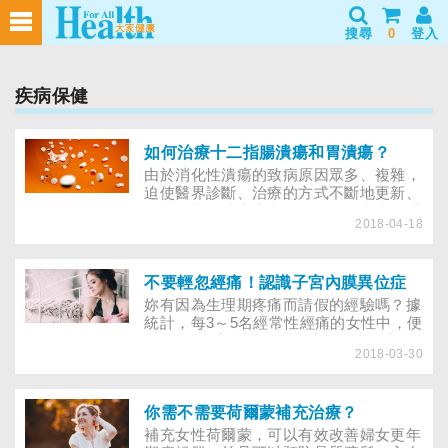
搜尋
0
登入
疾病保健
如何治療十二指腸潰瘍和胃潰瘍？
由於消化性潰瘍的致病原因眾多、複雜，
迫使醫界診斷、治療的方式不斷地更新、
進步，期使潰瘍患者能及早擺脫疾病的威
2018-04-18
脅！ 隨著工商社會的進步、工作步調加
速，伴隨生活上的壓力，許多人飽受上腹
疼痛、噁心、嘔吐、消化不良等症狀所
苦。其中，許多的症狀，是導因於消化性
不要輕忽經痛！認識子宮內膜異位症
潰瘍。 消化性潰瘍是由於胃酸或蛋白等
妳有因為生理期疼痛而請假的經驗嗎？據
攻擊性因子破壞腸胃，造成上消化道潰瘍
統計，每3～5名經常性經痛的女性中，便
性變化的總稱。消化性潰瘍可分為十二指
有1位是子宮內膜異位症或不孕症的患
腸潰瘍和胃潰瘍，二者除了潰瘍的發生部
2018-03-30
者。
位不同外，致病的原因也不同。
你需不需要荷爾蒙補充治療？
補充女性荷爾蒙，可以有效改善婦女更年