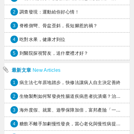
2
調查發現：運動給你好心情！
3
脊椎側彎、骨盆歪斜，長短腳惹的禍？
4
吃對水果，健康才到位
5
到醫院探視腎友，送什麼禮才好？
最新文章
New Articles
1
病主法七年原地踏步，快修法讓病人自主決定善終
2
生物製劑如何幫發炎性腸道疾病患者抗潰瘍？治療進展與健保給付困境一次看
3
海外度假、就業、遊學保障加倍，富邦產險「一期逐夢」專案加碼遠距醫療與緊急救援
4
糖飲不離手加劇慢性發炎，當心老化與慢性病提早報到