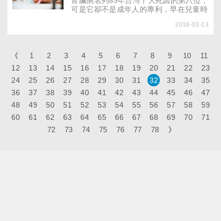
腎臟病名列89年台灣十大死因的第八位，
可是它卻不是成年人的專利，早在兒童時
期就有跡可循，尿蛋白過高就是一個重要
2018-03-13
指標。依據行政院衛生署所公布的資料，
民國89年腎臟病已名列台灣地區十大死因
的第八位。此外，腎臟病惡化為尿毒症而
需要長期透析治療（洗腎）者，近年來也
《
1
2
3
4
5
6
7
8
9
10
11
急速增加，以85年度為例，已多達19675
12
13
14
15
16
17
18
19
20
21
22
23
人需要洗腎，至今仍持續成長，而中央健
24
25
26
27
康保險局的資料更進一步指出，在86年度
28
29
30
31
32
33
34
35
的醫療處置給付中，透析治療排名第一，
36
37
38
39
40
41
42
43
44
45
46
47
佔了110多億元，真可說是醫療衛生的重
48
49
50
51
52
53
54
55
56
57
58
59
大負擔！
60
61
62
63
64
65
66
67
68
69
70
71
72
73
74
75
76
77
78
》