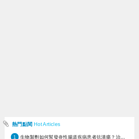
熱門點閱
Hot Articles
1
生物製劑如何幫發炎性腸道疾病患者抗潰瘍？治療進展與健保給付困境一次看