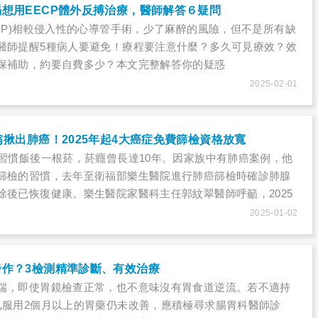
想用EECP體外反搏治療，醫師解答６疑問
ECP)相較侵入性的心導管手術，少了麻醉的風險，但不是所有缺
醫師提醒5種病人要避免！療程要注意什麼？多久可見療效？效
保補助，約要自費多少？本文完整解答你的疑惑
2025-02-01
翁揪出肺癌！2025年起4大癌症免費篩檢資格放寬
去習慣飯後一根菸，菸癮曾長達10年。因家族中有肺癌案例，他
篩檢的習慣，去年至衛福部樂生醫院進行肺癌篩檢時確診肺腺
除後已恢復健康。樂生醫院家醫科主任郭紋翠醫師呼籲，2025
種癌症篩檢門檻，符合資格者務必把握機會篩檢，留意健康變
2025-01-02
發作？3檢測精準診斷、有效治療
端，即使胃鏡檢查正常，也不意味沒有胃食道逆流。若不適持
已服用2個月以上的胃藥仍未改善，應積極尋求腸胃科醫師診