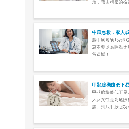
治，藉由精密的檢
中風急救，家人
腦中風每晚1分鐘
萬不要以為睡覺休
留遺憾！
甲狀腺機能低下
甲狀腺機能低下易
人及女性是高危險
題。到底甲狀腺功