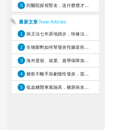
5
到醫院探視腎友，送什麼禮才好？
最新文章
New Articles
1
病主法七年原地踏步，快修法讓病人自主決定善終
2
生物製劑如何幫發炎性腸道疾病患者抗潰瘍？治療進展與健保給付困境一次看
3
海外度假、就業、遊學保障加倍，富邦產險「一期逐夢」專案加碼遠距醫療與緊急救援
4
糖飲不離手加劇慢性發炎，當心老化與慢性病提早報到
5
低血糖開車風險高，糖尿病友上路必學的安全守則