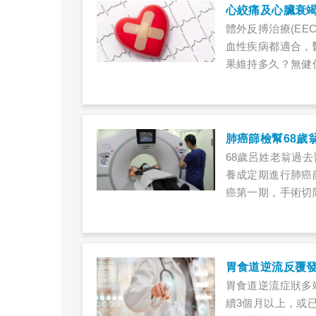
心絞痛及心臟衰竭
體外反搏治療(E
血性疾病都適合，
果維持多久？無健
肺癌篩檢幫68歲
68歲呂姓老翁過
養成定期進行肺癌
癌第一期，手術切
年起國健署放寬4
化。
胃食道逆流反覆
胃食道逆流症狀多
續3個月以上，或