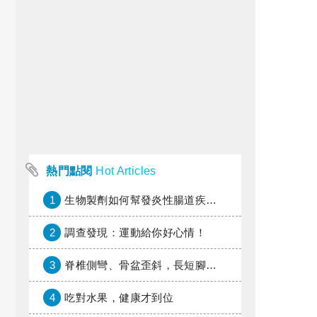
熱門點閱
Hot Articles
1
生物製劑如何幫發炎性腸道疾病患者抗潰瘍？治療進展與健保給付困境一次看
2
調查發現：運動給你好心情！
3
脊椎側彎、骨盆歪斜，長短腳惹的禍？
4
吃對水果，健康才到位