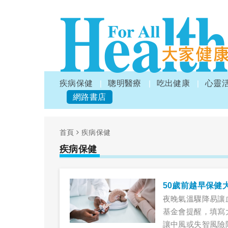
疾病保健
聰明醫療
吃出健康
心靈
網路書店
首頁
疾病保健
疾病保健
50歲前越早保健
夜晚氣溫驟降易讓
基金會提醒，填寫
讓中風或失智風險