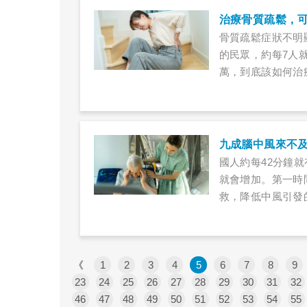
治療骨質疏鬆，
骨質疏鬆症狀不明
的民眾，約每7人就
萬，到底該如何治
九成腦中風來不
國人約每42分鐘
就會增加。第一時
救，降低中風引發
《
1
2
3
4
5
6
7
8
9
23
24
25
26
27
28
29
30
31
32
46
47
48
49
50
51
52
53
54
55