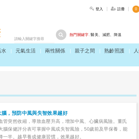
登入
註冊
0
大家健康
熱門關鍵字.
醫美
、
減肥
、
降溫
活水
元氣生活
兩性關係
親子之間
熟齡照護
人
大腦，預防中風與失智效果越好
血管突然收縮，導致血壓升高，增加中風、心臟病風險。董氏
大腦保健評分表可掌握中風或失智風險，50歲前及早保養，能
降一半。越早養成健康習慣，效果越好。