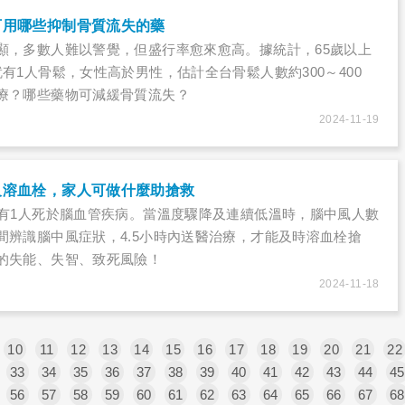
可用哪些抑制骨質流失的藥
顯，多數人難以警覺，但盛行率愈來愈高。據統計，65歲以上
有1人骨鬆，女性高於男性，估計全台骨鬆人數約300～400
療？哪些藥物可減緩骨質流失？
2024-11-19
及溶血栓，家人可做什麼助搶救
就有1人死於腦血管疾病。當溫度驟降及連續低溫時，腦中風人數
間辨識腦中風症狀，4.5小時內送醫治療，才能及時溶血栓搶
的失能、失智、致死風險！
2024-11-18
10
11
12
13
14
15
16
17
18
19
20
21
22
33
34
35
36
37
38
39
40
41
42
43
44
45
56
57
58
59
60
61
62
63
64
65
66
67
68