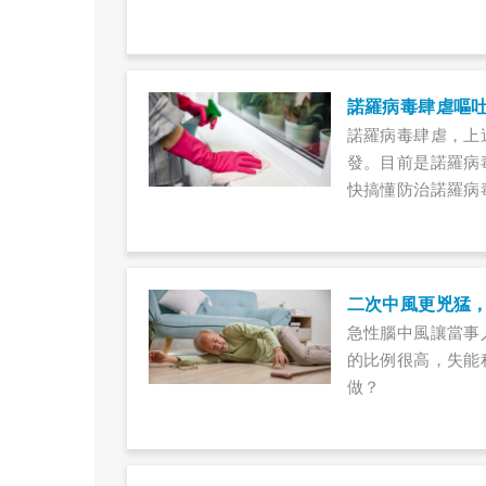
諾羅病毒肆虐嘔吐
諾羅病毒肆虐，上
發。目前是諾羅病
快搞懂防治諾羅病
二次中風更兇猛
急性腦中風讓當事
的比例很高，失能
做？