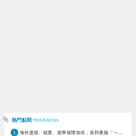
熱門點閱
Hot Articles
1
海外度假、就業、遊學保障加倍，富邦產險「一期逐夢」專案加碼遠距醫療與緊急救援