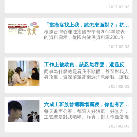
怕、恐慌，甚至變了個人，開始自怨自
2017-02-03
艾……研究發現，當癌友累積太多負面情
緒及壓力時，會影響治療效果。癌症能奪
走健康，卻不能奪走我們內心的平靜與迎
戰的勇氣，面臨生命的難關，微笑面對絕
「當癌症找上我，該怎麼面對？」抗癌治癌，先做好心理照護！
對比哭泣怨懟更有能量扭轉劣勢……
根據台灣心理腫瘤醫學學會2014年發表
的資料顯示，從國內健保資料庫2001年
至2003年的統計發現，癌症患者的自殺
2017-02-03
死亡率每十萬人約90人，高出一般人的自
殺死亡率每十萬人約12人，達7.5倍之
多，也遠比國外統計數字來的高。
工作上被欺負，該忍氣吞聲，還是反擊？
同事為什麼總是看我不順眼，甚至對我人
身攻擊，資深前輩常獨漏消息給我，讓我
總是挨罵，他是故意的嗎？當在職場上發
2017-02-03
現自己可能被霸凌，該怎麼面對處理呢？
六成上班族曾遭職場霸凌，你也有苦難言嗎
每天進辦公室，都讓人好洩氣、好無力，
主管總是對我咆哮、斥責，對工作雞蛋裡
挑骨頭，要我一再修改，額外的工作加了
2017-02-03
又加；同事們自掃門前雪，不敢幫忙就算
了，卻還有人中傷我，每天早上醒來，我