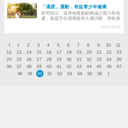
都問自己：還要繼續做這份工作嗎……
「適度」運動，有益青少年健康
研究指出，規律地運動能夠減少壓力和焦
慮，能提升自我價值和大腦功能，有助身
心健康。每週運動14個小時有益於青少年
2017-01-25
身心健康，然而，超過和太少對身體似乎
有害。 瑞士的研究者，洛桑大學Arnaud
Merglen及其同儕將研究結果發表於11月
20日網路《兒童疾病檔案》期刊。他們發
《
1
2
3
4
5
6
7
8
9
10
11
現：每週運動14個小時能達到最好的效
12
13
14
15
16
17
18
19
20
21
22
23
果。這個數字高於歐洲、美國和世界衛生
24
25
26
27
組織給青少年的建議：每週運動7小時。
28
29
30
31
32
33
34
35
36
37
38
39
40
41
42
43
44
45
46
47
48
49
50
51
52
53
54
55
56
》