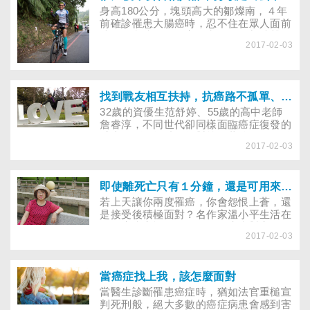
身高180公分，塊頭高大的鄒燦南，４年
前確診罹患大腸癌時，忍不住在眾人面前
掉下男兒淚。但在家人和朋友的加油聲
2017-02-03
中，堅持「我要活下去」的信念，逐步鍛
鍊體能，後來成功挑戰癌友單車環島和路
跑，如今已重回職場的他，充滿活力，絲
毫看不出來是大腸癌癌友。
找到戰友相互扶持，抗癌路不孤單、更有力量
32歲的資優生范舒婷、55歲的高中老師
詹睿淳，不同世代卻同樣面臨癌症復發的
威脅，歷經無助、怨懟等糾葛後，她們發
2017-02-03
現「心情，是控制癌症病情的重要關
鍵」。加入癌友團體後，陌生人無私的安
慰與扶持，讓苦痛有了抒發的出口，幫助
她們重新找回迎戰的力量！
即使離死亡只有１分鐘，還是可用來擁抱所愛的一切
若上天讓你兩度罹癌，你會怨恨上蒼，還
是接受後積極面對？名作家溫小平生活在
一個癌症家族，一次次面臨癌症對家人及
2017-02-03
自己的威脅，她努力的冷靜下來，堅持心
要繼續快樂，正向面對，淬鍊出更勇敢的
自己！
當癌症找上我，該怎麼面對
當醫生診斷罹患癌症時，猶如法官重槌宣
判死刑般，絕大多數的癌症病患會感到害