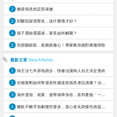
2
糖尿病患的足部保健
3
到醫院探視腎友，送什麼禮才好？
4
孩子遇校霸霸凌，家長如何解圍？
5
失戀聽錯歌，愈聽愈傷心！專家教你挑對療傷情歌
最新文章
New Articles
1
病主法七年原地踏步，快修法讓病人自主決定善終
2
生物製劑如何幫發炎性腸道疾病患者抗潰瘍？治療進展與健保給付困境一次看
3
海外度假、就業、遊學保障加倍，富邦產險「一期逐夢」專案加碼遠距醫療與緊急救援
4
糖飲不離手加劇慢性發炎，當心老化與慢性病提早報到