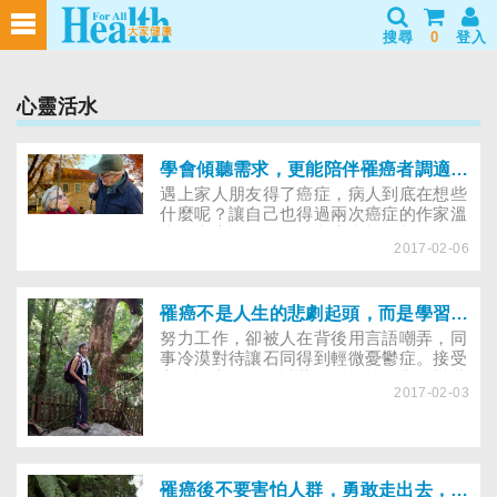
搜尋
0
登入
心靈活水
學會傾聽需求，更能陪伴罹癌者調適情緒
遇上家人朋友得了癌症，病人到底在想些
什麼呢？讓自己也得過兩次癌症的作家溫
小平來告訴你，如何和癌症親友相處，傾
2017-02-06
聽他們的需求，陪伴走過這段路…… 一
聽到罹癌，相信沒有人能心如止水，除了
要面對病情的變化之外，病人也難免因為
生、心理的劇烈波動而產生強大的情緒反
罹癌不是人生的悲劇起頭，而是學習全新生活的契機
應，家屬也難逃波及！抗癌作家溫小平自
努力工作，卻被人在背後用言語嘲弄，同
己得過2次癌症，也拜訪過數十例的癌症
事冷漠對待讓石同得到輕微憂鬱症。接受
家庭，以下請她來分享情緒調適的實際方
心理諮商後，她試著改變個性，與憂鬱共
法。
2017-02-03
處。沒想到之後竟發現罹患乳癌，在抗癌
的過程中，她學習到唯有心情轉變、善待
自己，才能喜悅迎接每一天……
罹癌後不要害怕人群，勇敢走出去，重拾快樂！