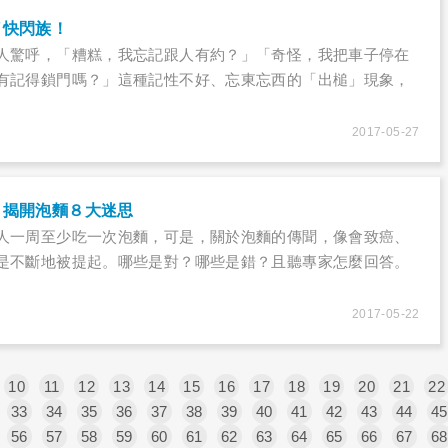
了快閃族！
人驚呼，「糟糕，我忘記跟人有約？」「奇怪，我把車子停在
有記得鎖門嗎？」這種記性不好、忘東忘西的「出槌」現象，
2017-05-27
？揭開泡麵８大迷思
人一周至少吃一次泡麵，可是，關於泡麵的傳聞，像會致癌、
是不斷地被提起。哪些是對？哪些是錯？且聽專家怎麼回答。
2017-05-22
10
11
12
13
14
15
16
17
18
19
20
21
22
33
34
35
36
37
38
39
40
41
42
43
44
45
56
57
58
59
60
61
62
63
64
65
66
67
68