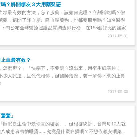
有退化，仍在可控制範圍，未出現視網膜病變。
行嗎？解開糖友３大用藥疑惑
血糖最有效的方法，忘了服藥，該如何處理？立刻補吃嗎？假
糖藥，還開了降血脂、降血壓藥物，也都要服用嗎？知名醫學
月下旬公布全球醫療照護品質調查排行榜，在195個評比的國家
名第45名，輸給鄰近的日本和南韓。若進一步分析單項評比結
2017-05-31
照顧效果佳，但慢性病照顧卻有待加強，尤其是慢性腎臟病和
頭止血最有效？
，怎麼辦？」「快躺下，不要讓血流出來，用衛生紙塞住！」
不少人試過，且代代相傳，但醫師指證，老一輩傳下來的止鼻
！
2017-05-30
「驚驚」
「睡眠是生命中最珍貴的饗宴。」但根據統計，台灣每10人就
八成患者害怕睡覺......究竟是什麼在擾眠？不想依賴安眠藥，