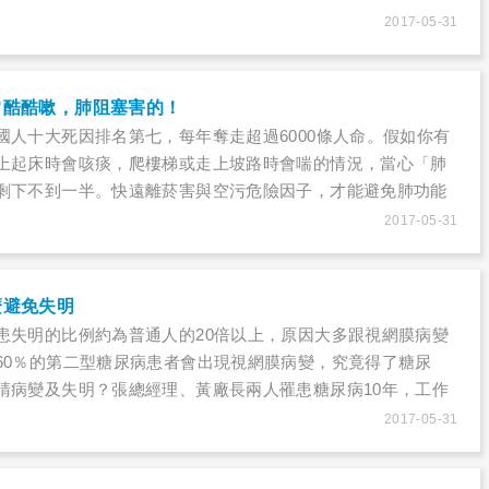
，讓醫師更精準地治療。68歲的周伯伯從18歲時開始抽菸，50
2017-05-31
氣管、扁桃腺反覆發炎，家人要他戒菸，他總當耳邊風。這一
嗽，愈咳愈厲害，常感到喘不過氣來，家人連忙帶他去醫院檢
塞惹的禍，必須立即治療，不然最後可能會呼吸衰竭。
常酷酷嗽，肺阻塞害的！
國人十大死因排名第七，每年奪走超過6000條人命。假如你有
上起床時會咳痰，爬樓梯或走上坡路時會喘的情況，當心「肺
剩下不到一半。快遠離菸害與空污危險因子，才能避免肺功能
重則需仰賴呼吸器生存，不想過這樣的生活，現在就快積極治
2017-05-31
麼避免失明
患失明的比例約為普通人的20倍以上，原因大多跟視網膜病變
60％的第二型糖尿病患者會出現視網膜病變，究竟得了糖尿
睛病變及失明？張總經理、黃廠長兩人罹患糖尿病10年，工作
理沒有規律服藥及按時就醫，等到視力模糊，檢查後發現視力
2017-05-31
出現黃斑部水腫，經適當治療才減少水腫，挽救可能失明的視力。
飲食，養成運動習慣，且遵從醫囑，規律用藥，每半年到眼科