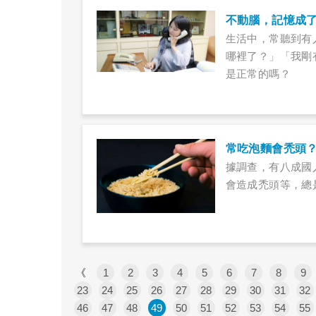
不動腦，記憶成
生活中，常聽到有
哪裡了？」「我剛
是正常的嗎？
常吃泡麵會禿頭
據調查，有八成國
會造成禿頭等，總
《
1
2
3
4
5
6
7
8
9
23
24
25
26
27
28
29
30
31
32
46
47
48
49
50
51
52
53
54
55