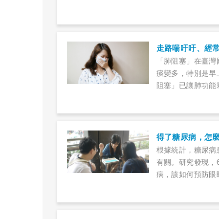
嗜酸性白血球含量
年菸齡的他，常支
年來，三不五時咳
查，才發現是肺阻
走路喘吁吁、經
「肺阻塞」在臺灣
痰變多，特別是早
阻塞」已讓肺功能
持續惡化，病情嚴
療！
得了糖尿病，怎
根據統計，糖尿病
有關。研究發現，
病，該如何預防眼
同樣忙碌。張總經
已退化到0.4，
反觀黃廠長，控制