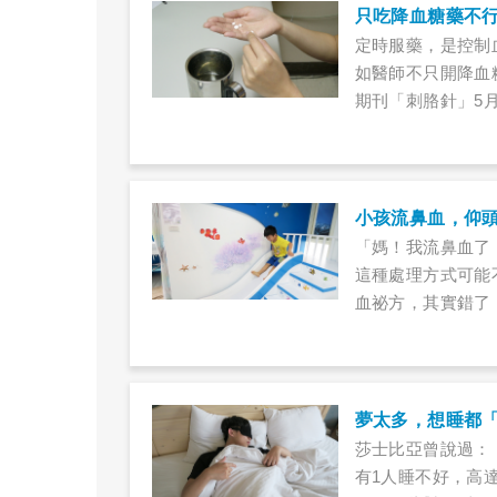
檢查眼底，視力雖
只吃降血糖藥不
定時服藥，是控制
如醫師不只開降血
期刊「刺胳針」5
地區當中，臺灣排
果，臺灣急性疾病
糖尿病。
小孩流鼻血，仰
「媽！我流鼻血了
這種處理方式可能
血祕方，其實錯了
夢太多，想睡都
莎士比亞曾說過：
有1人睡不好，高達