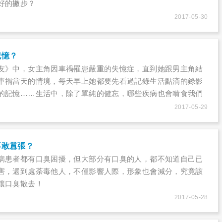
好的撇步？
2017-05-30
記憶？
友》中，女主角因車禍罹患嚴重的失憶症，直到她跟男主角結
車禍當天的情境，每天早上她都要先看過記錄生活點滴的錄影
的記憶……生活中，除了單純的健忘，哪些疾病也會啃食我們
2017-05-29
不敢囂張？
病患者都有口臭困擾，但大部分有口臭的人，都不知道自己已
害，還到處荼毒他人，不僅影響人際，形象也會減分，究竟該
讓口臭散去！
2017-05-28