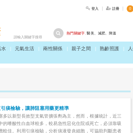
登入
註冊
0
大家健康
熱門關鍵字.
醫美
、
減肥
、
降溫
活水
元氣生活
兩性關係
親子之間
熟齡照護
人
液引痰檢驗，讓肺阻塞用藥更精準
塞多以新型長效型支氣管擴張劑為主，然而，根據統計，近三
中的嗜酸性白血球較多，較易急性惡化住院或死亡，必須靠吸
應較佳。利用引痰檢驗，分析痰液發炎細胞，可協助判斷患者