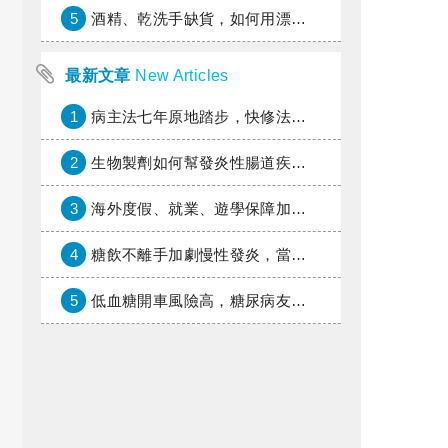
5
酒精、乾洗手缺貨，如何用漂白水、異丙醇自製消毒水？
最新文章
New Articles
1
病主法七年原地踏步，快修法讓病人自主決定善終
2
生物製劑如何幫發炎性腸道疾病患者抗潰瘍？治療進展與健保給付困境一次看
3
海外度假、就業、遊學保障加倍，富邦產險「一期逐夢」專案加碼遠距醫療與緊急救援
4
糖飲不離手加劇慢性發炎，當心老化與慢性病提早報到
5
低血糖開車風險高，糖尿病友上路必學的安全守則