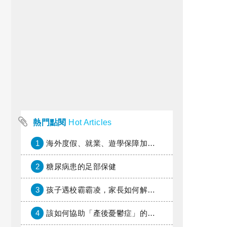
熱門點閱
Hot Articles
1
海外度假、就業、遊學保障加倍，富邦產險「一期逐夢」專案加碼遠距醫療與緊急救援
2
糖尿病患的足部保健
3
孩子遇校霸霸凌，家長如何解圍？
4
該如何協助「產後憂鬱症」的親友？家人或朋友的陪伴指南