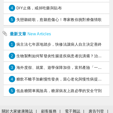
4
DIY止痛，戒掉吃藥與貼布
5
失戀聽錯歌，愈聽愈傷心！專家教你挑對療傷情歌
最新文章
New Articles
1
病主法七年原地踏步，快修法讓病人自主決定善終
2
生物製劑如何幫發炎性腸道疾病患者抗潰瘍？治療進展與健保給付困境一次看
3
海外度假、就業、遊學保障加倍，富邦產險「一期逐夢」專案加碼遠距醫療與緊急救援
4
糖飲不離手加劇慢性發炎，當心老化與慢性病提早報到
5
低血糖開車風險高，糖尿病友上路必學的安全守則
關於大家健康雜誌
顧客服務
電子雜誌
廣告刊登