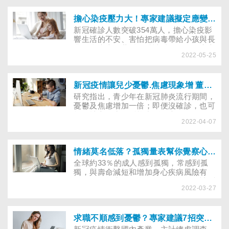
疫後有無後遺症？到底確診新冠，怎麼降
低憂慮？
擔心染疫壓力大！專家建議擬定應變計畫 減少無效焦慮
新冠確診人數突破354萬人，擔心染疫影
響生活的不安、害怕把病毒帶給小孩與長
輩的焦慮也在蔓延。精神科醫師、臨床心
2022-05-25
理師認為，防疫除了提升身體免疫力，保
持心理健康也是重要一環。想安撫焦慮，
專家建議先擬定應變計畫...
新冠疫情讓兒少憂鬱.焦慮現象增 董氏基金會呼籲「說出來，鬆口氣」
研究指出，青少年在新冠肺炎流行期間，
憂鬱及焦慮增加一倍；即便沒確診，也可
能因社交、生活型態中斷而大腦發炎，影
2022-04-07
響心理健康。衛生福利部與董氏基金會製
拍「防疫不防心—說出來，鬆口氣」影
片，鼓勵青少年「說出口或寫下來」，釐
清焦慮的感受，或上「心情頻道聊天室」
情緒莫名低落？孤獨量表幫你覺察心底的需求
紓發情緒，與專業的精神科醫師或心理師
全球約33％的成人感到孤獨，常感到孤
互動及討論。(2024.0408更新)
獨，與壽命減短和增加身心疾病風險有
關，只是怎麼知道自己孤不孤獨？可被測
2022-03-27
量嗎？董氏基金會邀專家參考加州大學洛
杉磯分校設計的孤獨量表，提供「簡易版
孤獨量表」，幫讀者覺察自己或家人是否
感到孤獨，以便及早找出減低身心傷害的
求職不順感到憂鬱？專家建議7招突破停滯期
方式。