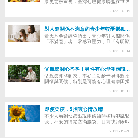
患者適時診斷與治療。
康更需被重視，臺灣心理健康聯盟在世界
心理健康日（10月10日）前夕，舉辦
2022-10-09
「心理健康，人人有權」記者會，建議提
升心理防疫力的方法，呼籲中央與地方政
府增加心理健康促進預算，邀請各團體行
動，鼓勵全民關照心理健康。
對人際關係不滿意的青少年較憂鬱孤單 親密家庭關係能幫孩子減少壓力
董氏基金會調查指出，青少年對人際關係
「不滿意」者，常感到壓力，且「有明顯
憂鬱情緒，需主動尋求協助」的比例高於
2022-10-04
對人際關係感到滿意者。另外，與父母親
關係為「親密」的青少年，感到快樂的比
例高出關係「不親密」者近2倍，提醒青
少年及早做憂鬱情緒篩檢，檢視情緒與壓
父親節關心爸爸！男性有心理健康問題多不說？4面向提升求助意願
力狀態，善用免費的線上諮詢平台促進心
父親節即將到來，不妨主動給予男性親友
理健康。
關懷與問候，特別是可能有心理健康困擾
卻選擇隱瞞的男性！研究顯示，男性比女
2022-08-01
性更不願意為心理健康問題求助，而4大
看法及經驗會影響男性是否求助。
即便染疫，5招讓心情放晴
不少人看到快篩出現兩條線時頓時混亂緊
張，不安的情緒塞滿腦袋。目前快篩陽即
確診，確診者要進行7天居家照護、會不
2022-05-26
會害家人染疫？不舒服可到哪看診取藥？