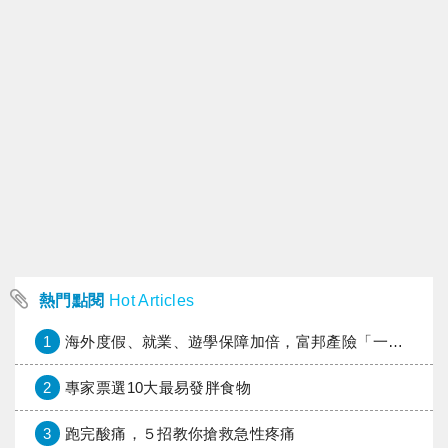
熱門點閱
Hot Articles
1
海外度假、就業、遊學保障加倍，富邦產險「一期逐夢」專案加碼遠距醫療與緊急救援
2
專家票選10大最易發胖食物
3
跑完酸痛，５招教你搶救急性疼痛