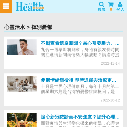
搜尋
0
登入
心靈活水
> 揮別憂鬱
不斷查看選舉新聞？當心引發壓力、焦慮及身體健康問題！
九合一選舉即將到來，身邊有親友長時間
關注選情新聞而情緒大幅波動？請適時提
醒對方暫停或減少觀看新聞，避免影響心
2022-11-14
理健康。研究顯示，有「不斷查看新聞」
強迫性衝動的人，更易產生壓力、焦慮及
身體健康問題。
憂鬱情緒篩檢後 即時追蹤與治療更重要
十月是世界心理健康月，每年十月的第二
個星期六則是台灣的憂鬱症篩檢日，是
2000年起董氏基金會結合相關醫療單位
2022-10-12
共同發起呼籲，提醒民眾正視自己的心理
健康，時時篩檢情緒並適合尋求專業協
助。研究指出，憂鬱情緒篩檢後，能及時
追蹤與診療的患者比例偏低，需更強化基
擔心新冠確診而不安焦慮？提升心理防疫力這樣做
層醫療篩檢與治療間的整合服務，讓憂鬱
面對疫情與生活變化帶來的衝擊，心理健