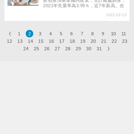
新冠疫情衝擊國內產業，主計總處調查，
2021年失業率為3.95％，近7年新高。在
求職過程中，可能會經歷各種事件，如待
2022-03-23
業持續一段時間，將會影響到自身的情緒
狀態，根據一項2012年《管理學會學
報》發表的研究指出：剛開始找工作時，
求職者幸福感穩定提升，但當超過10至
《
1
2
3
4
5
6
7
8
9
10
11
12週仍未找到工作，就會有明顯沮喪、憂
12
13
14
15
16
17
18
19
20
21
22
23
鬱等負面情緒。專家建議7招化解失業期
24
25
的焦慮、挫折，提升就業競爭力！
26
27
28
29
30
31
》