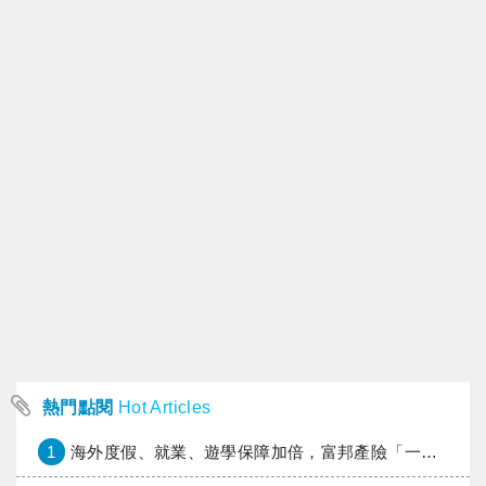
熱門點閱
Hot Articles
1
海外度假、就業、遊學保障加倍，富邦產險「一期逐夢」專案加碼遠距醫療與緊急救援