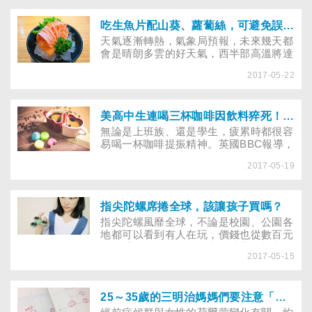
吃生魚片配山葵、蘿蔔絲，可避免誤食寄生蟲？
天氣逐漸轉熱，氣象局預報，未來幾天都
會是晴朗多雲的好天氣，西半部高溫將達
33度，悶熱的天氣總讓人提不起食慾，此
2017-05-22
時不少民眾會考慮吃一盤冰涼的生魚片，
只要沾上山葵和醬油，配上蘿蔔絲就是最
簡單、美味的料理。不過，愛吃生魚片的
民眾可要當心蟲蟲危機！台北醫學大學醫
美高中生連喝三杯咖啡因飲料猝死！怎麼計算每天是否喝了過量咖啡因？
學系分子寄生蟲暨熱帶疾病學科主任范家
無論是上班族、還是學生，疲累時都很容
堃就曾協助診斷過一名女性患者，在吃完
易喝一杯咖啡提振精神。英國BBC報導，
生魚片後，腸胃不適，就診多次，卻始終
一名16歲的高中生，在短短兩個小時內喝
查不出原因，直到排泄出寄生蟲，才知道
2017-05-19
了一杯咖啡、一大杯可樂及一罐含有咖啡
原來是寄生蟲搗亂。
因的能量飲料，結果引起心律不整，最後
猝死。到底咖啡要怎麼喝，才能免於健康
危害？
指尖陀螺席捲全球，該讓孩子買嗎？
指尖陀螺風靡全球，不論是校園、公園各
地都可以看到有人在玩，價錢也從數百元
到數千元都有，可說是老少咸宜。加上玩
2017-05-15
法簡單，容易上手，只要兩根手指頭輕輕
捏著主軸，再撥動葉片轉一下，陀螺就能
在手上快速轉動，可說是現在校園最夯的
玩具。據稱該玩具能讓注意力不集中的孩
25～35歲的三明治媽媽們要注意「經前不悅症」！該如何懂得與「好朋友」相處，善待自己？
童，在把玩後保持冷靜，有助於提升課業