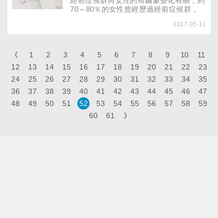
經前症候群與女性的荷爾蒙變化有關，約
表現，不過英、美兩國卻傳出，不少學校
70～80％的女性曾經歷過經前症候群，
已嚴格禁止指尖陀螺出現在課堂上。
大部分女性症狀輕微，影響不大，但有3
2017-05-11
～8％會引起嚴重的經前症候群，即為
「經前不悅症」，尤其情緒困擾的症狀非
常明顯。
《
1
2
3
4
5
6
7
8
9
10
11
12
13
14
15
16
17
18
19
20
21
22
23
24
25
26
27
28
29
30
31
32
33
34
35
36
37
38
39
40
41
42
43
44
45
46
47
48
49
50
51
52
53
54
55
56
57
58
59
60
61
》