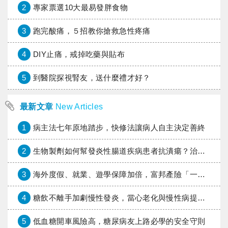
2
專家票選10大最易發胖食物
3
跑完酸痛，５招教你搶救急性疼痛
4
DIY止痛，戒掉吃藥與貼布
5
到醫院探視腎友，送什麼禮才好？
最新文章
New Articles
1
病主法七年原地踏步，快修法讓病人自主決定善終
2
生物製劑如何幫發炎性腸道疾病患者抗潰瘍？治療進展與健保給付困境一次看
3
海外度假、就業、遊學保障加倍，富邦產險「一期逐夢」專案加碼遠距醫療與緊急救援
4
糖飲不離手加劇慢性發炎，當心老化與慢性病提早報到
5
低血糖開車風險高，糖尿病友上路必學的安全守則