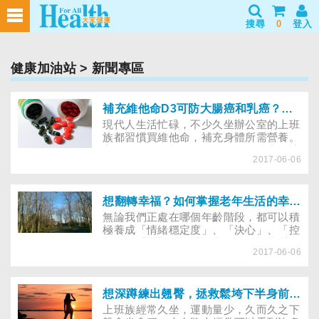
搜尋
0
登入
健康加油站
> 新聞專區
補充維他命D3可防大腸癌和乳癌？小心過量補充，恐致動脈硬化！
現代人生活忙碌，不少久坐辦公室的上班
族都習慣買維他命，補充身體所需營養。
市售維他命種類繁多，從能增強體力、讓
2017-06-06
人活力滿滿的B群，到有美白功效的維他
命C、抗衰老的維他命E，甚至是複合式
的綜合維他命，都有不少擁護者，但你有
注意過維他命D也可能攝取過量，而導致
想翻轉幸福？如何掌握老年生活的幸福關鍵？每個年齡階段，都要懂的5項人格特質！
動脈硬化的問題嗎？
無論我們正處在哪個年齡階段，都可以積
極養成「情緒穩定度」、「決心」、「控
制」、「樂觀」及「認真」的人格特質。
2017-06-06
即使將邁入高齡或已進入高齡階段，也不
需放棄。同時也提醒高齡者可以檢視自己
的生活能力狀態。
想深蹲練出翹臀，拯救鬆垮下半身前，你暖身了嗎？
上班族經常久坐，運動量少，久而久之下