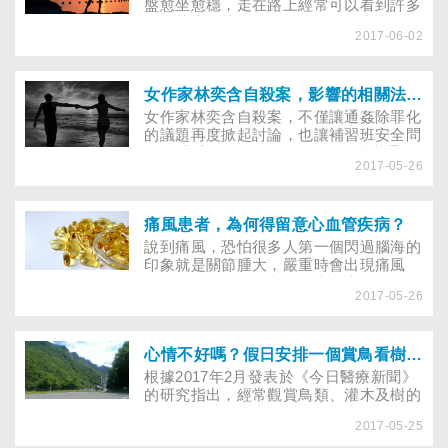
盤愈坐愈穩，走在路上經常可以看到許多
正值花樣年華的年輕女性，雖然上半身很
2017-06-02
纖細，但下半身卻很有肉，標準的西洋梨
身材！為了修飾臀部線條，不少想要運動
健身、雕塑體態的人，會在辦公室或在家
進行深蹲訓練，尤其很多愛好運動的族
女作家林奕含自殺案，影響的相關法律：通姦除罪化及補教師需實名制
群，運動時會穿著貼身的機能性運動服，
女作家林奕含自殺案，不僅讓通姦除罪化
穿著時身材畢露，更加深想要藉由深蹲雕
的議題再度掀起討論，也讓補習班安全問
塑完美臀線的動機。但可別小看這個動
題備受重視。繼5月18日司改會決議通過
作，倘若深蹲前沒做好暖身，就易引起運
2017-05-26
廢除刑法通姦罪後，今日（5月23日）立
動傷害。
法院又三讀通過《補習及進修教育法》修
正條文，未來補習班負責人與員工、老師
執行業務或對外招生時，除立案名稱外，
痛風患者，為何得留意心血管疾病？
都應揭露真實姓名，違者可處罰鍰、甚至
說到痛風，恐怕很多人第一個閃過腦海的
停招、廢止立案。
印象就是關節腫大，嚴重時會出現痛風
石，全身關節疼痛難忍。事實上，人體在
2017-05-26
代謝普林的過程中，會產生不穩定的自由
基，攻擊心血管，因此，痛風病人罹患心
血管疾病的機率也比一般人來得高。
心情不好嗎？假日安排一個賞鳥看樹的大自然嬉遊記吧！
根據2017年2月發表於《今日醫療新聞》
的研究指出，經常觀賞鳥類、灌木及樹的
人較不易感到壓力、焦慮及罹患憂鬱症。
2017-05-25