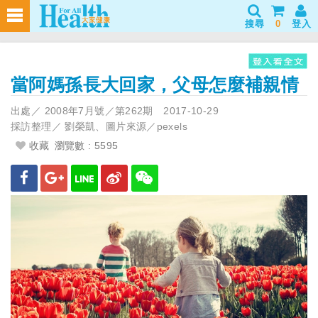
搜尋
0
登入
當阿媽孫長大回家，父母怎麼補親情
出處／
2008年7月號／第262期
2017-10-29
採訪整理／
劉榮凱、圖片來源／pexels
收藏
瀏覽數 : 5595