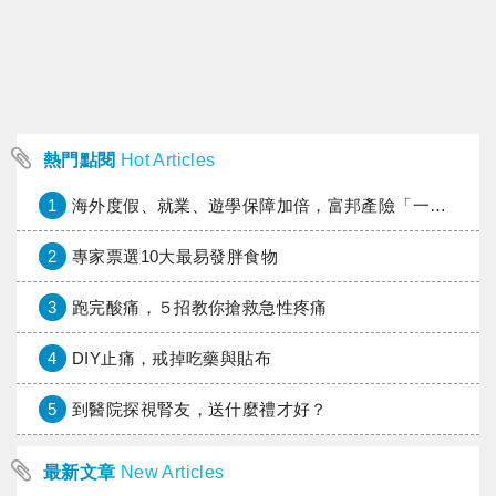
熱門點閱
Hot Articles
1
海外度假、就業、遊學保障加倍，富邦產險「一期逐夢」專案加碼遠距醫療與緊急救援
2
專家票選10大最易發胖食物
3
跑完酸痛，５招教你搶救急性疼痛
4
DIY止痛，戒掉吃藥與貼布
5
到醫院探視腎友，送什麼禮才好？
最新文章
New Articles