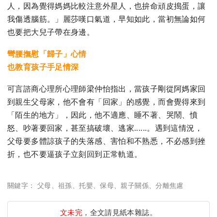
人，因為覺得媽媽比較注意外星人，也拚命頑皮搗蛋，讓
我傷透腦筋。」麗莎嘆口氣道，早知如此，當初無論如何
也要把大兒子帶在身邊。
彎腰撫慰「歸子」心情
也教育孩子手足情深
可言諮商心理所心理師梁仲怡指出，當孩子剛從阿媽家回
到親生父母家，他不會有「回家」的感覺，而會覺得來到
「陌生的地方」，因此，他不適應、睡不著、哭鬧、憤
怒、吵著要回家，甚至搞破壞、逃家......。遇到這情況，
父母要多體諒孩子的失落感、害怕和不熟悉，不必感到挫
折，也不要逼孩子立刻回到正常軌道。
關鍵字：
父母
、
祖孫
、
托嬰
、
保母
、
親子關係
、
分離焦慮
文未完
，全文請見紙本雜誌。