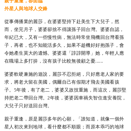
親子重逢，卻面臨
外星人與地球人交鋒
從事傳播業的麗莎，在婆婆堅持下赴美生下大兒子，然
而，坐完月子，婆婆卻捨不得讓孫子回台灣。婆婆自認，
年紀已大，又有一些慢性病，無法時常坐飛機回台灣看孫
子，再者，也不知能活多久，如果不趁機好好抱孫子，會
令她產生莫大的遺憾。婆婆還「諄諄開導」她，年輕人應
在職場上多打拚，沒有孩子比較無後顧之憂......
婆婆軟硬兼施的遊說，麗莎不忍拒絕，只好應老人家的要
求，將老大留在美國，偶爾自己有假期才飛去美國看孩
子。5年後，有了老二，婆婆又故技重施，而這次，麗莎堅
持把老二帶回台灣。2年後，婆婆因車禍失智住進安養院，
大兒子只好送回台灣。
親子重逢，原是麗莎多年的心願，「誰知道，就像一個外
星人初次來到地球，看什麼都不順眼；而原本乖巧的地球