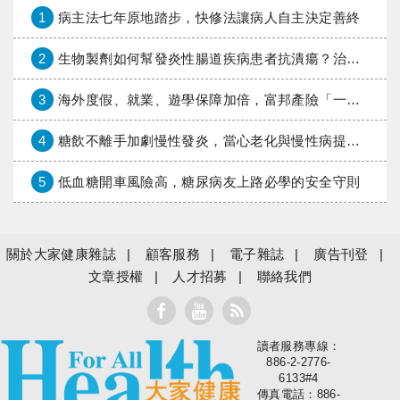
1
病主法七年原地踏步，快修法讓病人自主決定善終
2
生物製劑如何幫發炎性腸道疾病患者抗潰瘍？治療進展與健保給付困境一次看
3
海外度假、就業、遊學保障加倍，富邦產險「一期逐夢」專案加碼遠距醫療與緊急救援
4
糖飲不離手加劇慢性發炎，當心老化與慢性病提早報到
5
低血糖開車風險高，糖尿病友上路必學的安全守則
關於大家健康雜誌
顧客服務
電子雜誌
廣告刊登
文章授權
人才招募
聯絡我們
讀者服務專線：
大家健康
886-2-2776-
6133#4
傳真電話：886-