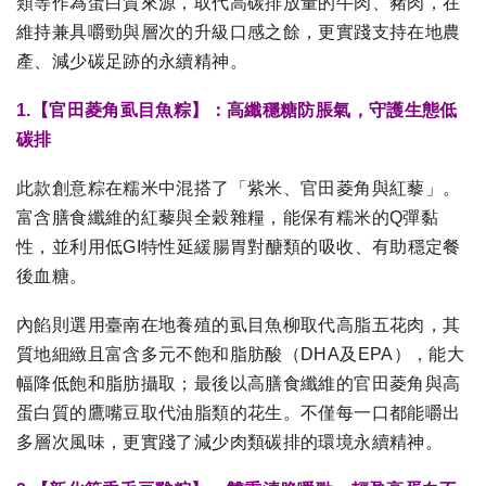
類等作為蛋白質來源，取代高碳排放量的牛肉、豬肉，在
維持兼具嚼勁與層次的升級口感之餘，更實踐支持在地農
產、減少碳足跡的永續精神。
1.【官田菱角虱目魚粽】：高纖穩糖防脹氣，守護生態低
碳排
此款創意粽在糯米中混搭了「紫米、官田菱角與紅藜」。
富含膳食纖維的紅藜與全穀雜糧，能保有糯米的Q彈黏
性，並利用低GI特性延緩腸胃對醣類的吸收、有助穩定餐
後血糖。
內餡則選用臺南在地養殖的虱目魚柳取代高脂五花肉，其
質地細緻且富含多元不飽和脂肪酸（DHA及EPA），能大
幅降低飽和脂肪攝取；最後以高膳食纖維的官田菱角與高
蛋白質的鷹嘴豆取代油脂類的花生。不僅每一口都能嚼出
多層次風味，更實踐了減少肉類碳排的環境永續精神。