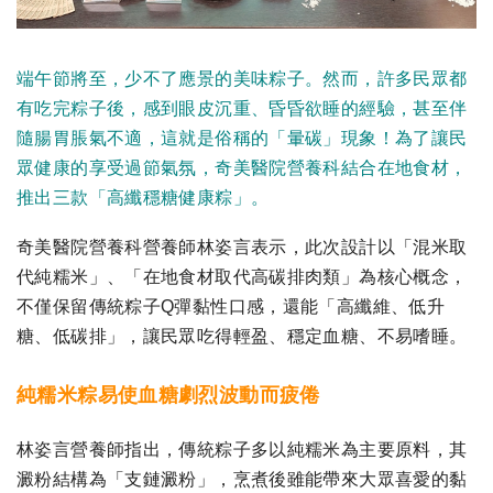
端午節將至，少不了應景的美味粽子。然而，許多民眾都
有吃完粽子後，感到眼皮沉重、昏昏欲睡的經驗，甚至伴
隨腸胃脹氣不適，這就是俗稱的「暈碳」現象！為了讓民
眾健康的享受過節氣氛，奇美醫院營養科結合在地食材，
推出三款「高纖穩糖健康粽」。
奇美醫院營養科營養師林姿言表示，此次設計以「混米取
代純糯米」、「在地食材取代高碳排肉類」為核心概念，
不僅保留傳統粽子Q彈黏性口感，還能「高纖維、低升
糖、低碳排」，讓民眾吃得輕盈、穩定血糖、不易嗜睡。
純糯米粽易使血糖劇烈波動而疲倦
林姿言營養師指出，傳統粽子多以純糯米為主要原料，其
澱粉結構為「支鏈澱粉」，烹煮後雖能帶來大眾喜愛的黏