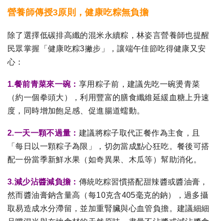
營養師傳授3原則，健康吃粽無負擔
除了選擇低碳排高纖的混米永續粽，林姿言營養師也提醒
民眾掌握「健康吃粽3撇步」，讓端午佳節吃得健康又安
心：
1.餐前青菜來一碗：
享用粽子前，建議先吃一碗燙青菜
（約一個拳頭大），利用豐富的膳食纖維延緩血糖上升速
度，同時增加飽足感、促進腸道蠕動。
2.一天一顆不過量：
建議將粽子取代正餐作為主食，且
「每日以一顆粽子為限」，切勿當成點心狂吃。餐後可搭
配一份當季新鮮水果（如奇異果、木瓜等）幫助消化。
3.減少沾醬減負擔：
傳統吃粽習慣搭配甜辣醬或醬油膏，
然而醬油膏鈉含量高（每10克含405毫克的鈉），過多攝
取易造成水分滯留，並加重腎臟與心血管負擔。建議細細