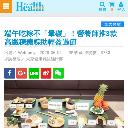
搜尋
0
登入
端午吃粽不「暈碳」！營養師推3款
高纖穩糖粽助輕盈過節
出處／
Web only
2026-06-04
收藏
瀏覽數 : 3783
採訪整理／
大家健康雜誌編輯部