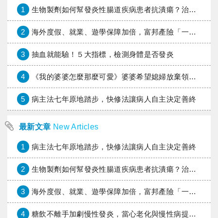
1
生物製劑如何幫發炎性腸道疾病患者抗潰瘍？治療進展與健保給付困境一次看
2
海外度假、就業、遊學保障加倍，富邦產險「一期逐夢」專案加碼遠距醫療與緊急救援
3
抽血就能驗！５大指標，檢測身體是否發炎
4
《我的婆婆怎麼那麼可愛》婆婆希望媳婦放棄領取已故兒子身故理賠金，可以這樣做嗎？
5
病主法七年原地踏步，快修法讓病人自主決定善終
最新文章
New Articles
1
病主法七年原地踏步，快修法讓病人自主決定善終
2
生物製劑如何幫發炎性腸道疾病患者抗潰瘍？治療進展與健保給付困境一次看
3
海外度假、就業、遊學保障加倍，富邦產險「一期逐夢」專案加碼遠距醫療與緊急救援
4
糖飲不離手加劇慢性發炎，當心老化與慢性病提早報到