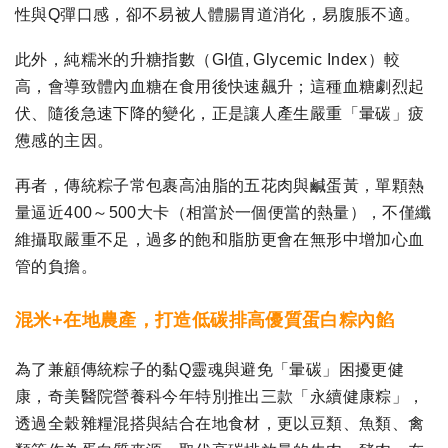
性與Q彈口感，卻不易被人體腸胃道消化，易腹脹不適。
此外，純糯米的升糖指數（GI值, Glycemic Index）較
高，會導致體內血糖在食用後快速飆升；這種血糖劇烈起
伏、隨後急速下降的變化，正是讓人產生嚴重「暈碳」疲
憊感的主因。
再者，傳統粽子常包裹高油脂的五花肉與鹹蛋黃，單顆熱
量逼近400～500大卡（相當於一個便當的熱量），不僅纖
維攝取嚴重不足，過多的飽和脂肪更會在無形中增加心血
管的負擔。
混米+在地農產，打造低碳排高優質蛋白粽內餡
為了兼顧傳統粽子的黏Q靈魂與避免「暈碳」困擾更健
康，奇美醫院營養科今年特別推出三款「永續健康粽」，
透過全穀雜糧混搭與結合在地食材，更以豆類、魚類、禽