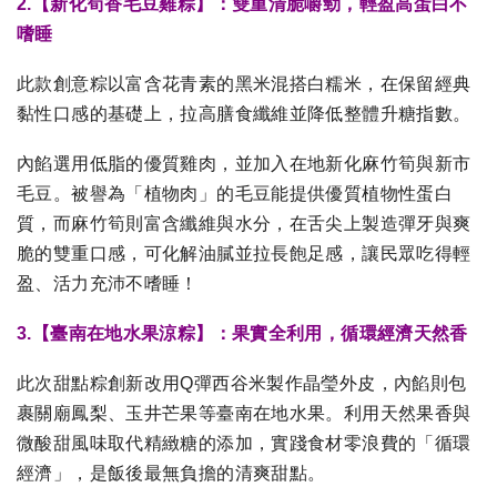
2.【新化筍香毛豆雞粽】：雙重清脆嚼勁，輕盈高蛋白不
嗜睡
此款創意粽以富含花青素的黑米混搭白糯米，在保留經典
黏性口感的基礎上，拉高膳食纖維並降低整體升糖指數。
內餡選用低脂的優質雞肉，並加入在地新化麻竹筍與新市
毛豆。被譽為「植物肉」的毛豆能提供優質植物性蛋白
質，而麻竹筍則富含纖維與水分，在舌尖上製造彈牙與爽
脆的雙重口感，可化解油膩並拉長飽足感，讓民眾吃得輕
盈、活力充沛不嗜睡！
3.【臺南在地水果涼粽】：果實全利用，循環經濟天然香
此次甜點粽創新改用Q彈西谷米製作晶瑩外皮，內餡則包
裹關廟鳳梨、玉井芒果等臺南在地水果。利用天然果香與
微酸甜風味取代精緻糖的添加，實踐食材零浪費的「循環
經濟」，是飯後最無負擔的清爽甜點。