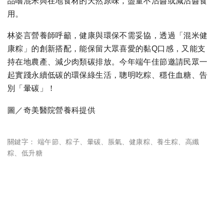
品嚐混米與在地食材的天然原味，盡量不沾醬或減沾醬食
用。
林姿言營養師呼籲，健康與環保不需妥協，透過「混米健
康粽」的創新搭配，能保留大眾喜愛的黏Q口感，又能支
持在地農產、減少肉類碳排放。今年端午佳節邀請民眾一
起實踐永續低碳的環保綠生活，聰明吃粽、穩住血糖、告
別「暈碳」！
圖／奇美醫院營養科提供
關鍵字：
端午節
、
粽子
、
暈碳
、
脹氣
、
健康粽
、
養生粽
、
高纖
粽
、
低升糖