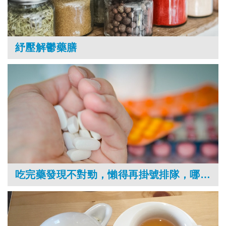
紓壓解鬱藥膳
吃完藥發現不對勁，懶得再掛號排隊，哪裡可以問？