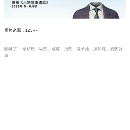
圖片來源：123RF
關鍵字：
頭頸癌
、
吸菸
、
戒菸
、
拒菸
、
電子煙
、
加熱菸
、
戒菸就
贏