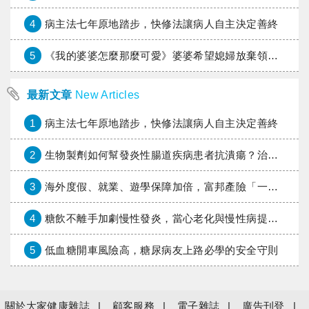
4
病主法七年原地踏步，快修法讓病人自主決定善終
5
《我的婆婆怎麼那麼可愛》婆婆希望媳婦放棄領取已故兒子身故理賠金，可以這樣做嗎？
最新文章
New Articles
1
病主法七年原地踏步，快修法讓病人自主決定善終
2
生物製劑如何幫發炎性腸道疾病患者抗潰瘍？治療進展與健保給付困境一次看
3
海外度假、就業、遊學保障加倍，富邦產險「一期逐夢」專案加碼遠距醫療與緊急救援
4
糖飲不離手加劇慢性發炎，當心老化與慢性病提早報到
5
低血糖開車風險高，糖尿病友上路必學的安全守則
關於大家健康雜誌
顧客服務
電子雜誌
廣告刊登