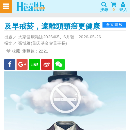
搜尋
0
登入
及早戒菸，遠離頭頸癌更健康
出處／
大家健康雜誌2026年5、6月號
2026-05-26
撰文／
張博雅(董氏基金會董事長)
收藏
瀏覽數 : 2221