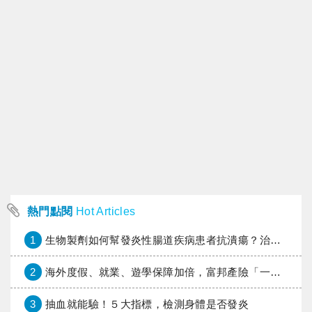
熱門點閱
Hot Articles
1
生物製劑如何幫發炎性腸道疾病患者抗潰瘍？治療進展與健保給付困境一次看
2
海外度假、就業、遊學保障加倍，富邦產險「一期逐夢」專案加碼遠距醫療與緊急救援
3
抽血就能驗！５大指標，檢測身體是否發炎