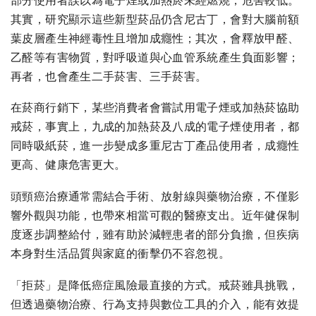
部分使用者誤以為電子煙或加熱菸未經燃燒，危害較低。
其實，研究顯示這些新型菸品仍含尼古丁，會對大腦前額
葉皮層產生神經毒性且增加成癮性；其次，會釋放甲醛、
乙醛等有害物質，對呼吸道與心血管系統產生負面影響；
再者，也會產生二手菸害、三手菸害。
在菸商行銷下，某些消費者會嘗試用電子煙或加熱菸協助
戒菸，事實上，九成的加熱菸及八成的電子煙使用者，都
同時吸紙菸，進一步變成多重尼古丁產品使用者，成癮性
更高、健康危害更大。
頭頸癌治療通常需結合手術、放射線與藥物治療，不僅影
響外觀與功能，也帶來相當可觀的醫療支出。近年健保制
度逐步調整給付，雖有助於減輕患者的部分負擔，但疾病
本身對生活品質與家庭的衝擊仍不容忽視。
「拒菸」是降低癌症風險最直接的方式。戒菸雖具挑戰，
但透過藥物治療、行為支持與數位工具的介入，能有效提