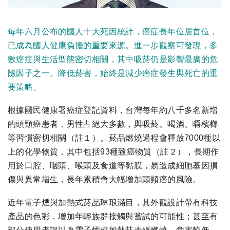
每年六月公布的國人十大死因統計，癌症長年位居首位，
已成為國人健康負擔的重要來源。進一步觀察可發現，多
數癌症與生活型態密切相關，其中吸菸仍是影響最廣的危
險因子之一。降低菸害，始終是減少癌症發生與死亡的重
要策略。
根據國民健康署癌症登記資料，台灣每年約八千多名新增
的頭頸癌患者，男性占絕大多數，與吸菸、喝酒、嚼檳榔
等習慣密切相關（註１）。菸品燃燒過程會釋放7000種以
上的化學物質，其中包括93種致癌物質（註２），長期作
用於口腔、咽頭、喉頭及食道等黏膜，易造成細胞基因損
傷與異常增生，長年累積會大幅增加頭頸癌的風險。
近年電子煙與加熱式菸品琳琅滿目，其外觀設計帶有科技
產品的色彩，增加年輕族群接觸與嘗試的可能性；甚至有