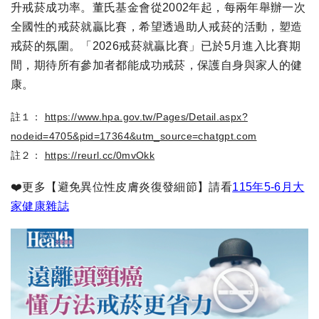
升戒菸成功率。董氏基金會從2002年起，每兩年舉辦一次
全國性的戒菸就贏比賽，希望透過助人戒菸的活動，塑造
戒菸的氛圍。「2026戒菸就贏比賽」已於5月進入比賽期
間，期待所有參加者都能成功戒菸，保護自身與家人的健
康。
註１：
https://www.hpa.gov.tw/Pages/Detail.aspx?
nodeid=4705&pid=17364&utm_source=chatgpt.com
註２：
https://reurl.cc/0mvOkk
❤️更多【避免異位性皮膚炎復發細節】請看
115年5-6月大
家健康雜誌