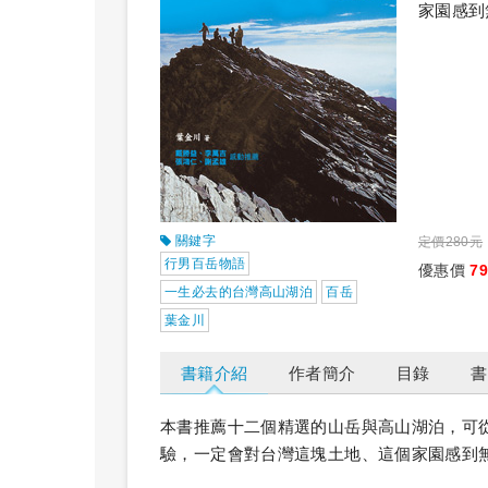
家園感到
關鍵字
定價280元
行男百岳物語
優惠價
7
一生必去的台灣高山湖泊
百岳
葉金川
書籍介紹
作者簡介
目錄
書
本書推薦十二個精選的山岳與高山湖泊，可
驗，一定會對台灣這塊土地、這個家園感到