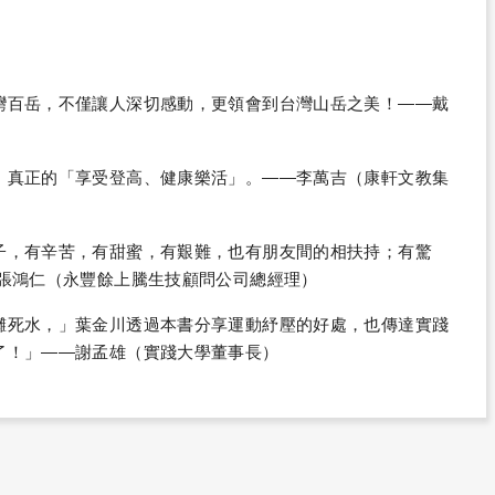
灣百岳，不僅讓人深切感動，更領會到台灣山岳之美！——戴
，真正的「享受登高、健康樂活」。——李萬吉（康軒文教集
子，有辛苦，有甜蜜，有艱難，也有朋友間的相扶持；有驚
—張鴻仁（永豐餘上騰生技顧問公司總經理）
灘死水，」葉金川透過本書分享運動紓壓的好處，也傳達實踐
了！」——謝孟雄（實踐大學董事長）