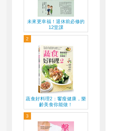
未來更幸福！退休前必修的
12堂課
2
蔬食好料理2：饗瘦健康，樂
齡美食你能做！
3