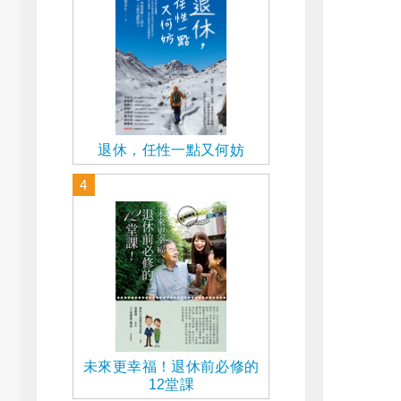
退休，任性一點又何妨
4
未來更幸福！退休前必修的
12堂課