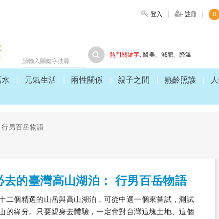
登入
註冊
0
大家健康
熱門關鍵字.
醫美
、
減肥
、
降溫
活水
元氣生活
兩性關係
親子之間
熟齡照護
人
 行男百岳物語
必去的臺灣高山湖泊： 行男百岳物語
十二個精選的山岳與高山湖泊，可從中選一個來嘗試，測試
山的緣分。只要親身去體驗，一定會對台灣這塊土地、這個