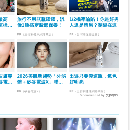
最高
旅行不用瓶瓶罐罐，汎
1/2機率淪陷！你是好男
這樣存
倫1瓶搞定臉部保養！
人還是渣男？關鍵在這
PR（三得利健康網路商店）
PR（台灣癌症基金會）
皮膚專
2026美肌新趨勢「外泌
出遊只要帶這瓶，氣色
谷電波
體＋矽谷電波X」聯
好明亮
外更強
手，開啟高階養膚新世
PR（矽谷電波X）
PR（三得利健康網路商店）
代
Recommended by