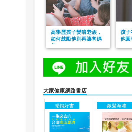
高學歷孩子變啃老族，
孩子
如何鼓勵他別再讓爸媽
他圓
養？
大家健康網路書店
照顧男人
暢銷好書
銀髮海嘯