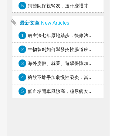
5
到醫院探視腎友，送什麼禮才好？
最新文章
New Articles
1
病主法七年原地踏步，快修法讓病人自主決定善終
2
生物製劑如何幫發炎性腸道疾病患者抗潰瘍？治療進展與健保給付困境一次看
3
海外度假、就業、遊學保障加倍，富邦產險「一期逐夢」專案加碼遠距醫療與緊急救援
4
糖飲不離手加劇慢性發炎，當心老化與慢性病提早報到
5
低血糖開車風險高，糖尿病友上路必學的安全守則