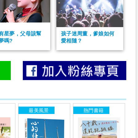
有星夢，父母該幫
孩子迷周董，爹娘如何
夢嗎?
愛相隨？
最美風景
熱門書籍