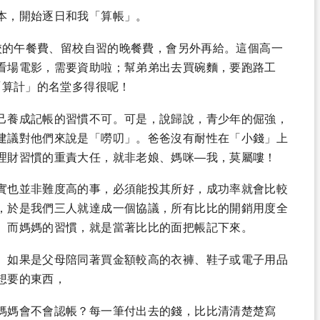
本，開始逐日和我「算帳」。
在校的午餐費、留校自習的晚餐費，會另外再給。這個高一
看場電影，需要資助啦；幫弟弟出去買碗麵，要跑路工
「算計」的名堂多得很呢！
己養成記帳的習慣不可。可是，說歸說，青少年的倔強，
建議對他們來說是「嘮叨」。爸爸沒有耐性在「小錢」上
理財習慣的重責大任，就非老娘、媽咪—我，莫屬嘍！
實也並非難度高的事，必須能投其所好，成功率就會比較
，於是我們三人就達成一個協議，所有比比的開銷用度全
。而媽媽的習慣，就是當著比比的面把帳記下來。
。如果是父母陪同著買金額較高的衣褲、鞋子或電子用品
想要的東西，
媽媽會不會認帳？每一筆付出去的錢，比比清清楚楚寫