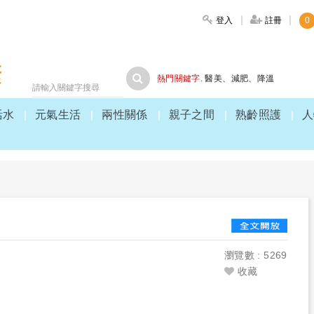
登入
註冊
0
大家健康
熱門關鍵字.
醫美
、
減肥
、
降溫
活水
元氣生活
兩性關係
親子之間
熟齡照護
人
瀏覽數 : 5269
收藏