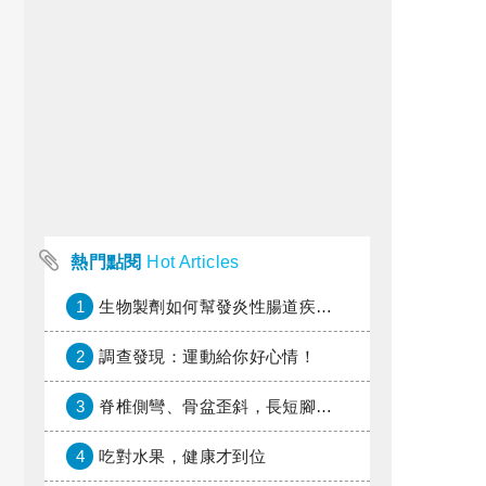
熱門點閱
Hot Articles
1
生物製劑如何幫發炎性腸道疾病患者抗潰瘍？治療進展與健保給付困境一次看
2
調查發現：運動給你好心情！
3
脊椎側彎、骨盆歪斜，長短腳惹的禍？
4
吃對水果，健康才到位