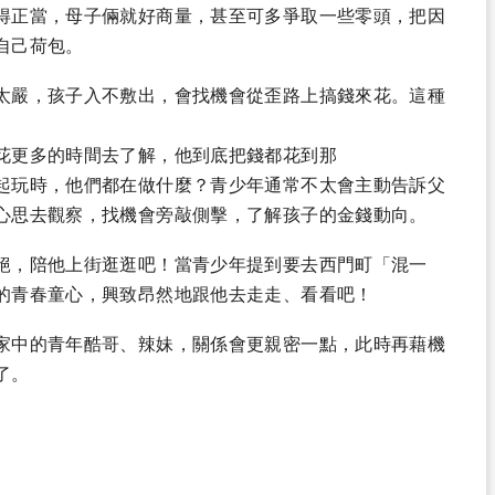
得正當，母子倆就好商量，甚至可多爭取一些零頭，把因
自己荷包。
太嚴，孩子入不敷出，會找機會從歪路上搞錢來花。這種
花更多的時間去了解，他到底把錢都花到那
起玩時，他們都在做什麼？青少年通常不太會主動告訴父
心思去觀察，找機會旁敲側擊，了解孩子的金錢動向。
絕，陪他上街逛逛吧！當青少年提到要去西門町「混一
的青春童心，興致昂然地跟他去走走、看看吧！
家中的青年酷哥、辣妹，關係會更親密一點，此時再藉機
了。