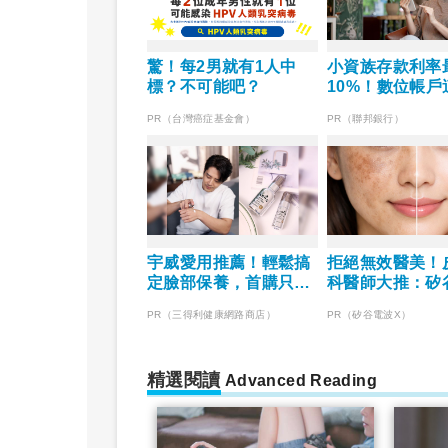
驚！每2男就有1人中
小資族存款利率
標？不可能吧？
10%！數位帳戶
超有感
PR（台灣癌症基金會）
PR（聯邦銀行）
宇威愛用推薦！輕鬆搞
拒絕無效醫美！
定臉部保養，首購只要
科醫師大推：矽
$390
X 讓肌膚由內而
PR（三得利健康網路商店）
PR（矽谷電波X）
韌
精選閱讀
Advanced Reading