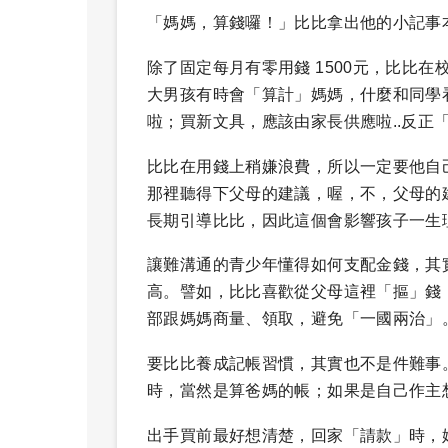
「媽媽，算錢囉！」比比拿出他的小記事
除了固定每月有零用錢 1500元，比比
大男孩有時會「算計」媽媽，什麼和同學
啦；買新文具，應該由家長供應啦..反正
比比在用錢上稍嫌浪費，所以一定要他自
那裡聽得下父母的建議，喔，不，父母的
長期引導比比，因此這個會影響孩子一生
讓難溝通的青少年懂得如何支配金錢，其
高。譬如，比比喜歡從父母這裡「摳」錢
部跟媽媽商量、領取，避免「一國兩治」
要比比養成記帳習慣，其實也不是件難事
時，當然是算爸媽的帳；如果是自己作主
出手買前最好想清楚，回家「請款」時，