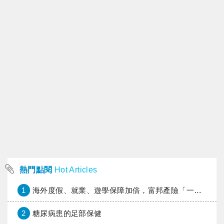
熱門點閱
Hot Articles
1
海外度假、就業、遊學保障加倍，富邦產險「一期逐夢」專案加碼遠距醫療與緊急救援
2
糖尿病患的足部保健