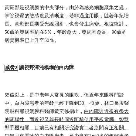
黃斑部是視網膜的中央部分，由於為感光細胞聚集之處，
掌管視覺的敏感度及清晰度，若非過度用眼，隨著年紀增
長、黃斑部長期受光線照射，也會發生病變。根據統計，
50歲的發病率約在5％，年齡愈大，發病率愈高，90歲的
病變機率已上升至50％。
威脅2
讓
視野渾沌模糊的
白內障
55歲以上，是中老年人常見的眼疾，但近年來眼科門診
中，
白內障患者的年齡已經下降到30
、40
歲，
林口長庚醫
院眼科部視網膜科醫師黃奕修指出，
白內障
與近視有很大
的關聯性，而近視又與長時間近距離使用平板電腦、智慧
型手機相關，目前已有相關研究證實二者之間有正相關。
每個月來看診的白內障患者，至少會有1〜2名的年輕患者