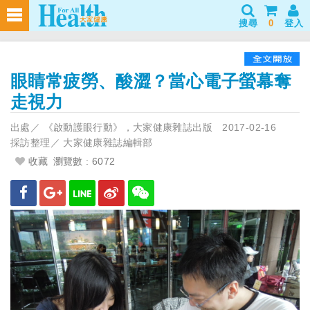
搜尋
0
登入
眼睛常疲勞、酸澀？當心電子螢幕奪
走視力
出處／
《啟動護眼行動》，大家健康雜誌出版
2017-02-16
採訪整理／
大家健康雜誌編輯部
收藏
瀏覽數 : 6072