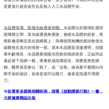
是要進行超音波乳化及植入人工水晶體手術。
水晶體混濁、阻擋光線透過有關。
水晶體位於眼球虹膜與
玻璃體之間，當光線通過角膜後，會經水晶體的折射，再
將影像清晰呈現在視網膜上，與傳統照相機的鏡頭會使光
線聚焦在底片的情形一樣。原本水晶體是清澈透明，但隨
著年齡增長，水晶體累積陽光照射的痕跡愈長，正如同走
過必留下痕跡一般，逐漸形成混濁狀況，視覺愈來愈模
糊，醫界甚至會以「熟了」或「沒熟」做為要不要開白內
障手術的術語，前者是指可以開刀，後者是指還不用開
刀。
※
欲看更多眼睛相關疾病，請看《啟動護眼行動》一書，
大家健康雜誌出版