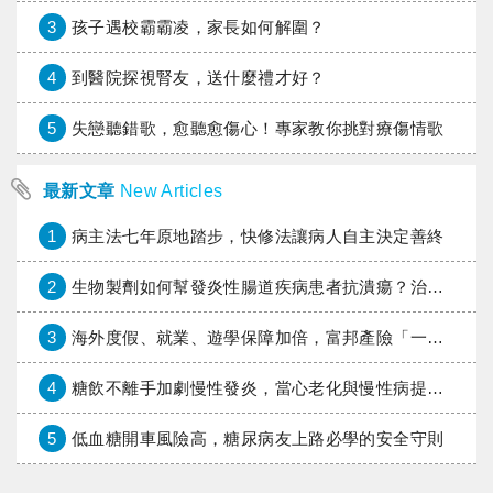
3
孩子遇校霸霸凌，家長如何解圍？
4
到醫院探視腎友，送什麼禮才好？
5
失戀聽錯歌，愈聽愈傷心！專家教你挑對療傷情歌
最新文章
New Articles
1
病主法七年原地踏步，快修法讓病人自主決定善終
2
生物製劑如何幫發炎性腸道疾病患者抗潰瘍？治療進展與健保給付困境一次看
3
海外度假、就業、遊學保障加倍，富邦產險「一期逐夢」專案加碼遠距醫療與緊急救援
4
糖飲不離手加劇慢性發炎，當心老化與慢性病提早報到
5
低血糖開車風險高，糖尿病友上路必學的安全守則