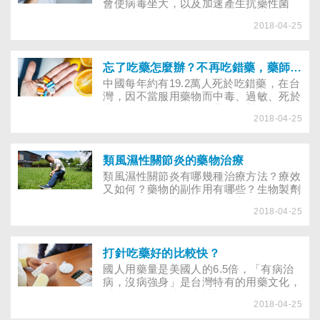
認為儲存藥品的方式正確（放在冰箱），
會使病毒坐大，以及加速產生抗藥性菌
某 些婦女因此發現早期乳癌，而能早期
將藥丟棄多可惜！然而事實真的如此嗎？
株。 林媽媽的小孩一歲多，星期六晚上
治療，有較佳的 存活機會，甚至完全治
2018-04-25
因為發燒至某私人醫院急診就醫，判定是
癒。 乳癌篩檢多用觸診與超音波 在乳癌
一般感冒，且有喉嚨發紅的情形，因而開
篩檢過程中，有些婦女在經由超音波或Ｘ
立抗生素使用。使用兩天，小病人仍有高
光攝影後，被告知有不確定的病兆，需進
燒情形，這期間也使用肛門栓劑退燒。星
忘了吃藥怎麼辦？不再吃錯藥，藥師教你正確服藥
一步作切片 檢查，以確定是不是乳癌；
期一至門診複診，診斷為咽唊炎（腸病毒
中國每年約有19.2萬人死於吃錯藥，在台
也有婦女經檢查發現有良 性腫塊，醫師
的一種），馬上住院給予點滴注射，以防
灣，因不當服用藥物而中毒、過敏、死於
建議定期追蹤。在這些等待的過程中，
脫水。
非命者也時有耳聞，服藥前，對於這些藥
難免有人忐忑不安；聆聽報告時，更如同
2018-04-25
的效用、服用方法、使用禁忌，你清楚
面臨著審判 。經醫師解說與建議後，許
嗎？
多婦女仍不曉得如何是好 ？其實大部份
的乳房腫塊多為良性，乳癌僅佔極小部
類風濕性關節炎的藥物治療
份，婦女大可不用過度驚慌。 乳癌篩檢
類風濕性關節炎有哪幾種治療方法？療效
不同於乳房腫瘤診斷，篩檢乃是在無症
又如何？藥物的副作用有哪些？生物製劑
狀的健康婦女上，藉由觸診、超音波及Ｘ
可否進一步阻止關節的損傷與發炎？
光檢查，達 到早期發現乳癌的目的。歐
2018-04-25
美進行篩檢的工具，多為 觸診加上Ｘ光
攝影，除非經由這兩種檢查後仍有懷疑
，否則不會安排超音波檢查。由於Ｘ光攝
打針吃藥好的比較快？
影在腺體組 織緻密（脂肪比例低）的乳
房上檢查效果較差，而台 灣婦女多為緻
國人用藥量是美國人的6.5倍，「有病治
密性乳房，因此超音波在台灣乃被大量
病，沒病強身」是台灣特有的用藥文化，
運用於乳房篩檢。台灣的臨床經驗顯示，
看病打針好的快，也被視為理所當然，卻
2018-04-25
超音波的確 可偵測到許多Ｘ光所未能發
忘了藥物、針劑對身體也會造成負擔。60
現的乳癌，但若運用於無 症狀婦女的篩