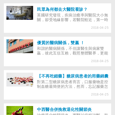
歲的張伯伯說自己是藥罐子，常吃的藥品
檢，超音波除了偵測出早期乳癌外，常
已放滿整個抽屜，「高血壓、心臟病、糖
會發現許多良性或不確定的腫瘤，而增加
尿病的藥全拿出來，我都可以開藥房
民眾為何都去大醫院看診？
確診（細胞 抽吸或組織切片）的動作，
啦！」張伯伯笑著說。不只因為張伯伯患
英國研究發現，疾病治癒率與醫院大小無
並導致病人不必要的焦慮 。歐美多運用
有多項老人常見疾病，他老是變換醫院、
關，卻受地緣影響，若醫院較近，第一時
Ｘ光進行乳癌篩檢，強調提升其陽性預
醫師，才是滿抽屜藥品的主因。
間送診，治癒率自然較高，然而，台灣的
測值。所謂陽性預測值，即乳房攝影時若
2018-04-25
民眾不論遠近，還是一窩蜂往大醫院跑，
懷疑為乳癌 HeaL H F alL <173> J nE
到大醫院看診，真的這麼好？不論教學醫
2000 41 疾病防治 ，經確診後的確是
院或區域醫院…，各大醫院每天都擠滿了
乳癌的比例。陽性預測值高，即意 味著
病患，反觀許多診所或是中小型醫院，則
優質的醫病關係，雙贏 ！
因篩檢引起的不必要確診（結果是良性）
是小貓兩三隻，為何民眾願意花時間、花
和諧的醫病關係，不但讓醫生與病家雙
及焦慮 得以降低。超音波運用於篩檢，
體力，跑到大醫院排隊等待？
贏，彼此互信互賴，觀照整體醫界，更能
無法確定陽性預測值 如何，若多為良性
有效避免醫療糾紛。在台灣，良性互動的
變化，的確會增加受檢婦女的焦慮 。 是
2018-04-25
醫病關係，通常璀璨發亮於醫生與慢性病
否罹癌需再檢查確認 當婦女面臨手術切
患之間，或是在慢性病病友團體裡。其原
除或持續追蹤的選擇，不知如 何是好
因，主要是醫病雙方具有共同的目標─長
時，下述原則可做為參考：由觸診、超音
期為健康拔河的爭戰，所以容易以同理心
【不再吃錯藥】糖尿病患者的用藥錦囊
波或 Ｘ光三項檢查診斷是否一致及惡性
感同身受，病人信賴醫師，醫者視病猶
對第二型糖尿病患者而言，口服藥物是控
懷疑度高低，考慮 是否採行細針抽吸細
親。
制血糖最簡便的方法，然而，忘記服藥怎
胞檢查、粗針穿刺組織切片或手 術切
麼辦？藥後血糖降得太低，又該如何處
除。 三項檢查懷疑度低，且細胞檢查為
2018-04-25
理？ 糖尿病患者的用藥錦囊 在台灣，糖
良性，可能即 不需開刀切除。任一檢查
尿病是不可避免的慢性中又可細分為 4大
強烈懷疑是乳癌或三項檢查 一致懷疑
類。病，約佔人口數 10.15％。糖尿病主
時，即使細胞檢查良性，仍應考慮組織切
要分為第一型及第二型，第一型約佔患者
中西醫合併挽救退化性關節炎
片 或手術切除，以避免細胞檢查偽陰性
胰島素分泌劑（ Insulin 的5％、第二型約