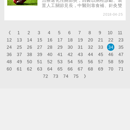
的可能。若切片 或細胞檢查診斷非惡
治療退化性關節炎，西醫以病程診斷、裝
佔 95％糖尿病並非secretingagents）可
性，則視情況半年或一年後再以 超音波
置人工關節見長，中醫則靠食補、針灸雙
怕的疾病，可怕的是糖尿病產生的併發
或Ｘ光追蹤。若三項檢查均無懷疑，則依
管齊下，著重筋骨保健若中西醫能合併治
症，如視網膜病變、腎病變、神經病磺醯
2018-04-25
下列 原則，決定是否做細胞或切片檢
療，對於挽救退化關節，或許會有意想不
尿素類（ S f y ea）變、心臟血管疾病及
查。 （1）腫塊是否觸摸得到？摸得到的
到的效果。俗語說：「腳勇，人就勇」，
感染等問題，併發主要作用是刺激胰臟的
腫塊應謹慎處 置，可根據超音波決定處
顯示人的老化往往從腿開始。一個人若是
β -cell細胞，增症產生的時間，主要與血
理方式。一是纖維囊腫，也 就是超音波
腿走不動，人生絕對會從彩色變黑白，畢
《
1
2
3
4
5
6
7
8
9
10
11
糖的控制有關加胰島素的分泌，降低病患
並未發現腫瘤，因此除非Ｘ光有其他發現
竟，辛勤一輩子，存夠了錢才正準備享受
12
13
14
15
16
17
18
19
20
21
22
23
對胰島素的，血糖控制愈好，併發症出現
，則不須進一步作切片檢查；另一情況為
人生，退休後卻發現兩腿竟不靈光，頓時
的時間愈抗性，以使更多的胰島素可以進
24
25
26
27
單純囊腫或 水囊，超音波可以清楚地辨
人生少了一半的樂趣。
28
29
30
31
32
33
34
35
入周邊晚。
識，這只要追蹤或以細針 抽取，確定內
36
37
38
39
40
41
42
43
44
45
46
47
容物為液體而非實質腫瘤即可，並不需
48
49
50
51
52
53
54
55
56
57
58
59
切除；若是良性纖維腺瘤，一般而言，觸
摸不到的腫 瘤即便是惡性，通常亦屬早
60
61
62
63
64
65
66
67
68
69
70
71
期，因此未觸摸到的腫瘤 不論是惡性或
72
73
74
75
》
良性，均不必太過驚慌，可從容接受檢
查。若腫塊觸摸不到，且超音波判定為良
性腫瘤，應 可採定期追蹤（半年），不
需開刀切除。若腫瘤觸摸 不到但超音波
不確定良性與否，則可在超音波導引定
位下，以細針抽吸以作細胞檢查，若排除
惡性的可能 ，即不需切除，半年再追蹤
即可。 （2）腫瘤為單一或多數？多發腫
瘤同時存在時， 逐一穿刺或一併切除檢
查，並不實際。可考慮針對懷 疑度較高