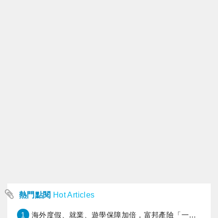
者檢查，而後每半年作超音波追蹤。 定
期檢查可以早期治療 持續追蹤亦是確定
診斷的方法之一，醫師若經觸 診、超音
波及Ｘ光後，並未懷疑是乳癌，即會建議
追 蹤，待半年後再檢查或許會較確定；
即便屆時診斷是 乳癌，也能早期發現而
不使病情延誤；若確定非乳癌 ，則可避
免不必要的手術。 婦女在三項檢查後，
除了乳癌外，可能會聽到醫 師提到下列
良性疾病名稱或現象，其處置方式如下：
（1）纖維囊腫或水囊： 50％的婦女臨床
上可觸 摸到此類纖維囊腫的硬塊，而
90％的婦女若經切片 將可發現此組織變
化，因此纖維囊腫並不是真的病理 變
化，而較似生理變化。存在纖維囊腫的婦
女得到乳 癌的機率，並不會因而較高。
（2）纖維腺瘤：最常發生於 20、 30歲
的年輕婦 女；乳房纖維腺瘤是良性腫
塊，並不是乳癌的前身。 纖維腺瘤日後
變成乳癌的機會微乎其微，所以與鄰近
或對側乳房組織發生乳癌的機會相當。因
此婦女若不 想切除整個乳房，亦無需切
除纖維腺瘤，除非有腫瘤 引起的症狀
熱門點閱
Hot Articles
（如疼痛）或焦慮等個別因素。文獻有少
數病例報告，經切除者可見內有乳癌病
1
海外度假、就業、遊學保障加倍，富邦產險「一期逐夢」專案加碼遠距醫療與緊急救援