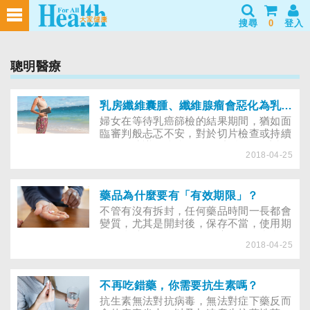
搜尋
0
登入
聰明醫療
乳房纖維囊腫、纖維腺瘤會惡化為乳癌嗎?乳房檢查發現有鈣化點，怎麼辦?
婦女在等待乳癌篩檢的結果期間，猶如面
臨審判般忐忑不安，對於切片檢查或持續
追蹤的建議，往往不知 何者較好？ 由於
2018-04-25
生活型態、環境與飲食習慣的日漸西化，
乳 癌發生率逐年上升；也許是醫學常識
偏差或觀念保守 ，台灣乳癌被診斷出來
時多已屬晚期階段，使得死亡 率居高不
藥品為什麼要有「有效期限」？
下。衛生署因此將乳癌列為重點防治癌
不管有沒有拆封，任何藥品時間一長都會
症， 並於去年委託乳房醫學會訓練全國
變質，尤其是開封後，保存不當，使用期
衛生局所護士，指 導她們執行乳房理學
限更會縮短，為了你的健康，別再拿自己
檢查（觸診），希望在 3年內由 公衛護士
2018-04-25
的身體作實驗了！在醫院服務已13年的志
完成百萬婦女篩檢，以達到早期發現、早
工媽媽，拿一堆藥請藥師說明作用，藥師
期 治療，降低死亡率的目的。近來許多
發現這些藥有些醫院已經停用，有些則是
婦女在社區或工 作地點接受衛生所護士
已經變了顏色，於是告訴志工媽媽應將過
不再吃錯藥，你需要抗生素嗎？
觸診檢查，若有懷疑即被轉介 到醫院，
期的藥品丟棄。令人錯愕的是，志工媽媽
抗生素無法對抗病毒，無法對症下藥反而
進一步安排乳房超音波或Ｘ光攝影檢查，