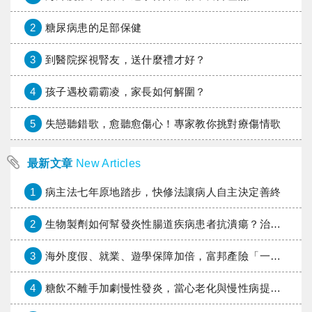
灶；因此，美 國醫師會建議切除即使診
斷為纖維腺瘤的腫塊，而歐 洲醫師則可
2
糖尿病患的足部保健
能建議繼續追蹤。 （3）顯微鈣化點：Ｘ
光攝影有時會發現明顯的白 點，通常是
鈣質沈積的結果。其存在可能伴隨許多良
3
到醫院探視腎友，送什麼禮才好？
性乳房疾病，少數則伴隨早期乳癌（原位
癌）而出現 ，顯示許多不正常增生細胞
的死亡。良性或惡性的鈣 化通常可以分
4
孩子遇校霸霸凌，家長如何解圍？
辨得出來，如果鈣化點疑似乳癌，應以
Ｘ光攝影定位，切除病兆化驗。良性鈣化
5
失戀聽錯歌，愈聽愈傷心！專家教你挑對療傷情歌
點可一年後 再追蹤攝影；較不確定的鈣
化點，應考慮半年追蹤， 比較是否有變
化。 定期乳癌篩檢，並不能遏止乳癌的
最新文章
New Articles
發生，但可以 因此較早發現乳癌，早期
治療，降低死亡率。高危險 群婦女自 30
歲起，應定期接受醫師觸診，必要時安
1
病主法七年原地踏步，快修法讓病人自主決定善終
排超音波； 35歲左右做第一次乳房Ｘ光
攝影； 40歲 起每年一次醫師觸診，並以
2
生物製劑如何幫發炎性腸道疾病患者抗潰瘍？治療進展與健保給付困境一次看
超音波及Ｘ光攝影交替檢 查。 註：本文
是中央健康保險局與台灣諾華公司合辦的
健康系列講座之一， 健康講座將持續至 9
3
海外度假、就業、遊學保障加倍，富邦產險「一期逐夢」專案加碼遠距醫療與緊急救援
月，詳情可洽台灣諾華公司（ 02）
23227375。 HeaL H F alL <173> J nE
4
糖飲不離手加劇慢性發炎，當心老化與慢性病提早報到
2000