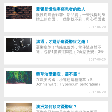
憂鬱是慢性疼痛患者的敵人
慢性疼痛會影響生活品質，一些找得到身
體上的病因，一些則找不到，與心理因素
有密切的關係。一般而言，慢性疼痛受身
2017-06-20
體、心理、社會三方面影響。
溝通，才是治癒憂鬱症之鑰！
憂鬱症除了情緒低落外，常伴隨身體不
適，包括1腸胃道問題；2食慾改變；3未
經規劃的減重或體重增加；4躁動不安或
2017-06-20
活動變慢；5疲倦或無精打采；6睡眠型態
改變；7各種身體的疼痛。
藥草治憂鬱症，靈不靈？
在歐美各國，小連翹這種藥草（St.
John's wart；Hypericum perforatum）
被使用在治療身心疾病已有兩千年之久，
2017-06-20
藥草書籍也清楚地記載其可治療邪惡心
靈。
澳洲如何預防憂鬱症？