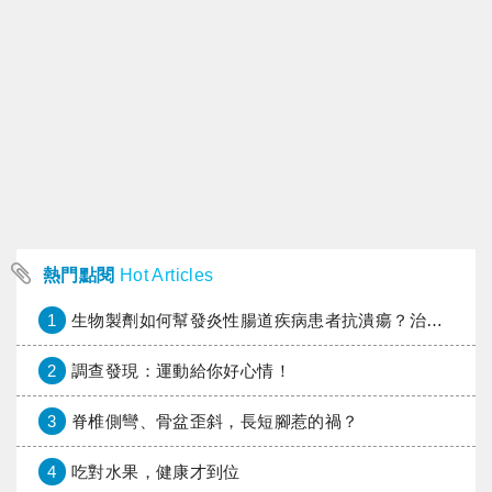
熱門點閱
Hot Articles
1
生物製劑如何幫發炎性腸道疾病患者抗潰瘍？治療進展與健保給付困境一次看
2
調查發現：運動給你好心情！
3
脊椎側彎、骨盆歪斜，長短腳惹的禍？
4
吃對水果，健康才到位