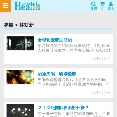
搜尋
0
登入
專欄
> 林耕新
全球化憂鬱症防治
小時聽長輩介紹高雄火車站時，都說日本
人很會計算成本，並早在日據時代就規劃
好未來50年的人潮、流量，不需一再修
2018-01-04
改。而在設計心理衛生政策未來執行方向
時，也需有如此遠大的眼光。雖然我們也
不怕犯錯、不怕修改，但大方向一旦走
偏，造成的社會成本是很可觀的。今年在
治癒失眠，吻別憂鬱
香港參加SEBoD（亞洲減輕憂鬱症社會
失眠與憂鬱都是現代社會常見的文明病，
經濟負擔研討會）時，看到世界衛生組織
同時也都是十分消耗社會成本的疾病。不
在憂鬱症研究上已進入全球化，且即將發
只是醫療上的花費，其直接、間接所花費
表研究成果，在亞洲，幾乎所有國家都面
2017-06-27
的社會成本
臨憂鬱症患者及其社經負擔急速增加的情
形，由於各國文化及政策策劃人不同，便
有各自的憂鬱症防治策略。
２１世紀醫師要面對什麼？
前一陣子電視上最熱門的新聞就是：台北