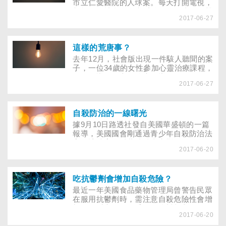
市立仁愛醫院的人球案。每天打開電視，
都能聽到社會各界疾呼醫界需要省思的聲
2017-06-27
音。衛生署也好、健保局也罷，權責單位
無一倖免。民眾對於人球案的熱烈關切，
有如日劇白色巨塔的劇情內容，愈是神
秘、高不可攀，愈是吸引觀眾注意。當
這樣的荒唐事？
然，落井下石並不應該，看熱鬧外之餘，
去年12月，社會版出現一件駭人聽聞的案
醫師也到了該學習角色轉換的時候，除需
子，一位34歲的女性參加心靈治療課程，
要具有醫術、醫德外，危機處理的能力更
進而結識擔任心靈治療引導師的外籍男
是需要加強。
2017-06-27
士。民國91年間，該女性因無法擺脫長期
以來，害怕異性碰觸的心理障礙，於是求
助此治療師，當時治療師提出，脫光衣服
後由異性碰觸全身，藉此讓恐懼徹底消失
自殺防治的一線曙光
的心靈治療方式。
據9月10日路透社發自美國華盛頓的一篇
報導，美國國會剛通過青少年自殺防治法
案。該法案是以葛瑞特史密斯為名，他因
2017-06-20
罹患雙極性情感性精神病（躁鬱症），於
去年22歲生日的前一天自殺身亡。
吃抗鬱劑會增加自殺危險？
最近一年美國食品藥物管理局曾警告民眾
在服用抗鬱劑時，需注意自殺危險性會增
加。乍看之下，似乎服用抗鬱劑與自殺行
2017-06-20
為畫上了等號，其實不然。