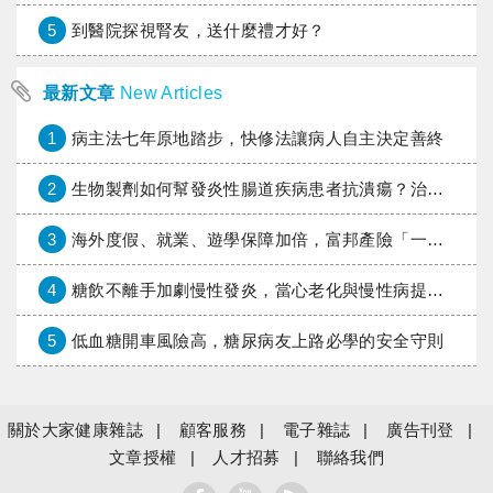
5
到醫院探視腎友，送什麼禮才好？
最新文章
New Articles
1
病主法七年原地踏步，快修法讓病人自主決定善終
2
生物製劑如何幫發炎性腸道疾病患者抗潰瘍？治療進展與健保給付困境一次看
3
海外度假、就業、遊學保障加倍，富邦產險「一期逐夢」專案加碼遠距醫療與緊急救援
4
糖飲不離手加劇慢性發炎，當心老化與慢性病提早報到
5
低血糖開車風險高，糖尿病友上路必學的安全守則
關於大家健康雜誌
顧客服務
電子雜誌
廣告刊登
文章授權
人才招募
聯絡我們