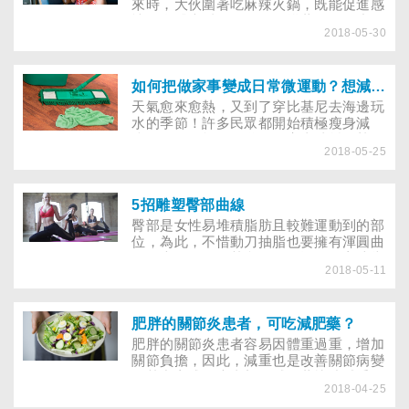
有人會建議：那就不要吃太多，做一些運
來時，大伙圍著吃麻辣火鍋，既能促進感
動，肚子就會消失了嘛！事情真有這麼簡
情，身體也暖了。可是，摸著微凸的小
單嗎？
2018-05-30
腹，她忍不住苦惱要變胖了。突然想到有
個廣告，打著喝醋能去油解膩、促進新陳
代謝，還能減肥。想到這，她隨即轉進巷
口的超商，從冷藏庫拿了一瓶水果醋，但
如何把做家事變成日常微運動？想減肥，可以這樣做！
仔細端詳它的成分，雨潔不禁懷疑，喝醋
天氣愈來愈熱，又到了穿比基尼去海邊玩
真的可以減肥？
水的季節！許多民眾都開始積極瘦身減
脂，但你可能不知道，做家事消耗的熱量
2018-05-25
可不輸給真正的運動！舉例來說，拖地60
分鐘消耗的熱量約等於跑步30分鐘，養狗
的飼主如果在每天的遛狗行程中，增加飛
盤或丟接球活動60分鐘，更可累積等同打
5招雕塑臀部曲線
籃球30分鐘，夏天想消耗卡路里，不妨從
臀部是女性易堆積脂肪且較難運動到的部
日常微運動開始吧！
位，為此，不惜動刀抽脂也要擁有渾圓曲
線的大有人在，其實，只要運動的方法掌
2018-05-11
握對了，你也可以輕鬆雕塑自己想要的臀
部曲線。 捷運車站、公車上......，隨處可
見顯目的廣告招牌中，一位翹臀美女大方
地展示這渾圓動人的臀部曲線，賣的雖然
肥胖的關節炎患者，可吃減肥藥？
是牛仔服飾、內衣褲，但強調的卻是引領
肥胖的關節炎患者容易因體重過重，增加
女性熱烈追逐的臀部曲線。一個月前，國
關節負擔，因此，減重也是改善關節病變
內 知名女星更在整型後接受媒體採訪，
的其中方式。患者想吃減肥藥快速減重，
暢談自己追求動人臀部曲線而抽脂的過
2018-04-25
但可以吃減肥藥嗎？會產生什麼副作用？
程，受到社會大眾廣泛的關注與討論。