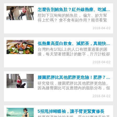
肥胖的關節炎患者的危險因子，體重過重
容易增加關節負擔；因此，減輕體重為主
要治療策略之一，可明顯改善關節病變。
怎麼告別鮪魚肚？紅外線熱療、吃減肥藥可增加脂肪代謝嗎？
不過，除了利用飲食控制與運動減重，患
想卸下沉甸甸的鮪魚肚， 偏方、妙方幫
關節炎的超重者能否使用減肥藥？
得上忙嗎？ 會不會有副作用？能否看緊
荷包又享「瘦」一身？ 脂肪真是令人又
2018-04-02
愛又恨，愛的是它能讓食物的口感變好，
叫人難以抗拒，其次，它可以保護內臟。
人體平時自然會儲備脂肪，以便饑荒、意
外、寒冷、生病，甚至無法進食時，可以
低熱量高蛋白飲食、減肥茶，真能快速瘦身不復胖嗎？
將脂肪轉化為熱量來保命。但相對來說，
台灣約有1/3以上的人口有體重過重的困
當人體堆積過多脂肪時，卻會給健康帶來
擾，每天望著體重計的數字，斤斤計較卻
負荷。
斤斤少不了，體重控制成了「全民運
2018-04-02
動」，因此減重的方法也就層出不窮。除
了藥物、推脂美容膏、減肥相關用品外，
光是飲食的減肥方法就已琳琅滿目、千奇
百怪。以下我們來看看飲食減肥法有哪
腰圍肥胖比其他肥胖更危險！肥胖７大健康危機不可不知
些？葫蘆裡裝的是什麼？
研究發現，腰圍肥胖比其他肥胖更危險。
因為腰臀圍比可反應體內的脂肪分布，假
如腰圍或腰臀圍比較大者，罹患糖尿病、
2018-04-02
高血壓、心血管疾病等慢性病的機會較腰
圍或腰臀圍比正常者明顯升高。肥胖除了
影響外表，也會導致糖尿病、高血壓、高
血脂、冠狀動脈心臟病、膽囊炎、脂肪
5招甩掉蝴蝶袖，讓手臂更緊實修長
肝、大腸癌7大慢性病，不可坐視不管。