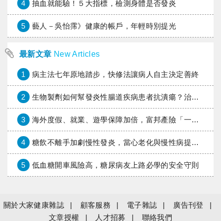
4
抽血就能驗！５大指標，檢測身體是否發炎
5
藝人－吳怡霈》健康的帳戶，年輕時別提光
最新文章
New Articles
1
病主法七年原地踏步，快修法讓病人自主決定善終
2
生物製劑如何幫發炎性腸道疾病患者抗潰瘍？治療進展與健保給付困境一次看
3
海外度假、就業、遊學保障加倍，富邦產險「一期逐夢」專案加碼遠距醫療與緊急救援
4
糖飲不離手加劇慢性發炎，當心老化與慢性病提早報到
5
低血糖開車風險高，糖尿病友上路必學的安全守則
關於大家健康雜誌
顧客服務
電子雜誌
廣告刊登
文章授權
人才招募
聯絡我們