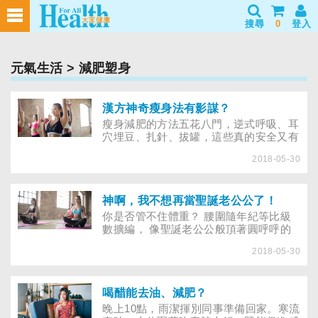
搜尋
0
登入
元氣生活
> 減肥塑身
漢方神奇瘦身法有影謀？
瘦身減肥的方法五花八門，逆式呼吸、耳
穴埋豆、扎針、拔罐，這些真的安全又有
效嗎？
2018-05-30
神啊，我不想再當聖誕老公公了！
你是否管不住體重？ 腰圍隨年紀等比級
數擴編， 像聖誕老公公般頂著圓呼呼的
肚子？ 當心壞習慣，養大鮪魚肚。 你想
2018-05-30
不想當聖誕老公公？那個帶給所有人希
望，神奇背包裡有取之不盡秘密寶藏的大
肚子老人？噢，相信每個人就算樂善好
施，恐怕也不想擁有聖誕老公公的虎臂熊
喝醋能去油、減肥？
腰和大肚子。如何讓大肚腩不上身？一定
晚上10點，雨潔揮別同事準備回家。寒流