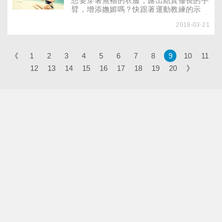
想要穿著無袖的衣服，露出結實修長的手
臂，增添嫵媚嗎？快跟著運動教練的示
範，掌握讓手臂肌肉緊實的運動訣竅，就
2018-03-21
可甩掉蝴蝶袖，自信地換上無袖的新裝，
展露結實曼妙的美臂線條。
《
1
2
3
4
5
6
7
8
9
10
11
12
13
14
15
16
17
18
19
20
》