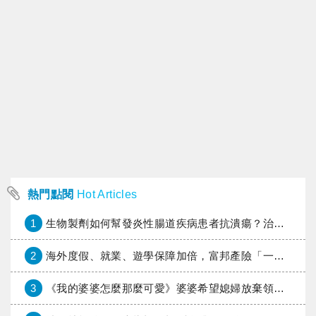
熱門點閱
Hot Articles
1
生物製劑如何幫發炎性腸道疾病患者抗潰瘍？治療進展與健保給付困境一次看
2
海外度假、就業、遊學保障加倍，富邦產險「一期逐夢」專案加碼遠距醫療與緊急救援
3
《我的婆婆怎麼那麼可愛》婆婆希望媳婦放棄領取已故兒子身故理賠金，可以這樣做嗎？