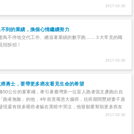
2017-03-30
追不到的業績，換個心情繼續努力
老鳥不停地交代工作、總追著業績的數字跑……３大常見的職
見招拆招！
2017-03-30
抗癌勇士，要帶更多癌友看見生命的希望
條50公分的童軍繩，牽引著臺灣第一位盲人跑者張文彥跑出自
「跑者無敵」的他，4年前竟罹患大腸癌，抗癌期間歷經妻子過
發現還有很多罹癌者躲在黑暗中哭泣，他發願要幫助更多癌友
戰勝病魔……
2017-03-30