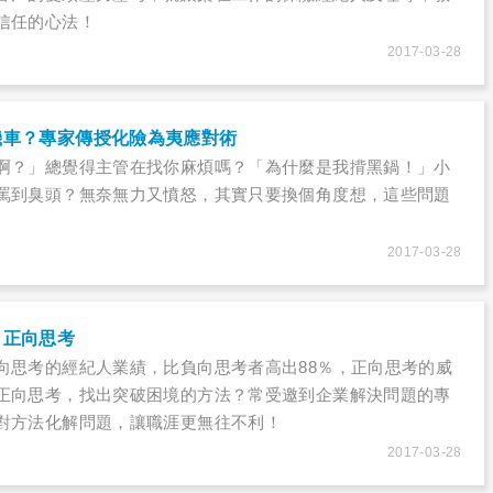
信任的心法！
2017-03-28
機車？專家傳授化險為夷應對術
啊？」總覺得主管在找你麻煩嗎？「為什麼是我揹黑鍋！」小
罵到臭頭？無奈無力又憤怒，其實只要換個角度想，這些問題
2017-03-28
，正向思考
向思考的經紀人業績，比負向思考者高出88％，正向思考的威
正向思考，找出突破困境的方法？常受邀到企業解決問題的專
對方法化解問題，讓職涯更無往不利！
2017-03-28