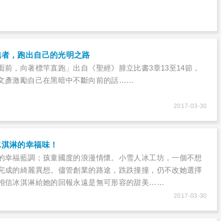
跑者，跑出自己的光明之路
面前，向著標竿直跑」出自《聖經》腓立比書3章13至14節，
文彥激勵自己在黑暗中不斷向前的話……
2017-03-30
冰淇淋的幸福味！
界的幸福藍調；孩童國度的浪漫情懷。小雪人冰工坊，一個不想
完成的綺麗異想。儘管創業的路途，跌跌撞撞，仍不改她選擇
相信冰淇淋給她的回報永遠是無可形容的甜美……
2017-03-30