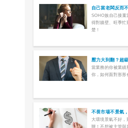
自己當老闆反而不
SOHO族自己接
得對牆壁、旺季忙
楚！
壓力大到翻？超
當業務的你被業績
你，如何面對形形
不畏市場不景氣
大環境景氣不好，
辦！不想被主管與