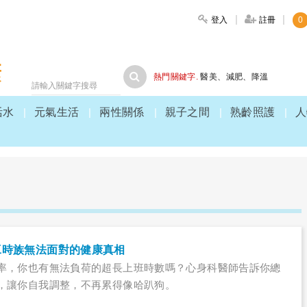
登入
註冊
0
大家健康
熱門關鍵字.
醫美
、
減肥
、
降溫
活水
元氣生活
兩性關係
親子之間
熟齡照護
人
工時族無法面對的健康真相
率，你也有無法負荷的超長上班時數嗎？心身科醫師告訴你總
，讓你自我調整，不再累得像哈趴狗。