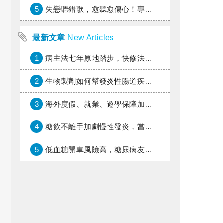
5
失戀聽錯歌，愈聽愈傷心！專家教你挑對療傷情歌
最新文章
New Articles
1
病主法七年原地踏步，快修法讓病人自主決定善終
2
生物製劑如何幫發炎性腸道疾病患者抗潰瘍？治療進展與健保給付困境一次看
3
海外度假、就業、遊學保障加倍，富邦產險「一期逐夢」專案加碼遠距醫療與緊急救援
4
糖飲不離手加劇慢性發炎，當心老化與慢性病提早報到
5
低血糖開車風險高，糖尿病友上路必學的安全守則