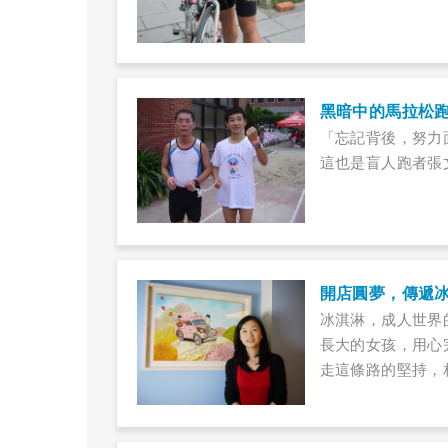
黑暗中的馬拉松
「忘記背後，努力
這也是盲人跑者張
開店圓夢，傳遞
​冰淇淋，成人世
長大的女孩，用心
走這條路的堅持，