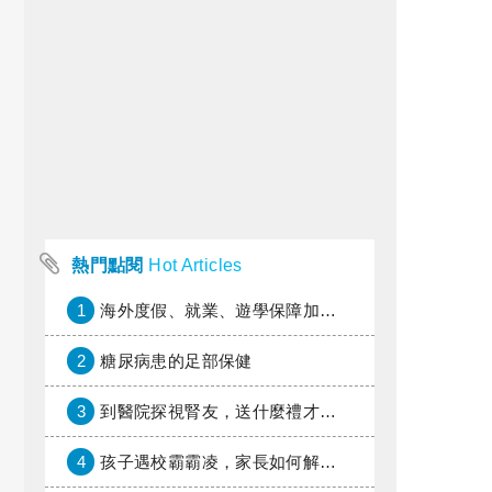
熱門點閱
Hot Articles
1
海外度假、就業、遊學保障加倍，富邦產險「一期逐夢」專案加碼遠距醫療與緊急救援
2
糖尿病患的足部保健
3
到醫院探視腎友，送什麼禮才好？
4
孩子遇校霸霸凌，家長如何解圍？