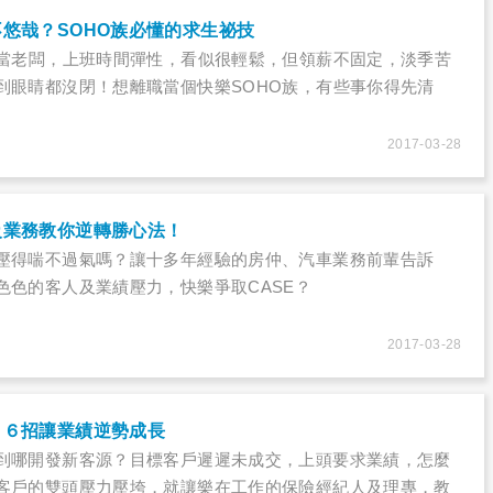
悠哉？SOHO族必懂的求生祕技
案當老闆，上班時間彈性，看似很輕鬆，但領薪不固定，淡季苦
到眼睛都沒閉！想離職當個快樂SOHO族，有些事你得先清
2017-03-28
級業務教你逆轉勝心法！
壓得喘不過氣嗎？讓十多年經驗的房仲、汽車業務前輩告訴
色色的客人及業績壓力，快樂爭取CASE？
2017-03-28
，６招讓業績逆勢成長
到哪開發新客源？目標客戶遲遲未成交，上頭要求業績，怎麼
客戶的雙頭壓力壓垮，就讓樂在工作的保險經紀人及理專，教