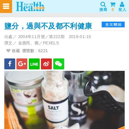
搜尋
0
登入
鹽分，過與不及都不利健康
出處／
2004年11月號／第222期
2018-01-15
撰文／
金惠民、圖／PEXELS
收藏
瀏覽數 : 6221