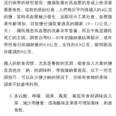
流行病學的研究發現：鹽攝取量在高血壓的形成上扮演著
重要角色。從前的原始社會，人們每日平均僅攝入約4公克
的鹽，當時高血壓極少發生，反觀現今工業社會，血壓隨
著年齡增加。目前鹽分攝取量過高的國家（9～12公克／
天），國民罹患高血壓的現象非常普遍，而且中風是國民
死亡的主因。調查台灣82～85年的攝納量結果顯示，成年
男性每日的攝鈉量約9.6公克，女性約8.9公克，都明顯高
於建議的6公克。
國人的飲食習慣，尤其是餐館的烹調，都會加入大量的鹽
及其他含「鈉」的調味料，導致攝鈉量過高。以下一些烹
調技巧，可以在少鹽少鈉的情況下，仍保有食物的美味，
讀者不妨參考利用。
多以醋、檸檬、蘋果、鳳梨、蕃茄等食材調味或入
菜，減少用鹽量；因為酸味及果香可增加風味，刺激
食慾。