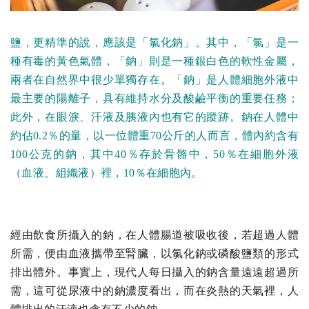
鹽，更精準的說，應該是「氯化鈉」。其中，「氯」是一
種有毒的黃色氣體，「鈉」則是一種銀白色的軟性金屬，
兩者在自然界中很少單獨存在。「鈉」是人體細胞外液中
最主要的陽離子，具有維持水分及酸鹼平衡的重要任務；
此外，在眼淚、汗液及胰液內也有它的蹤跡。鈉在人體中
約佔0.2％的量，以一位體重70公斤的人而言，體內約含有
100公克的鈉，其中40％存於骨骼中，50％在細胞外液
（血液、組織液）裡，10％在細胞內。
經由飲食所攝入的鈉，在人體腸道被吸收後，若超過人體
所需，便由血液攜帶至腎臟，以氯化鈉或磷酸鹽類的形式
排出體外。事實上，現代人每日攝入的鈉含量遠遠超過所
需，這可從尿液中的鈉濃度看出，而在炎熱的天氣裡，人