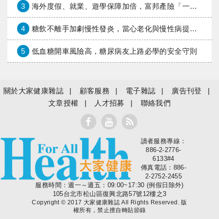
3
海外度假、就業、遊學保障加倍，富邦產險「一期逐夢」專案加碼遠距醫療與緊急救援
4
糖飲不離手加劇慢性發炎，當心老化與慢性病提早報到
5
低血糖開車風險高，糖尿病友上路必學的安全守則
關於大家健康雜誌
顧客服務
電子雜誌
廣告刊登
文章授權
人才招募
聯絡我們
讀者服務專線：
大家健康
886-2-2776-
6133#4
傳真電話：886-
2-2752-2455
服務時間：週一～週五：09:00~17:30 (例假日除外)
105台北市松山區復興北路57號12樓之3
Copyright © 2017 大家健康雜誌 All Rights Reserved. 版
權所有，禁止擅自轉貼節錄