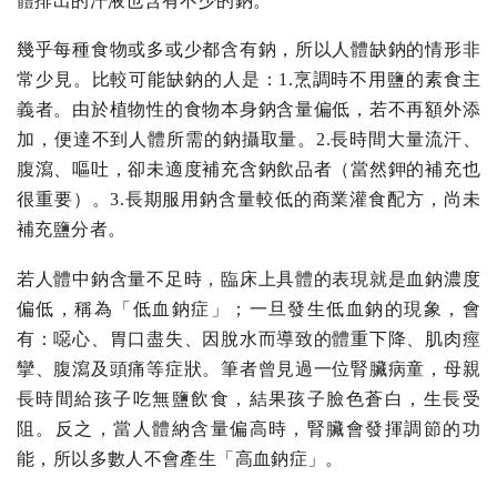
體排出的汗液也含有不少的鈉。
幾乎每種食物或多或少都含有鈉，所以人體缺鈉的情形非
常少見。比較可能缺鈉的人是：1.烹調時不用鹽的素食主
義者。由於植物性的食物本身鈉含量偏低，若不再額外添
加，便達不到人體所需的鈉攝取量。2.長時間大量流汗、
腹瀉、嘔吐，卻未適度補充含鈉飲品者（當然鉀的補充也
很重要）。3.長期服用鈉含量較低的商業灌食配方，尚未
補充鹽分者。
若人體中鈉含量不足時，臨床上具體的表現就是血鈉濃度
偏低，稱為「低血鈉症」；一旦發生低血鈉的現象，會
有：噁心、胃口盡失、因脫水而導致的體重下降、肌肉痙
攣、腹瀉及頭痛等症狀。筆者曾見過一位腎臟病童，母親
長時間給孩子吃無鹽飲食，結果孩子臉色蒼白，生長受
阻。反之，當人體納含量偏高時，腎臟會發揮調節的功
能，所以多數人不會產生「高血鈉症」。