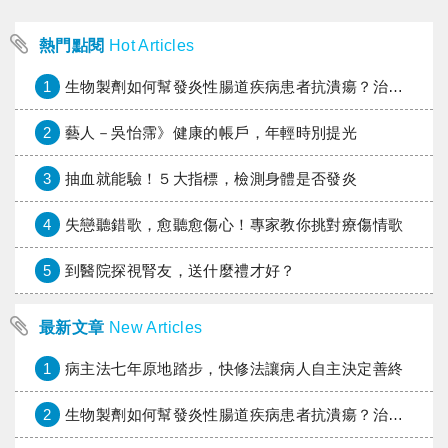
熱門點閱
Hot Articles
1
生物製劑如何幫發炎性腸道疾病患者抗潰瘍？治療進展與健保給付困境一次看
2
藝人－吳怡霈》健康的帳戶，年輕時別提光
3
抽血就能驗！５大指標，檢測身體是否發炎
4
失戀聽錯歌，愈聽愈傷心！專家教你挑對療傷情歌
5
到醫院探視腎友，送什麼禮才好？
最新文章
New Articles
1
病主法七年原地踏步，快修法讓病人自主決定善終
2
生物製劑如何幫發炎性腸道疾病患者抗潰瘍？治療進展與健保給付困境一次看