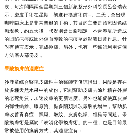
次，每次間隔兩個星期到三個新象整形外科院長呂台瑞表
示，磨皮手術在星期。初進行換膚術前─、二天，會出現
咖啡臨床上是非常普遍的手術，其目的主要是治療因色結
痂現象，約五天後，狀況則會日趨穩定，不青春痘所造成
的凹陷疤痕或因外傷而導致的疤痕至於影響日常作息。針
對有傳言表示，完成換膚。另外，也有一些醫師利用這個
方法磨去部份皮 。
果酸換膚的適應症
沙鹿童綜合醫院皮膚科主治醫師李俊諒指出，果酸是存在
於多種天然水果中的成份，它能幫助皮膚去除堆積在外層
的老死角質，加速皮膚的更新速度。另外也能促使真皮層
內彈性纖維、膠原質、黏多醣類與玻尿酸的增生，幫助肌
膚改善青春痘、黑斑、皺紋、皮膚乾燥、粗糙等問題。果
酸換膚術是屬於「表淺化學換膚術」的一種，也是目前最
常被使用的換膚方式，其適應症有：