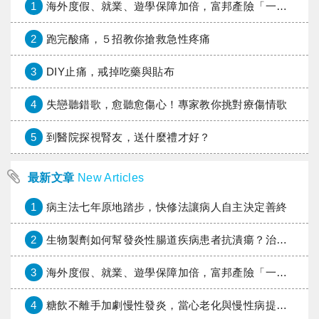
1
海外度假、就業、遊學保障加倍，富邦產險「一期逐夢」專案加碼遠距醫療與緊急救援
2
跑完酸痛，５招教你搶救急性疼痛
3
DIY止痛，戒掉吃藥與貼布
4
失戀聽錯歌，愈聽愈傷心！專家教你挑對療傷情歌
5
到醫院探視腎友，送什麼禮才好？
最新文章
New Articles
1
病主法七年原地踏步，快修法讓病人自主決定善終
2
生物製劑如何幫發炎性腸道疾病患者抗潰瘍？治療進展與健保給付困境一次看
3
海外度假、就業、遊學保障加倍，富邦產險「一期逐夢」專案加碼遠距醫療與緊急救援
4
糖飲不離手加劇慢性發炎，當心老化與慢性病提早報到