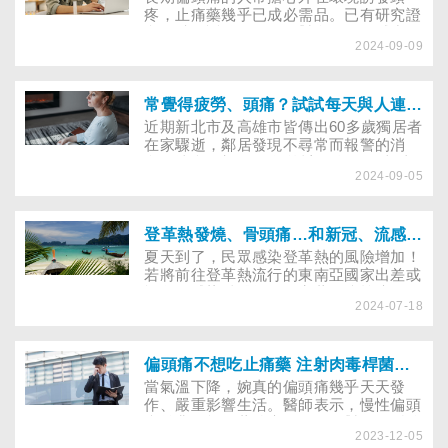
疼，止痛藥幾乎已成必需品。已有研究證
實，避開誘發因子及吃對食物，可減少頭
2024-09-09
痛發生頻率與降低頭痛程度。8招試著執
行，幫自己擺脫頭痛！
常覺得疲勞、頭痛？試試每天與人連繫互動來改善孤獨感！
近期新北市及高雄市皆傳出60多歲獨居者
在家驟逝，鄰居發現不尋常而報警的消
息。據內政部2023年統計，全國65歲以
2024-09-05
上長者獨居之住宅戶數達52.9萬宅，十年
間漲幅近九成，連帶引發令人擔憂的社會
問題「孤獨死」……
登革熱發燒、骨頭痛…和新冠、流感症狀怎麼區別？
夏天到了，民眾感染登革熱的風險增加！
若將前往登革熱流行的東南亞國家出差或
旅遊，感染科醫師提供穿著、防蚊液使用
2024-07-18
及其他防護建議。民眾回國後也需進行自
我健康監測，出現5大不適症狀，務必就
醫治療。
偏頭痛不想吃止痛藥 注射肉毒桿菌、CGRP抗體有解？
當氣溫下降，婉真的偏頭痛幾乎天天發
作、嚴重影響生活。醫師表示，慢性偏頭
痛並非只能吃藥治療，健保針對頑固型偏
2023-12-05
頭痛有條件給付「肉毒桿菌素與CGRP單