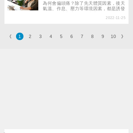
為何會偏頭痛？除了先天體質因素，後天
氣溫、作息、壓力等環境因素，都是誘發
因子。臨床觀察發現，東方人因起司、柑
2022-11-25
橘、巧克力等「3C食物」造成偏頭痛的
比例不高，最大誘因反而是「壓力」與
「溫差過大」！快來了解哪5大狀況易讓
偏頭痛失控。
《
1
2
3
4
5
6
7
8
9
10
》