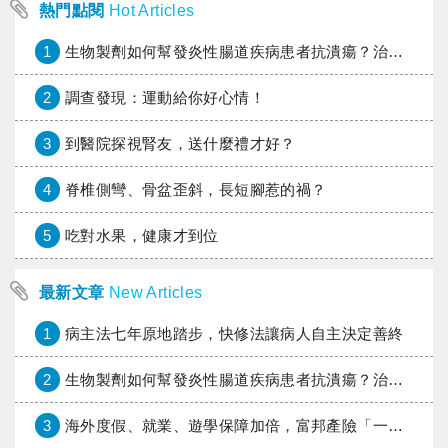
熱門點閱
Hot Articles
1
生物製劑如何幫發炎性腸道疾病患者抗潰瘍？治療進展與健保給付困境一次看
2
調查發現：運動給你好心情！
3
到醫院探視腎友，送什麼禮才好？
4
脊椎側彎、骨盆歪斜，長短腳惹的禍？
5
吃對水果，健康才到位
最新文章
New Articles
1
病主法七年原地踏步，快修法讓病人自主決定善終
2
生物製劑如何幫發炎性腸道疾病患者抗潰瘍？治療進展與健保給付困境一次看
3
海外度假、就業、遊學保障加倍，富邦產險「一期逐夢」專案加碼遠距醫療與緊急救援