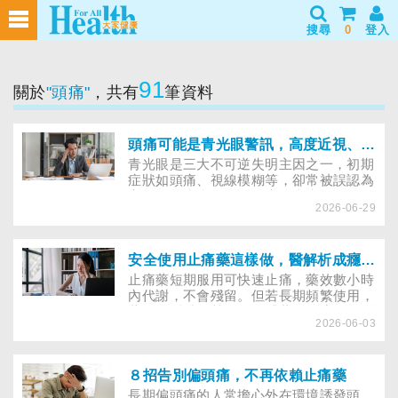
搜尋
0
登入
91
關於
"頭痛"
，共有
筆資料
頭痛可能是青光眼警訊，高度近視、三高族群需留意
青光眼是三大不可逆失明主因之一，初期
症狀如頭痛、視線模糊等，卻常被誤認為
高血壓等疾病而延誤治療。青光眼不分年
2026-06-29
齡皆可能發生，三高、高度遠視與年輕人
都需警覺，早期控制、積極治療，才能守
住寶貴視力。
安全使用止痛藥這樣做，醫解析成癮風險與就醫時機
止痛藥短期服用可快速止痛，藥效數小時
內代謝，不會殘留。但若長期頻繁使用，
藥效恐遞減，甚至引發「藥物過度使用型
2026-06-03
頭痛」。成癮風險與服藥天數有關，若疼
痛反覆或症狀異常，應及早就醫。
８招告別偏頭痛，不再依賴止痛藥
長期偏頭痛的人常擔心外在環境誘發頭