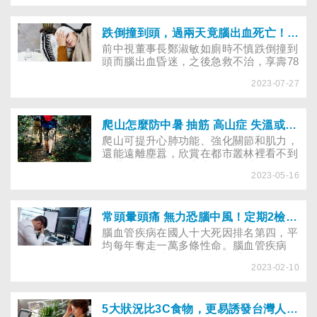
株抗體」，以下簡介其療效、費用、注意
事項，幫你告別偏頭痛。
跌倒撞到頭，過兩天竟腦出血死亡！當下怎麼判斷要不要叫救護車？
前中視董事長鄭淑敏如廁時不慎跌倒撞到
頭而腦出血昏迷，之後急救不治，享壽78
歲。歌仔戲大師陳美雲也是失足跌倒而過
2023-07-27
世。跌倒撞到頭到底有多危險？當下怎麼
判斷要不要就醫？什麼情況下應叫救護
車？(2023/7/27更新報導)
爬山怎麼防中暑 抽筋 高山症 失溫或心肌梗塞？
爬山可提升心肺功能、強化關節和肌力，
還能遠離塵囂，欣賞在都市叢林裡看不到
的世外桃源，但爬山也有許多看不見的健
2023-05-16
康隱憂，究竟該如何預防中暑、抽筋、高
山症、失溫或心肌梗塞？意外發生時，又
該如何自救？
常頭暈頭痛 無力恐腦中風！定期2檢查避免中風或血管性失智
腦血管疾病在國人十大死因排名第四，平
均每年奪走一萬多條性命。腦血管疾病
中，又以「缺血性中風」和「出血性中
2023-02-10
風」比例最高。除了控制三高，定期做2
檢查，可提前了解顱內外血管狀況，給予
合適的治療，減少腦中風的發生。
5大狀況比3C食物，更易誘發台灣人的偏頭痛！