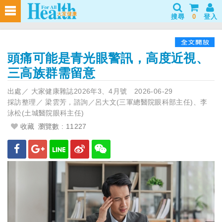
搜尋
0
登入
頭痛可能是青光眼警訊，高度近視、
三高族群需留意
出處／
大家健康雜誌2026年3、4月號
2026-06-29
採訪整理／
梁雲芳，諮詢／呂大文(三軍總醫院眼科部主任)、李
泳松(土城醫院眼科主任)
收藏
瀏覽數 : 11227