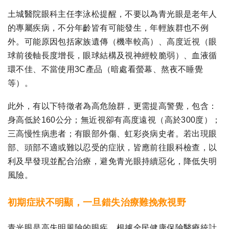
土城醫院眼科主任李泳松提醒，不要以為青光眼是老年人
的專屬疾病，不分年齡皆有可能發生，年輕族群也不例
外。可能原因包括家族遺傳（機率較高）、高度近視（眼
球前後軸長度增長，眼球結構及視神經較脆弱）、血液循
環不佳、不當使用3C產品（暗處看螢幕、熬夜不睡覺
等）。
此外，有以下特徵者為高危險群，更需提高警覺，包含：
身高低於160公分；無近視卻有高度遠視（高於300度）；
三高慢性病患者；有眼部外傷、虹彩炎病史者。若出現眼
部、頭部不適或難以忍受的症狀，皆應前往眼科檢查，以
利及早發現並配合治療，避免青光眼持續惡化，降低失明
風險。
初期症狀不明顯，一旦錯失治療難挽救視野
青光眼是高失明風險的眼疾。根據全民健康保險醫療統計