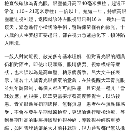
檢查後確診為青光眼。眼壓值升高至40毫米汞柱，超過正
常值（10～21毫米汞柱）一倍以上。短短一年，持續高眼
壓壓迫視神經，返國就診時左眼視野只剩16％，幾如一管
窺天，緊急進行小樑切除手術，暫時保留僅有的餘光。十
八歲的人生夢想正要起飛，卻在視力急遽惡化下，頓時陷
入困境。
一般人對於近視、散光多有基本理解，但對青光眼的認識
仍相對陌生。即使出現頭痛、眼睛疲勞、視線模糊等症
狀，也常誤以為是高血壓、糖尿病所致。呂大文主任表
示，這名十八歲青光眼個案的意義，在於提醒大眾青光眼
並無年齡限制，每個人都有可能罹患，且它是一種具「雪
球效應」的眼疾，民眾更需要培養高度警覺性，以防後
患。青光眼進展初期緩慢、無聲無息，患者往往無異樣感
受，不會在發生早期就醫檢查，更遑論進行積極治療。等
到長期升高的眼壓持續壓迫視神經，導致視神經嚴重萎
縮，如同雪球越滾越大才前往就診，視力通常都已無法挽