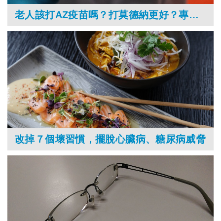
老人該打AZ疫苗嗎？打莫德納更好？專家建議這樣評估
改掉７個壞習慣，擺脫心臟病、糖尿病威脅