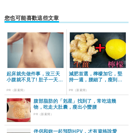
您也可能喜歡這些文章
起床就先做件事，沒三天
減肥首選，檸檬加它，堅
小腹就不見了! 肚子一天天
持一週，腰細了，瘦到你
變小！
懷疑人生
PR（新素簡）
PR（新素簡）
腹部脂肪的「剋星」找到了，常吃這幾
物，吃走大肚囊，瘦出小蠻腰
PR（新素簡）
伴侶和妳一起預防HPV，才有資格說愛