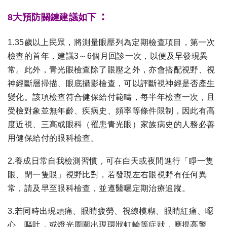
：
8大預防關鍵建議如下
1.35歲以上民眾，將測量眼壓列為定期檢查項目，第一次
檢查的首年，建議3～6個月回診一次，以便及早發現異
常。此外，青光眼檢查除了眼壓之外，亦會搭配視野、視
神經斷層掃描、眼底攝影檢查，可以評斷視神經是否產生
變化。該項檢查符合健保給付範疇，每半年檢查一次，且
受檢對象並無年齡、疾病史、頻率等條件限制，因此有高
度近視、三高或眼科（罹患青光眼）家族病史的人務必善
用健保給付的眼科檢查。
2.養成日常自我檢測習慣，可在白天或夜間進行「睜一隻
眼、閉一隻眼」視野比對，若發現左右眼視野有任何異
常，請及早至眼科檢查，並遵醫囑定期治療追蹤。
3.若同時出現頭痛、眼睛疲勞、視線模糊、眼睛紅痛、噁
心、嘔吐，或燈光周圍出現環狀虹輪等症狀，應提高警