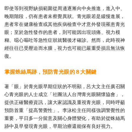
即使等到視野缺損範圍從周邊逐漸向中央推進，進入中、
晚期階段，仍有患者未察覺異狀。青光眼若是緩慢進展，
患者常在健康檢查或其他疾病檢查中才意外發現罹患青光
眼；至於急性發作的患者，則可能因出現頭痛、視力模
糊、噁心嘔吐等急性症狀就醫後才確診。然而，此時視神
經往往已受壓迫而水腫，視力也可能已嚴重受損且無法恢
復。
掌握蛛絲馬跡，預防青光眼的８大關鍵
著「眼」於青光眼早期症狀的不明顯，呂大文主任廣召關
心青光眼的人士成立「社團法人台灣青光眼關懷協會」，
提供正確醫療資訊，讓大家認識及重視青光眼，同時呼籲
預防首重「提高警覺性」。李泳松主任同樣強調警覺性的
重要，平日多一分留意及關心身體變化，有助於從蛛絲馬
跡中及早發現青光眼，早期治療還能保有良好視力。