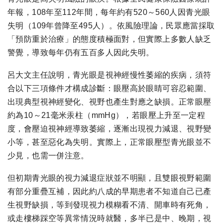
年報，108年至112年間，每年約有520～560人因青光眼
失明（109年曾降至495人）。依風險理論，民眾應當採取
「預防重於治療」的態度積極面對，但實際上多數人缺乏
警覺，導致每年仍有五百多人因此失明。
呂大文主任說明，青光眼是視神經慢性萎縮的疾病，須符
合以下三項條件才構成診斷：眼壓高於眼睛可容忍範圍、
出現典型視神經變化、視野也產生對應之缺損。正常眼壓
約為10～21毫米汞柱（mmHg），若眼壓上升至一定程
度，會壓迫視神經導致萎縮，逐漸出現視力減退、視野變
小等，甚至惡化為失明。實際上，正常眼壓型青光眼並不
少見，也需一併注意。
但初期青光眼的視力減退症狀並不明顯，且雙眼視野範圍
有部分重疊互補，因此約八成的早期患者不知道自己已產
生視野缺損，等到發現視力模糊看不清、開車時有死角，
或走樓梯踩空等異常情況時就醫，多半已是中、晚期，視