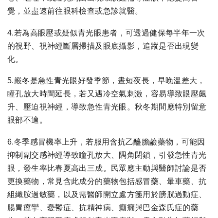
覺，並盡速前往眼科檢查或急診就醫。
4.若為高眼壓或疑似青光眼患者，可透過健保每半年一次
的視野、視神經斷層掃描及眼底攝影，追蹤是否出現變
化。
5.嚴冬是急性青光眼好發季節，晝短夜長，早晚溫差大，
瞳孔放大時間延長，若又遇冷空氣刺激，容易導致眼壓飆
升、壓迫視神經，導致急性青光眼。秋冬期間應特別留意
眼部不適。
6.冬季感冒機率上升，若服用含抗乙醯膽鹼藥物，可能因
抑制副交感神經導致瞳孔放大、隅角閉鎖，引發急性青光
眼，發生率比春夏高出三成。民眾應主動與醫師討論是否
更換藥物，常見含此成分的藥物包括感冒藥、暈車藥、抗
組織胺過敏藥，以及需醫師開立處方箋用於膀胱過動症、
腸胃痙攣、憂鬱症、抗精神病、癲癇與巴金森氏症的藥