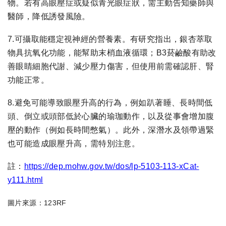
物。若有高眼壓症或疑似青光眼症狀，需主動告知藥師與
醫師，降低誘發風險。
7.可攝取能穩定視神經的營養素。有研究指出，銀杏萃取
物具抗氧化功能，能幫助末梢血液循環；B3菸鹼酸有助改
善眼睛細胞代謝、減少壓力傷害，但使用前需確認肝、腎
功能正常。
8.避免可能導致眼壓升高的行為，例如趴著睡、長時間低
頭、倒立或頭部低於心臟的瑜珈動作，以及從事會增加腹
壓的動作（例如長時間憋氣）。此外，深潛水及領帶過緊
也可能造成眼壓升高，需特別注意。
註：
https://dep.mohw.gov.tw/dos/lp-5103-113-xCat-
y111.html
圖片來源：123RF