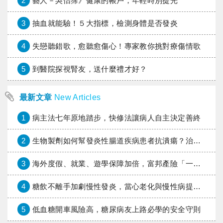
2
藝人－吳怡霈》健康的帳戶，年輕時別提光
3
抽血就能驗！５大指標，檢測身體是否發炎
4
失戀聽錯歌，愈聽愈傷心！專家教你挑對療傷情歌
5
到醫院探視腎友，送什麼禮才好？
最新文章
New Articles
1
病主法七年原地踏步，快修法讓病人自主決定善終
2
生物製劑如何幫發炎性腸道疾病患者抗潰瘍？治療進展與健保給付困境一次看
3
海外度假、就業、遊學保障加倍，富邦產險「一期逐夢」專案加碼遠距醫療與緊急救援
4
糖飲不離手加劇慢性發炎，當心老化與慢性病提早報到
5
低血糖開車風險高，糖尿病友上路必學的安全守則