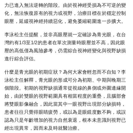
力已進入無法逆轉的階段。由於視神經受損為不可逆的變
化，無法恢復原有的視力或視野，治療目標在於穩定控制
眼壓，延緩視神經持續惡化，避免萎縮範圍進一步擴大。
李泳松主任提醒，並非高眼壓就一定確診為青光眼，在台
灣約有1/3至1/2的患者在單次測量時眼壓並不高，因此眼
壓的高低僅為風險參考，仍需綜合視神經變化與視野缺損
進行綜合評估。
什麼是青光眼的初期症狀？為何大家會輕忽而不自知？李
泳松主任解釋，青光眼的形成可分為初期、中期與晚期三
個階段。初期的視野缺損通常從視線的鼻側或外圍邊緣開
始，由於雙眼的視野範圍具有相當程度的重疊，且腦部會
將雙眼影像融合，因此當其中一眼視野出現部分缺損時，
患者往往只覺得眼睛疲勞，或以為是眼鏡度數不夠，或誤
認為只是年齡增加的視力自然衰退，根本未意識到視野已
經出現異常，因而未及時就醫治療。