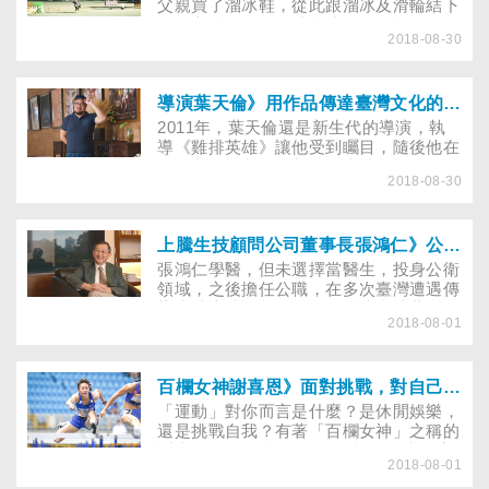
父親買了溜冰鞋，從此跟溜冰及滑輪結下
不解之緣。至今已練溜冰及滑輪超過17
2018-08-30
年，是速樁界的優秀選手。媒體常形容她
外型與實力兼具，但大家不知道的是，在
高三那年，她曾一人照顧同時生病住院的
爺爺、奶奶和爸爸，壓力大到崩潰痛哭，
導演葉天倫》用作品傳達臺灣文化的價值
也讓她被迫早熟。如今事過境遷，回首那
2011年，葉天倫還是新生代的導演，執
段往事，王佳葳說：「最高興的是，現在
導《雞排英雄》讓他受到矚目，隨後他在
自己可以賺錢分擔家計，不必讓爸爸一人
電影與電視劇每年都有代表性的作品，包
扛。」
2018-08-30
括《愛。回來》、《含笑食堂》及《紫色
大稻埕》等優秀電視劇，都有不錯的口
碑，現已是中生代導演的他，2018年9月
新的作品《雙城故事》，又有突破性的發
上騰生技顧問公司董事長張鴻仁》公衛救人，生技助人！
展，成為臺灣少數躍上Netflix國際平臺
張鴻仁學醫，但未選擇當醫生，投身公衛
（全球最大OTT網路電視平臺）的戲劇作
領域，之後擔任公職，在多次臺灣遭遇傳
品，全球194個國家的觀眾都可以看到這
染病威脅時，都在第一線防止疫情蔓延。
個來自臺灣的故事。
2018-08-01
衛生署副署長退休後，開始在生醫界服
務，現在是臺灣生技產業最著名的「業
師」。他以豐富的產官學經驗，屢屢為生
技產業建言，希望臺灣生技產業更好，幫
百欄女神謝喜恩》面對挑戰，對自己的選擇負責！
助更多有醫療需要的人……
「運動」對你而言是什麼？是休閒娛樂，
還是挑戰自我？有著「百欄女神」之稱的
謝喜恩，在國內100公尺跨欄項目表現亮
2018-08-01
眼，曾代表我國參加世大運，今年8月又