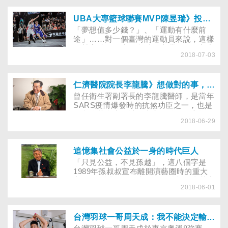
將進軍雅加達亞運。她說，練體育的苦，
外人難以理解，一同訓練的妹妹謝靜玟也
說，當身體受傷，處在低潮期，好像整個
UBA大專籃球聯賽MVP陳昱瑞》投入夢想，才能真正成長
人生都看不到希望。但她們都很清楚：
「夢想值多少錢？」、「運動有什麼前
「要對自己的選擇負責！」自己選的，就
途」……對一個臺灣的運動員來說，這樣
要堅持下去！
的聲音並不陌生；所以在臺灣，如果心中
2018-07-03
住著運動的靈魂，就必須比正常人更堅
毅，才能排除萬難、實現自我！
仁濟醫院院長李龍騰》想做對的事，就要堅持！
曾任衛生署副署長的李龍騰醫師，是當年
SARS疫情爆發時的抗煞功臣之一，也是
國內公共衛生領域的專家。他歷任官場數
2018-06-29
職，對於醫療專業始終有一份榮譽感與使
命感，寧願看診時間增加，也不願誤診一
人；當面臨官場文化與醫療專業衝突的時
候，他認為專業遠比烏紗帽重要……
追憶集社會公益於一身的時代巨人
「只見公益，不見孫越」，這八個字是
1989年孫叔叔宣布離開演藝圈時的重大
宣示，將近30年過去了，他積極從事菸害
2018-06-01
宣導、捐血救人、推廣反毒、聯合勸募、
臨終關懷、探訪受刑人……，獻身於各項
愛心公益活動，如同是社會公益的化身。
雖然他在5月初病逝返回天家，與好友陶
台灣羽球一哥周天成：我不能決定輸贏，但可以決定態度
大偉一起唱「嘠嘠鳴啦啦」了，但他那低