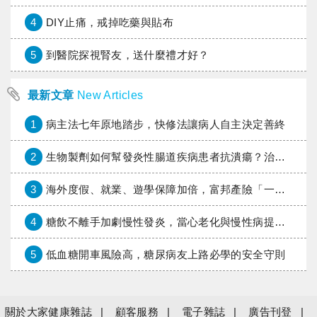
4
DIY止痛，戒掉吃藥與貼布
5
到醫院探視腎友，送什麼禮才好？
最新文章
New Articles
1
病主法七年原地踏步，快修法讓病人自主決定善終
2
生物製劑如何幫發炎性腸道疾病患者抗潰瘍？治療進展與健保給付困境一次看
3
海外度假、就業、遊學保障加倍，富邦產險「一期逐夢」專案加碼遠距醫療與緊急救援
4
糖飲不離手加劇慢性發炎，當心老化與慢性病提早報到
5
低血糖開車風險高，糖尿病友上路必學的安全守則
關於大家健康雜誌
顧客服務
電子雜誌
廣告刊登