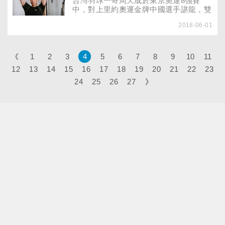
台灣羽球一哥周天成於東京奧運8強賽
沈厚實的嗓音，伴隨開朗的笑聲，將永遠
中，對上里約奧運金牌中國選手諶龍，雙
留在每個人心底深處。
方激戰三局，最後雖無緣晉級，不過成績
2018-06-01
仍然追平個人的最佳紀錄，成為台灣首位
連續兩屆都進奧運羽球男單8強的世界好
手！當比賽時得分處於落後狀態，選手的
士氣容易受到影響，該如何不亂陣腳、一
《
1
2
3
4
5
6
7
8
9
10
11
分分奪取分數，是比賽獲勝的關鍵。好勝
12
13
14
15
16
17
18
19
20
21
22
23
的羽球國手周天成，曾經歷十連敗低潮，
如今已調整好心態，對勝負更坦然，期許
24
25
26
27
》
自己每次比賽都能「更好」……