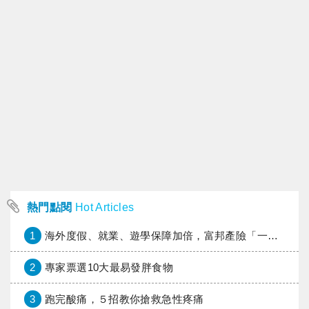
熱門點閱
Hot Articles
1
海外度假、就業、遊學保障加倍，富邦產險「一期逐夢」專案加碼遠距醫療與緊急救援
2
專家票選10大最易發胖食物
3
跑完酸痛，５招教你搶救急性疼痛