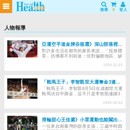
搜尋
0
登入
人物報導
亞運空手道金牌谷筱霜》深山部落裡的女孩，靠空手道翻轉人生
對許多生活在都市的家長來說，「投身體
育」彷彿看不到前途；但對偏鄉地區、缺
乏資源的孩子來說，卻是條乘載著希望的
2018-11-01
大道。對空手道亞運金牌得主谷筱霜來
說，成功不是她一個人的努力，而是許多
貴人營造出來的善意環境，讓她能擺脫現
實困境。只要有人願意在困厄的環境裡灌
「鞍馬王子」李智凱世大運奪金3連霸！完美落地前，翻滾出20多年來的堅持
注善良，就能傳遞希望，讓對未來茫然的
「鞍馬王子」李智凱8月5日在成都世大運
孩子回歸正途、努力的茁壯……
鞍馬項目中摘金，這不只是李智凱連續3
屆在世大運奪金牌，也是世大運史上首名
2018-10-02
在男子鞍馬完成3連霸！他說：「我不是
天才，只是比別人堅持的更久一點。」希
望透過自己從6歲堅持到現在的歷程，告
訴大家，不管遇到任何困難與挫折，都不
滑輪甜心王佳葳》小眾運動也能闖出一片天！
輕易說放棄。（2023.8.8更新）
一位來自南臺灣的甜美女孩，三歲半時因