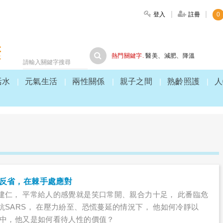
登入
註冊
0
大家健康
熱門關鍵字.
醫美
、
減肥
、
降溫
活水
元氣生活
兩性關係
親子之間
熟齡照護
人
時反省，在棘手處應對
建仁， 平常給人的感覺就是笑口常開、親合力十足， 此番臨危
抗SARS， 在壓力紛至、恐慌蔓延的情況下， 他如何冷靜以
從中，他又是如何看待人性的價值？