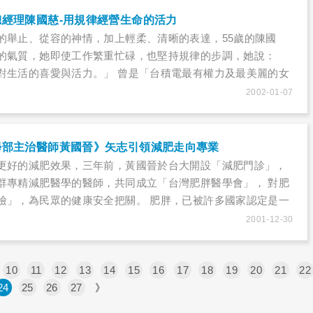
現任中華民國皮膚科醫學會理事長紀秀華醫師，聽她談談皮膚
經理陳國慈-用規律經營生命的活力
門診病人最常犯的觀念迷思，也聊聊她自己的皮膚保養之道。
的舉止、從容的神情，加上輕柔、清晰的表達，55歲的陳國
的氣質，她即使工作繁重忙碌，也堅持規律的步調，她說：
對生活的喜愛與活力。」 曾是「台積電最有權力及最美麗的女
下台積電的職務後，計畫積極投身法律教育，展開生涯規劃
2002-01-07
的人生。
學部主治醫師黃國晉》矢志引領減肥走向專業
更好的減肥效果，三年前，黃國晉於台大開設「減肥門診」，
群專精減肥醫學的醫師，共同成立「台灣肥胖醫學會」， 對肥
檢」，為民眾的健康安全把關。 肥胖，已被許多國家認定是一
衛生組織（WHO）更提出警告：「肥胖是21世紀世界各國都必
2001-12-30
。」
10
11
12
13
14
15
16
17
18
19
20
21
22
24
25
26
27
》