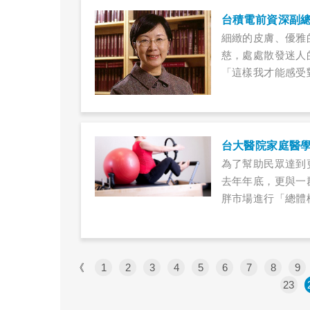
皮膚部主任，也是
台積電前資深副總
醫學的研究趨勢及
細緻的皮膚、優雅
慈，處處散發迷人
「這樣我才能感受
人」，陳國慈在卸
中，另一段更寬頻
台大醫院家庭醫
為了幫助民眾達到
去年年底，更與一
胖市場進行「總體
種慢性疾病，世界
須面臨的健康問題
《
1
2
3
4
5
6
7
8
9
23