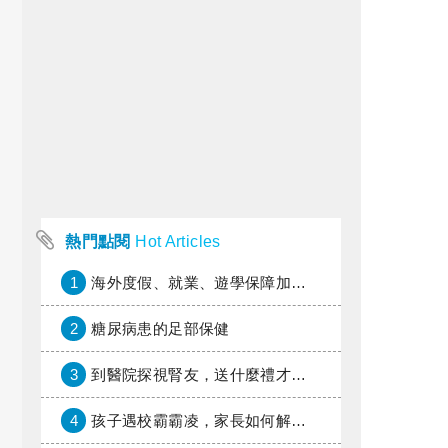
熱門點閱
Hot Articles
1
海外度假、就業、遊學保障加倍，富邦產險「一期逐夢」專案加碼遠距醫療與緊急救援
2
糖尿病患的足部保健
3
到醫院探視腎友，送什麼禮才好？
4
孩子遇校霸霸凌，家長如何解圍？