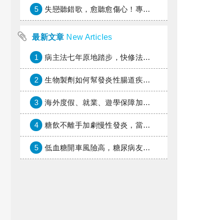
5
失戀聽錯歌，愈聽愈傷心！專家教你挑對療傷情歌
最新文章
New Articles
1
病主法七年原地踏步，快修法讓病人自主決定善終
2
生物製劑如何幫發炎性腸道疾病患者抗潰瘍？治療進展與健保給付困境一次看
3
海外度假、就業、遊學保障加倍，富邦產險「一期逐夢」專案加碼遠距醫療與緊急救援
4
糖飲不離手加劇慢性發炎，當心老化與慢性病提早報到
5
低血糖開車風險高，糖尿病友上路必學的安全守則