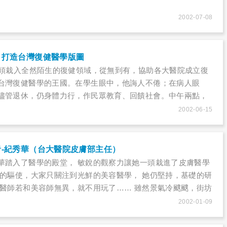
2002-07-08
》打造台灣復健醫學版圖
一頭栽入全然陌生的復健領域，從無到有，協助各大醫院成立復
台灣復健醫學的王國。在學生眼中，他誨人不倦；在病人眼
儘管退休，仍身體力行，作民眾教育、回饋社會。中午兩點，
藥水味稍濃的台大醫院復健部大樓，剛看完門診的連倚南教授
2002-06-15
。
-紀秀華（台大醫院皮膚部主任）
華踏入了醫學的殿堂， 敏銳的觀察力讓她一頭栽進了皮膚醫學
行的驅使，大家只關注到光鮮的美容醫學， 她仍堅持，基礎的研
科醫師若和美容師無異，就不用玩了…… 雖然景氣冷颼颼，街坊
美容工作室，百貨公司的化妝品專櫃也不乏消費者駐足，與美
2002-01-09
停歇，且逐步拉大市場版圖，伴隨而生的皮膚醫學或美容整
世紀醫療新顯學。 正式邁入21世紀的一月號，我們專訪台大醫院