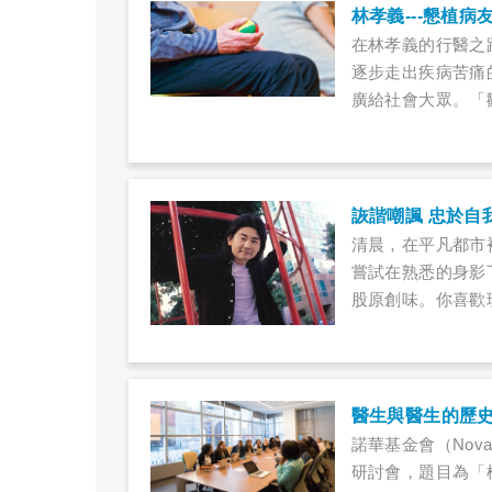
林孝義---懇植病
在林孝義的行醫之
逐步走出疾病苦痛
廣給社會大眾。「
辦公室，令人精神
要喝茶還是咖啡？
他是台北榮總過敏
榮總劍道社長，可
詼諧嘲諷 忠於自
義，百忙中抽空接
清晨，在平凡都市
嘗試在熟悉的身影
股原創味。你喜歡
喜、怒、哀、樂、
無慮，年少歲月的
幽僻角落？
醫生與醫生的歷
諾華基金會（Novar
研討會，題目為「