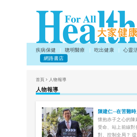
疾病保健
聰明醫療
吃出健康
心靈
網路書店
首頁
人物報導
人物報導
陳建仁─在苦難
懷抱赤子之心的陳
受命、站上前線對
對、控制全局？ 