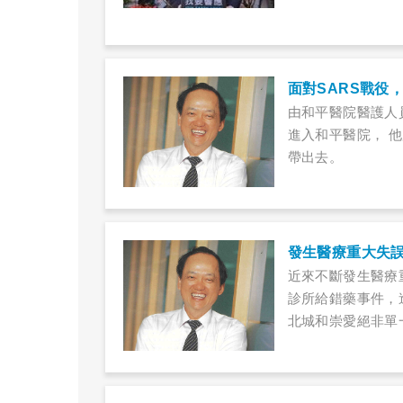
面對SARS戰役
由和平醫院醫護人
進入和平醫院， 
帶出去。
發生醫療重大失
近來不斷發生醫療
診所給錯藥事件，
北城和崇愛絕非單
的動力，應該來自
制度。