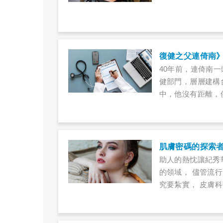
復健之父連倚南
40年前，連倚南
健部門，層層建構
中，他沒有距離，
我們一行人才踏進
也隨之進入辦公室
肌膚密碼的探索者
助人的熱忱讓紀秀
的領域， 儘管流
究要紮實， 皮膚
巷弄仍蹦出一間間
麗有關的需求未曾
型，儼然成為21