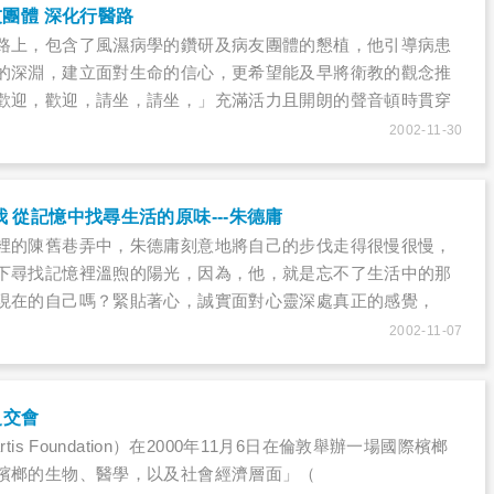
友團體 深化行醫路
路上，包含了風濕病學的鑽研及病友團體的懇植，他引導病患
的深淵，建立面對生命的信心，更希望能及早將衛教的觀念推
歡迎，歡迎，請坐，請坐，」充滿活力且開朗的聲音頓時貫穿
為之一振，眼前這位醫師迅速地收拾桌面文件，客氣地問我們
2002-11-30
不經意地瞥見公文櫃上的劍道木像和獎盃，規矩地矗立其上。
免疫風濕科主治醫師林孝義，也是擁有全國最大的道場─台北
說是台北市最大的劍道社團。熱愛劍道也熱愛醫學工作的林孝
我 從記憶中找尋生活的原味---朱德庸
受採訪，娓娓道來他的工作與生活。
裡的陳舊巷弄中，朱德庸刻意地將自己的步伐走得很慢很慢，
下尋找記憶裡溫煦的陽光，因為，他，就是忘不了生活中的那
現在的自己嗎？緊貼著心，誠實面對心靈深處真正的感覺，
滿足抑或失意，你都清晰了解嗎？回首過去，童年時光的無憂
2002-11-07
神采飛揚，是否也早已被你閂上了遺忘的枷鎖，塵封於心底的
史交會
tis Foundation）在2000年11月6日在倫敦舉辦一場國際檳榔
檳榔的生物、醫學，以及社會經濟層面」（