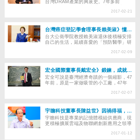
元素，讓傳統跟新意同時併存於品牌精神
台灣DRAM產業的興衰史。7年多前
中。而這些轉型的規畫與安排，和家族第
（2006年），原本風光落腳中科的瑞晶
五代成員郭建偉有關。
2017-02-21
電子，有著當時DRAM產業的富爸爸力晶
和曰商爾必達，但隨著去年爾必達破產，
力晶從股票市場下櫃，產業變慘業。身為
專業經理人的總經理陳正坤原本懷著雄心
台灣癌症登記學會理事長賴美淑》懂老，理解「善終」是最可貴的道理
壯志，只是產業似乎已無力回到過去榮
台大公衛學院教授賴美淑退休後積極安排
景。年輕時愛打橄欖球的他，在產業低潮
自己的生活，延續喜愛的「預防醫學」研
時間，與員工同甘共苦，就像橄欖球員在
究工作，擔任台灣癌症登記學會理事長。
場上奮力拚戰。他永遠記得，當初應徵第
2017-02-09
預防醫學領域的訓練，讓她很早就「懂
一份工作，主考官問他：有什麼專長？他
老」，她對老年照護有獨到的看法，認為
回答說，會打橄欖球。結果竟然錄取了，
老人們身體狀況可能不好，但心境卻最平
因為主考官認為：一個會打橄欖球的年輕
和，不一定要安排很多的治療打亂他們的
宏全國際董事長戴宏全》鍛鍊，成就更好的自己！
人，大概什麼事都能做到……
平衡，「能善終」會是人生最大的願
宏全可說是臺灣經濟奇蹟的一個縮影，47
望……
年前，原是一家做吸管的小工廠，47年
後，現在是百億營收的大公司，而且往全
2017-02-07
亞洲最大的瓶蓋公司邁進。接下父親重擔
的戴宏全，和舅舅曹世忠一起打天下，20
多年來，宏全的成長不斷加速，戴宏全覺
得經營事業就像鍛鍊身體，經過撞牆期
宇瞻科技董事長陳益世》因禍得福，逆境中的領悟
後，強度增加，會發現人的潛能無窮……
宇瞻科技是專業的記憶體模組供應商，現
更積極擴展雲端及物聯網創新應用之領導
品牌，跨足記憶體模組、工業用固態硬
2017-01-12
碟、消費性數位產品以及物聯網應用產品