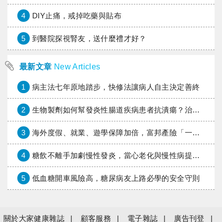
4
DIY止痛，戒掉吃藥與貼布
5
到醫院探視腎友，送什麼禮才好？
最新文章
New Articles
1
病主法七年原地踏步，快修法讓病人自主決定善終
2
生物製劑如何幫發炎性腸道疾病患者抗潰瘍？治療進展與健保給付困境一次看
3
海外度假、就業、遊學保障加倍，富邦產險「一期逐夢」專案加碼遠距醫療與緊急救援
4
糖飲不離手加劇慢性發炎，當心老化與慢性病提早報到
5
低血糖開車風險高，糖尿病友上路必學的安全守則
關於大家健康雜誌
顧客服務
電子雜誌
廣告刊登