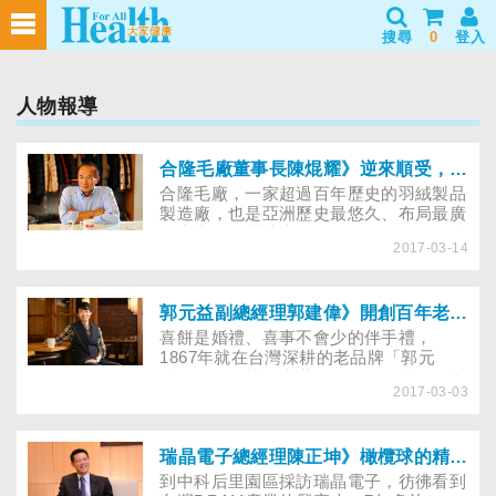
搜尋
0
登入
人物報導
合隆毛廠董事長陳焜耀》逆來順受，有捨才能有得！
合隆毛廠，一家超過百年歷史的羽絨製品
製造廠，也是亞洲歷史最悠久、布局最廣
的專業羽絨製造廠。不過在20多年前，合
2017-03-14
隆毛廠卻曾因分家，客戶大量流失，導致
快瀕臨破產的困境，第四代經營者陳焜耀
挺住壓力，因為他堅信沒有夕陽產業，只
有夕陽腦袋，為這個產業求創新突破，終
郭元益副總經理郭建偉》開創百年老店的新頁
於找到羽絨產業的一片天……
喜餅是婚禮、喜事不會少的伴手禮，
1867年就在台灣深耕的老品牌「郭元
益」，是跨越不少世代的婚嫁回憶。而近
2017-03-03
年「郭元益」也在轉型，不只留著喜餅的
好味道，也走向文創產業……。提到「郭
元益」，許多人可能還停留在「傳統」、
「老手藝」等舊印象，其實近年來郭元益
瑞晶電子總經理陳正坤》橄欖球的精神，帶企業走過低潮！
已逐漸轉型，在既有的古風中加入新潮的
到中科后里園區採訪瑞晶電子，彷彿看到