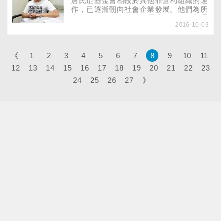
唐氏症基金會相較於其他非營利組織的運
作，已逐漸朝向社會企業發展。他們為所
賣的物品，自創「愛不囉嗦」的品牌和通
2016-10-03
路，也為企業客製化代工。董事長林正俠
認為「愛心只能賣一次」，品質、品管和
品牌才能長久經營。他更驕傲的是，唐氏
症的孩子證明自己可以工作，有創造品牌
《
1
2
3
4
5
6
7
8
9
10
11
價值的能力！
12
13
14
15
16
17
18
19
20
21
22
23
24
25
26
27
》