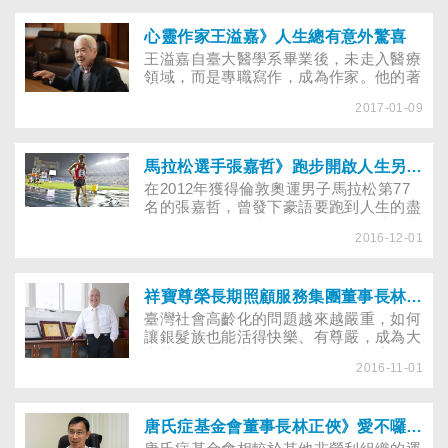
及服務。董事長陳益世一路和公司的團隊
歷經多次的市場起伏，每每在困境中創造
出新局。一年前他的健康突然出了狀況，
心靈作家王溢嘉》人生總有意外驚喜
讓他對於生命有另一層體悟……
王溢嘉自臺大醫學系畢業後，未走入醫療
領域，而是專職寫作，成為作家。他的著
作曾獲《中國時報》開卷年度十大好書、
2017-01-09
《聯合報》讀書人年度推薦書，多篇文章
也被選入國中、高中、大專院校國文教科
書中。《蟲洞書簡》、《青春第二課》等
勵志書籍，讓他成為青少年的人生導師。
馬拉松選手張嘉哲》跑步開啟人生另一片視野
回顧人生，他幽默的說，原先對生涯並未
在2012年獲得倫敦奧運男子馬拉松第77
設定目標，因此不管從事哪一行，都不算
名的張嘉哲，曾發下豪語要跑到人生的盡
迷路……
頭，即便遇到低潮期，他還是勇敢地跑出
2016-12-01
自己的馬拉松人生。
祥寶尊榮長期照顧服務集團董事長林哲弘》長照在地化，讓長輩得到最好照顧
臺灣社會高齡化的問題越來越嚴重，如何
讓銀髮族也能活得快樂、有尊嚴，成為大
家共同關心的議題。在30年前，祥寶集團
2016-11-01
董事長林哲弘就已投入長照這塊領域，照
顧老人家對他而言不只是職業，更可說是
終身的志業……
唐氏症基金會董事長林正俠》愛不囉嗦！機構是孩子第二個家