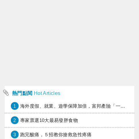
熱門點閱
Hot Articles
1
海外度假、就業、遊學保障加倍，富邦產險「一期逐夢」專案加碼遠距醫療與緊急救援
2
專家票選10大最易發胖食物
3
跑完酸痛，５招教你搶救急性疼痛