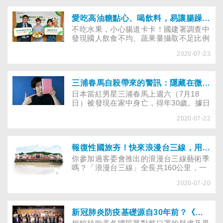
可以在相關的合作旅店使用喔！本篇特別
為你嚴選出全台6間由老舊建物翻新、並
有參與安旅方案的不踩雷背包客棧，每晚
愛吃高油糖點心、喝飲料，易讓腸躁症、便祕、自律神經失調找上門？
$400-$600就能在刻著歷史紋理，並融入
不吃水果，小心腸道卡卡！國建署調查中
現代元素的復古風老宅中觸摸它的溫度、
發現國人飲食不均、蔬果量攝取不足比例
感受老派卻從未過時的味道。 《小編悄
偏高，許多上班族的下午茶時常選擇餅
悄話》相較其他的住宿方式，雖然青旅相
2020-07-23
乾、飲料、油炸物等點心，長期下來不僅
較簡約許多，但是更有機會零距離的和
會影響腸道健康，對於身心也會造成影
響。董氏基金會食品營養中心鼓勵民眾，
每天攝取兩個拳頭大的水果份量，不僅可
三浦春馬自殺帶來的警訊：隱藏在微笑背後的哀傷，你周圍有「假面憂鬱」的親友嗎？
以幫助緩解腸道不適的症狀，也能改善負
日本當紅男星三浦春馬上週六（7月18
面情緒，讓腸道順暢溜溜！
日）被發現在家中身亡，得年30歲。據日
媒報導，三浦春馬自殺前沒有任何預兆，
2020-07-22
不僅在事發前三天，曾在IG貼出新戲《錢
的盡頭是愛情的開始》宣傳照，提醒大家
9月記得收看，甚至到了17日早晨都還照
常到劇組拍攝，直到17日晚間才開始失
報復性國旅夯！快來浪漫台三線，用「客庄旅遊券」探訪特色客家聚落
聯，因此消息曝光後，許多圈內好友和粉
你參加過客委會推出的浪漫台三線藝術季
絲都難以接受。然而，像這種「看起來很
嗎？「浪漫台三線」全長共160公里，一
開朗，卻想不開」的憂鬱症患者並不在少
直以來都是重車騎士的跑山聖地之一。途
數，從去年底開始，歐美各國便在社群媒
2020-07-20
中會經過桃園、新竹、苗栗、台中等四個
體上發起「#faceofdepression」活動，
縣市，其中沿途有許多鮮少出現在熱門景
呼籲大家別忽略了身邊「假面憂鬱」（又
點搜尋上，卻相當具有客家味道的客庄聚
稱「微笑憂鬱」）的朋友！
落，其實都很值得你花時間深入走訪，今
新冠肺炎防疫基礎源自30年前？《那些年那些事》帶您了解張博雅的超前部署！
天一起來認識它們吧！