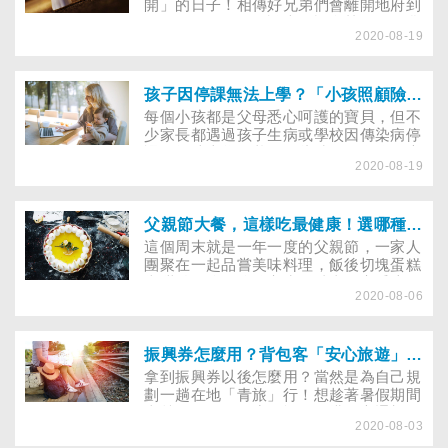
開」的日子！相傳好兄弟們會離開地府到
陽間放風，民間傳說也有許多禁忌，長輩
2020-08-19
會告誡後輩要遵守，避免引來麻煩。適逢
報復性國旅旺季，無論是出遊、飲食或是
平時的習慣，都要特別留意。本文列舉幾
個鬼月常見的民俗禁忌，提醒民眾不需太
孩子因停課無法上學？「小孩照顧險」補償家長請假扣薪的經濟負擔！
過迷信，只要保持正向、尊重的態度即
每個小孩都是父母悉心呵護的寶貝，但不
可！(7/22更新)
少家長都遇過孩子生病或學校因傳染病停
課而無法上學的狀況，此時需要向公司告
2020-08-19
假或緊急請人照顧。為了解決家長因照顧
孩子而請假的需求，有保險業者推出「小
孩居家照顧補償保險」（小孩照顧險）商
品組合，包含居家照顧補償保險與個人賠
父親節大餐，這樣吃最健康！選哪種父親節蛋糕，熱量最低？
償責任保險，解決爸媽請假扣薪或送托的
這個周末就是一年一度的父親節，一家人
經濟負擔，讓家長輕鬆兼顧職場與家庭生
團聚在一起品嘗美味料理，飯後切塊蛋糕
活。
當甜點，邊吃邊分享生活瑣事，享受這種
2020-08-06
最單純的快樂，就是最幸福的事了！許多
民眾都會選擇到飯店或餐廳吃Buffet，慶
祝父親節，但不論是享用父親節大餐、還
是父親節蛋糕，都要掌握進食小技巧，才
振興券怎麼用？背包客「安心旅遊」首選！６間穿梭在老宅間的特色青旅
能減少熱量攝取，避免增加爸爸的身體負
拿到振興券以後怎麼用？當然是為自己規
擔！
劃一趟在地「青旅」行！想趁著暑假期間
來趟一個人的深度行旅嗎？搭配交通部推
2020-08-03
出的安心旅遊方案，從7/1到10/31期間都