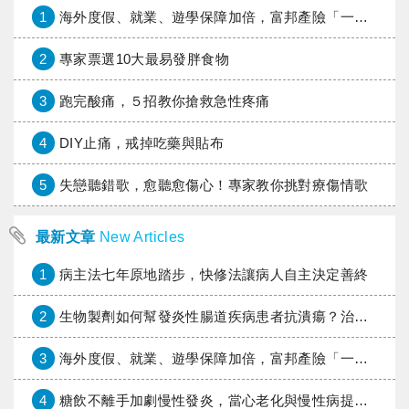
1
海外度假、就業、遊學保障加倍，富邦產險「一期逐夢」專案加碼遠距醫療與緊急救援
2
專家票選10大最易發胖食物
3
跑完酸痛，５招教你搶救急性疼痛
4
DIY止痛，戒掉吃藥與貼布
5
失戀聽錯歌，愈聽愈傷心！專家教你挑對療傷情歌
最新文章
New Articles
1
病主法七年原地踏步，快修法讓病人自主決定善終
2
生物製劑如何幫發炎性腸道疾病患者抗潰瘍？治療進展與健保給付困境一次看
3
海外度假、就業、遊學保障加倍，富邦產險「一期逐夢」專案加碼遠距醫療與緊急救援
4
糖飲不離手加劇慢性發炎，當心老化與慢性病提早報到