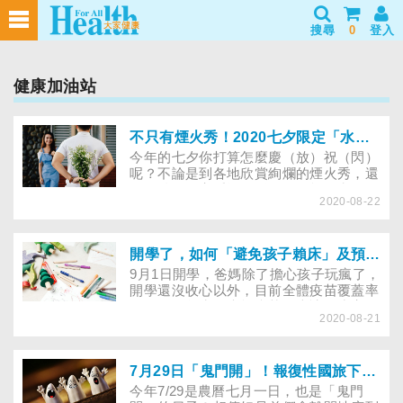
搜尋
0
登入
健康加油站
不只有煙火秀！2020七夕限定「水上電影院、光雕橋」浪漫約會首選
今年的七夕你打算怎麼慶（放）祝（閃）
呢？不論是到各地欣賞絢爛的煙火秀，還
是單純的在家看場電影，只要能夠和伴侶
2020-08-22
度過一個最難忘的情人節，用什麼方式都
值得！小編整理了出全台精選的七夕活
動，無論是水上電影院、光雕橋與老派約
會嘉年華等活動，都結合了當地特色，快
開學了，如何「避免孩子賴床」及預防被「無症狀患者」傳染新冠肺炎？
帶著身邊的她/他一起留下最特別的甜蜜
9月1日開學，爸媽除了擔心孩子玩瘋了，
回憶吧！
開學還沒收心以外，目前全體疫苗覆蓋率
仍不夠，學生仍未打疫苗，也讓不少家長
2020-08-21
擔心子女在學校會因人多，而增加罹患新
冠肺炎的機會。本文整理了幾招解決「收
假症候群」及「愛賴床」的方法，以及
「提升免疫力的飲食指南」，幫助家長一
7月29日「鬼門開」！報復性國旅下，不可不知的鬼月禁忌
起安心送孩子開學去吧！(2021.8.30更新)
今年7/29是農曆七月一日，也是「鬼門