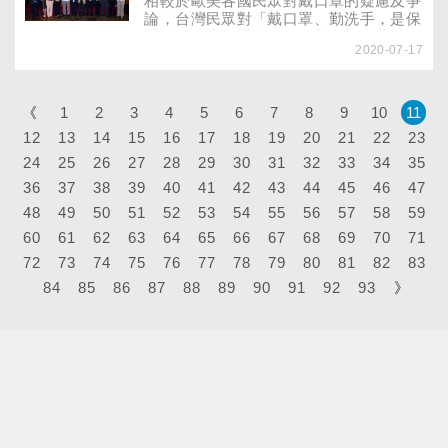
相較於歐美各國民眾對戴口罩的疑慮及爭
論，台灣民眾對「戴口罩、勤洗手，是保
護自己、也保護他人」的觀念根深蒂固，
2020-07-17
而喚起這份自覺的幕後推手，就是現任監
察院長──張博雅。做為衛生署第一位女
性首長、也是任期最長的衛生署長，民眾
耳熟能詳的「健康是您的權利、保健是您
《
1
2
3
4
5
6
7
8
9
10
11
的責任」、「行政院衛生署關心您」等口
12
13
14
15
16
17
18
19
20
21
22
23
號即是她任內提出。她也首創許多「第
24
25
26
27
一」的政策與制度，包括健保開辦、創設
28
29
30
31
32
33
34
35
國家衛生研究院、全面施打小兒麻痺疫
36
37
38
39
40
41
42
43
44
45
46
47
苗、菸害防制立法、愛滋防治、反毒等
48
49
50
51
52
53
54
55
56
57
58
59
等。為了記錄這段台灣醫療衛生令人驕傲
的歷史，寶佳公益慈善基金會和董氏基金
60
61
62
63
64
65
66
67
68
69
70
71
會合作，共同出版《那些年那些事：張博
72
73
74
75
76
77
78
79
80
81
82
83
雅任衛生署長的一步一腳印》一書，並在
84
85
86
87
88
89
90
91
92
93
》
7月17日上午舉辦新書發表會，重溫當年
溫馨趣事！