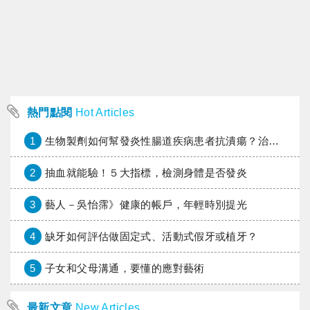
熱門點閱
Hot Articles
1
生物製劑如何幫發炎性腸道疾病患者抗潰瘍？治療進展與健保給付困境一次看
2
抽血就能驗！５大指標，檢測身體是否發炎
3
藝人－吳怡霈》健康的帳戶，年輕時別提光
4
缺牙如何評估做固定式、活動式假牙或植牙？
5
子女和父母溝通，要懂的應對藝術
最新文章
New Articles