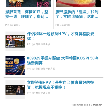
減肥首選，檸檬加它，堅
腹部脂肪的「剋星」找到
持一週，腰細了，瘦到你
了，常吃這幾物，吃走大
懷疑人生
肚囊，瘦出小蠻腰
PR（新素簡）
PR（新素簡）
伴侶和妳一起預防HPV，才有資格說愛
妳！
PR（台灣癌症基金會）
009829掌握AI關鍵 大華韓國KOSPI 50今
強勢開募
PR（大華銀全能行銷方案）
立即諮詢HPV！是對自己健康最好的投
資，把握現在不嫌晚！
PR（台灣癌症基金會）
Recommended by