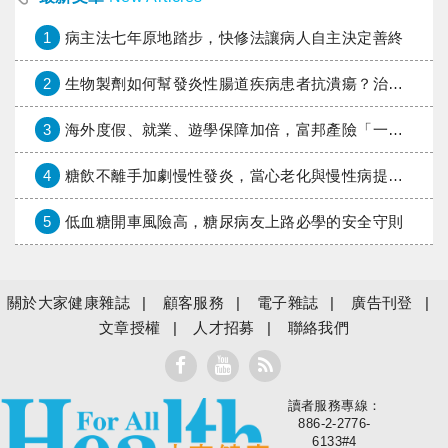
1
病主法七年原地踏步，快修法讓病人自主決定善終
2
生物製劑如何幫發炎性腸道疾病患者抗潰瘍？治療進展與健保給付困境一次看
3
海外度假、就業、遊學保障加倍，富邦產險「一期逐夢」專案加碼遠距醫療與緊急救援
4
糖飲不離手加劇慢性發炎，當心老化與慢性病提早報到
5
低血糖開車風險高，糖尿病友上路必學的安全守則
關於大家健康雜誌
顧客服務
電子雜誌
廣告刊登
文章授權
人才招募
聯絡我們
讀者服務專線：
大家健康
886-2-2776-
6133#4