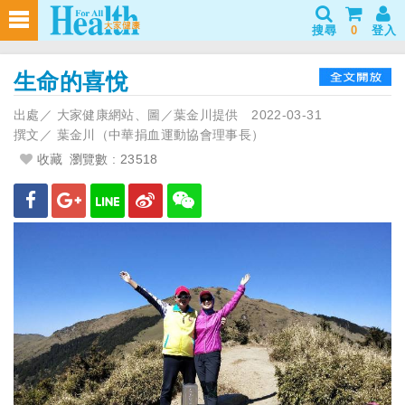
搜尋
0
登入
生命的喜悅
出處／
大家健康網站、圖／葉金川提供
2022-03-31
撰文／
葉金川（中華捐血運動協會理事長）
收藏
瀏覽數 : 23518