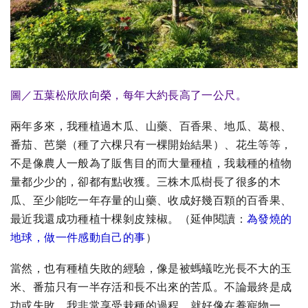
圖／五葉松欣欣向榮，每年大約長高了一公尺。
兩年多來，我種植過木瓜、山藥、百香果、地瓜、葛根、
番茄、芭樂（種了六棵只有一棵開始結果）、花生等等，
不是像農人一般為了販售目的而大量種植，我栽種的植物
量都少少的，卻都有點收獲。三株木瓜樹長了很多的木
瓜、至少能吃一年存量的山藥、收成好幾百顆的百香果、
最近我還成功種植十棵剝皮辣椒。
（延伸閱讀：
為發燒的
地球，做一件感動自己的事
）
當然，也有種植失敗的經驗，像是被螞蟻吃光長不大的玉
米、番茄只有一半存活和長不出來的苦瓜。不論最終是成
功或失敗，我非常享受栽種的過程，就好像在養寵物一