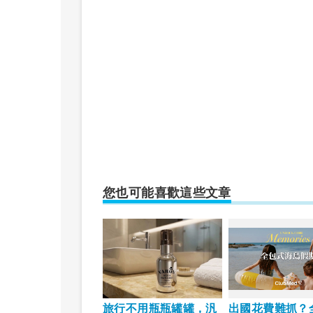
您也可能喜歡這些文章
旅行不用瓶瓶罐罐，汎
出國花費難抓？