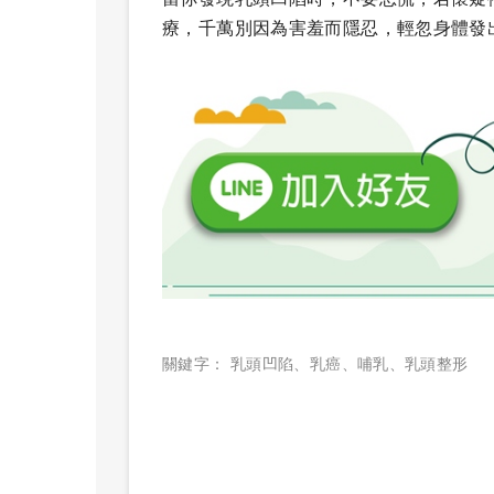
療，千萬別因為害羞而隱忍，輕忽身體發
關鍵字：
乳頭凹陷
、
乳癌
、
哺乳
、
乳頭整形