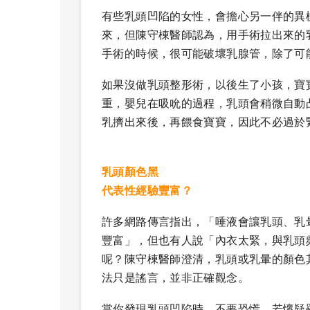
有些乳頭凹陷的女性，會擔心另一伴的異
來，但陳守棟醫師認為，用手術拉出來的
手術的時候，很可能破壞乳腺管，除了可
如果沒做乳頭整形術，以後生了小孩，寶
重，嬰兒在吸吮的過程，乳頭會稍微自動
乳擠出來後，再餵食寶寶，因此不必過於
乳頭顏色黑
代表性經驗豐富？
許多網路傳言指出，「唾液會讓乳頭、乳
豐富」，但也有人說「內衣太緊，與乳頭
呢？陳守棟醫師澄清，乳頭或乳暈的顏色
法只是謠言，並非正確觀念。
當你發現乳頭凹陷時，不要恐慌，若懷疑