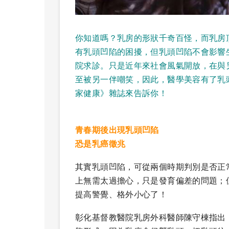
你知道嗎？乳房的形狀千奇百怪，而乳房
有乳頭凹陷的困擾，但乳頭凹陷不會影響
院求診。只是近年來社會風氣開放，在與
至被另一伴嘲笑，因此，醫學美容有了乳
家健康》雜誌來告訴你！
青春期後出現乳頭凹陷
恐是乳癌徵兆
其實乳頭凹陷，可從兩個時期判別是否正
上無需太過擔心，只是發育偏差的問題；但
提高警覺、格外小心了！
彰化基督教醫院乳房外科醫師陳守棟指出