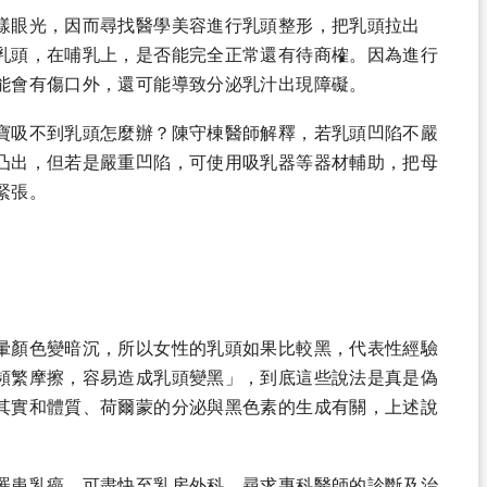
樣眼光，因而尋找醫學美容進行乳頭整形，把乳頭拉出
乳頭，在哺乳上，是否能完全正常還有待商榷。因為進行
能會有傷口外，還可能導致分泌乳汁出現障礙。
寶吸不到乳頭怎麼辦？陳守棟醫師解釋，若乳頭凹陷不嚴
凸出，但若是嚴重凹陷，可使用吸乳器等器材輔助，把母
緊張。
暈顏色變暗沉，所以女性的乳頭如果比較黑，代表性經驗
頻繁摩擦，容易造成乳頭變黑」，到底這些說法是真是偽
其實和體質、荷爾蒙的分泌與黑色素的生成有關，上述說
罹患乳癌，可盡快至乳房外科，尋求專科醫師的診斷及治