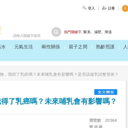
登入
註冊
0
大家健康
熱門關鍵字.
醫美
、
減肥
、
降溫
活水
元氣生活
兩性關係
親子之間
熟齡照護
人
物，我得了乳癌嗎？未來哺乳會有影響嗎？是否該做乳頭整形術？
我得了乳癌嗎？未來哺乳會有影響嗎？
瀏覽數 : 20364
收藏