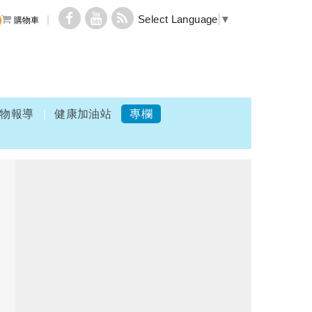
Select Language
▼
購物車
物報導
健康加油站
專欄