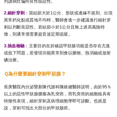
判讀病灶偏向良性或惡性。
2.細針穿刺
：當結節大於1公分、形狀或邊緣不規則、出現
異常鈣化點或質地不均時，醫師會進一步建議進行細針穿
刺以判斷良惡性。若結節小於1公分且無上述高風險特
徵，則通常僅需要超音波定期追蹤。
3.抽血檢驗
：主要目的在於確認甲狀腺功能是否存在亢進
或低下問題，若發現功能異常則會以藥物、熱消融或放射
碘治療。
Ｑ為什麼要細針穿刺甲狀腺？
長庚醫院內分泌暨新陳代謝科陳維健醫師說明，由於95％
以上的惡性甲狀腺腫瘤為乳突癌，而乳突癌的細胞核具有
特徵性表現，細針穿刺及病理細胞學即可診斷。也就是
說，穿刺可找出大部分的甲狀腺癌。