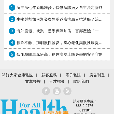
1
病主法七年原地踏步，快修法讓病人自主決定善終
2
生物製劑如何幫發炎性腸道疾病患者抗潰瘍？治療進展與健保給付困境一次看
3
海外度假、就業、遊學保障加倍，富邦產險「一期逐夢」專案加碼遠距醫療與緊急救援
4
糖飲不離手加劇慢性發炎，當心老化與慢性病提早報到
5
低血糖開車風險高，糖尿病友上路必學的安全守則
關於大家健康雜誌
顧客服務
電子雜誌
廣告刊登
文章授權
人才招募
聯絡我們
讀者服務專線：
大家健康
886-2-2776-
6133#4