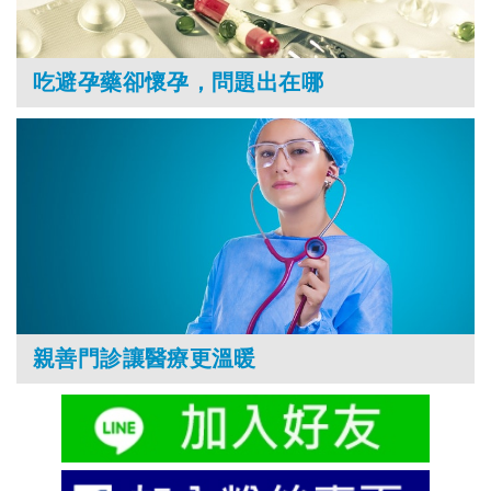
吃避孕藥卻懷孕，問題出在哪
親善門診讓醫療更溫暖