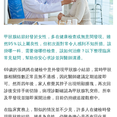
甲狀腺結節好發於女性，多在健康檢查或無意間發現。雖
然95％以上屬良性，但初次面對常令人感到不知所措。該
掛哪一科、需要做哪些檢查、該如何治療？以下整理臨床
常見疑問，幫助你安心求診並與醫師溝通。
69歲的張媽媽在健檢中意外發現甲狀腺小結節，當時甲狀
腺相關指數正常且無不適感，因此醫師建議定期追蹤即
可。然而四年後，家人察覺其脖子出現明顯腫塊，再次回
診後安排手術切除，病理診斷確認為甲狀腺乳突癌。所幸
及早發現並隨即展開治療，目前仍持續追蹤觀察中。
在臨床實務上，類似的情況並不少見，許多人在健檢時發
現甲狀腺結節，雖多為良性，仍難免擔心是否有惡化風