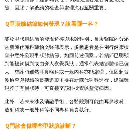
險，因此了解後續的檢查與處理流程至關重要。
Ｑ甲狀腺結節如何發現？該看哪一科？
關於甲狀腺結節的發現途徑與求診科別，長庚醫院內分泌
暨新陳代謝科陳怡文醫師表示，多數患者是在例行健康檢
查中意外發現甲狀腺結節。如同前述個案，若結節已明顯
到能被觸摸到或由旁人察覺異狀，通常代表結節體積已偏
大。求診時雖然耳鼻喉科或一般內科亦能處理，但因超音
波檢查與後續的長期追蹤主要在新陳代謝科進行，建議發
現脖子有異狀時，可直接至該科檢查以釐清病因。
此外，若未來涉及消融手術，各醫院則可能由耳鼻喉科、
放射科或一般外科等不同專科負責執行。
Ｑ門診會做哪些甲狀腺診斷？