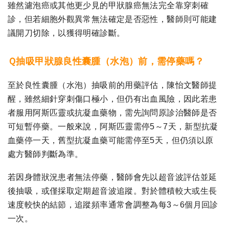
雖然濾泡癌或其他更少見的甲狀腺癌無法完全靠穿刺確
診，但若細胞外觀異常無法確定是否惡性，醫師則可能建
議開刀切除，以獲得明確診斷。
Ｑ抽吸甲狀腺良性囊腫（水泡）前，需停藥嗎？
至於良性囊腫（水泡）抽吸前的用藥評估，陳怡文醫師提
醒，雖然細針穿刺傷口極小，但仍有出血風險，因此若患
者服用阿斯匹靈或抗凝血藥物，需先詢問原診治醫師是否
可短暫停藥。一般來說，阿斯匹靈需停5～7天，新型抗凝
血藥停一天，舊型抗凝血藥可能需停至5天，但仍須以原
處方醫師判斷為準。
若因身體狀況患者無法停藥，醫師會先以超音波評估並延
後抽吸，或僅採取定期超音波追蹤。對於體積較大或生長
速度較快的結節，追蹤頻率通常會調整為每3～6個月回診
一次。