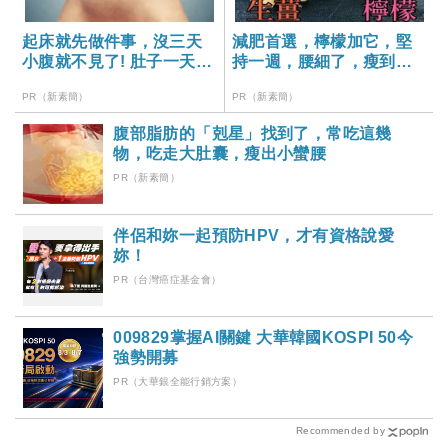
起床就先做件事，沒三天
減肥首選，檸檬加它，堅
小腹就不見了! 肚子一天天
持一週，腰細了，瘦到你
變小！
懷疑人生
PR（新素簡）
PR（新素簡）
腹部脂肪的「剋星」找到了，常吃這幾
物，吃走大肚囊，瘦出小蠻腰
PR（新素簡）
伴侶和妳一起預防HPV，才有資格說愛
妳！
PR（台灣癌症基金會）
009829掌握AI關鍵 大華韓國KOSPI 50今
強勢開募
PR（大華銀全能行銷方案）
Recommended by