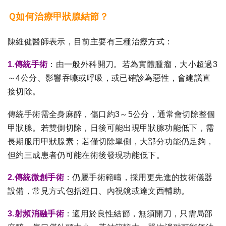
Ｑ如何治療甲狀腺結節？
陳維健醫師表示，目前主要有三種治療方式：
1.傳統手術
：由一般外科開刀。若為實體腫瘤，大小超過3
～4公分、影響吞嚥或呼吸，或已確診為惡性，會建議直
接切除。
傳統手術需全身麻醉，傷口約3～5公分，通常會切除整個
甲狀腺。若雙側切除，日後可能出現甲狀腺功能低下，需
長期服用甲狀腺素；若僅切除單側，大部分功能仍足夠，
但約三成患者仍可能在術後發現功能低下。
2.傳統微創手術
：仍屬手術範疇，採用更先進的技術儀器
設備，常見方式包括經口、內視鏡或達文西輔助。
3.射頻消融手術
：適用於良性結節，無須開刀，只需局部