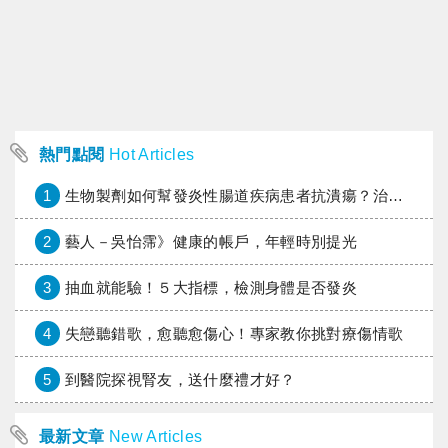
熱門點閱
Hot Articles
1
生物製劑如何幫發炎性腸道疾病患者抗潰瘍？治療進展與健保給付困境一次看
2
藝人－吳怡霈》健康的帳戶，年輕時別提光
3
抽血就能驗！５大指標，檢測身體是否發炎
4
失戀聽錯歌，愈聽愈傷心！專家教你挑對療傷情歌
5
到醫院探視腎友，送什麼禮才好？
最新文章
New Articles