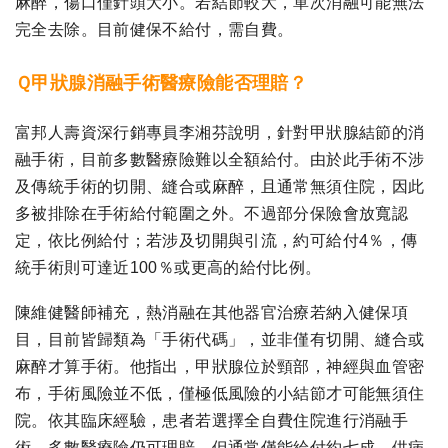
麻醉，傷口僅針頭大小。若結節較大，單次消融可能無法
完全去除。目前健保不給付，需自費。
Ｑ甲狀腺消融手術醫療險能否理賠？
富邦人壽資深行銷專員李湘芬說明，針對甲狀腺結節的消
融手術，目前多數醫療險難以全額給付。由於此手術不涉
及傳統手術的切開、縫合或麻醉，且通常無須住院，因此
多被排除在手術給付範圍之外。不過部分保險會放寬認
定，依比例給付；若涉及切開與引流，約可給付4％，傳
統手術則可達近100％或更高的給付比例。
陳維健醫師補充，熱消融在其他器官治療若納入健保項
目，目前皆歸類為「手術代碼」，並非僅有切開、縫合或
麻醉才算手術。他指出，甲狀腺位於頸部，神經與血管密
布，手術風險並不低，僅極低風險的小結節才可能無須住
院。依其臨床經驗，患者若選擇全自費住院進行消融手
術，多數醫療險仍可理賠，但通常僅能給付約七成，供病