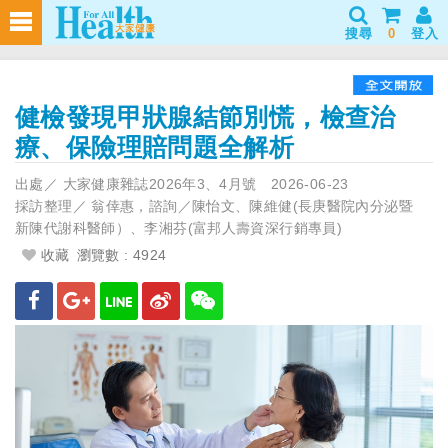
搜尋
0
登入
健檢發現甲狀腺結節別慌，檢查治
療、保險理賠問題全解析
出處／
大家健康雜誌2026年3、4月號
2026-06-23
採訪整理／
翁倖惠，諮詢／陳怡文、陳維健(長庚醫院內分泌暨
新陳代謝科醫師）、李湘芬(富邦人壽資深行銷專員)
收藏
瀏覽數 : 4924