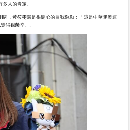
許多人的肯定。
銅牌，黃筱雯還是很開心的自我勉勵：「這是中華隊奧運
也覺得很榮幸。」