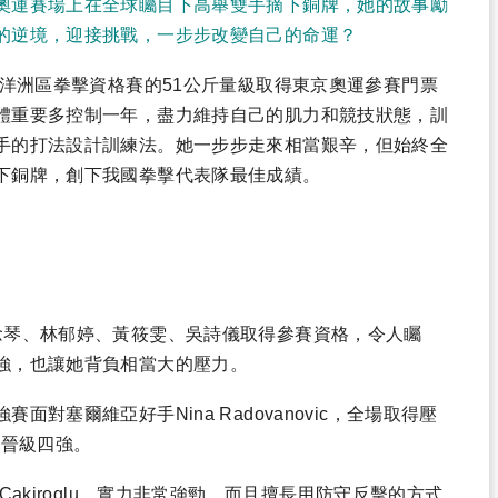
奧運賽場上在全球矚目下高舉雙手摘下銅牌，她的故事勵
的逆境，迎接挑戰，一步步改變自己的命運？
大洋洲區拳擊資格賽的51公斤量級取得東京奧運參賽門票
體重要多控制一年，盡力維持自己的肌力和競技狀態，訓
手的打法設計訓練法。她一步步走來相當艱辛，但始終全
下銅牌，創下我國拳擊代表隊最佳成績。
念琴、林郁婷、黃筱雯、吳詩儀取得參賽資格，令人矚
強，也讓她背負相當大的壓力。
對塞爾維亞好手Nina Radovanovic，全場取得壓
0晉級四強。
akiroglu，實力非常強勁，而且擅長用防守反擊的方式