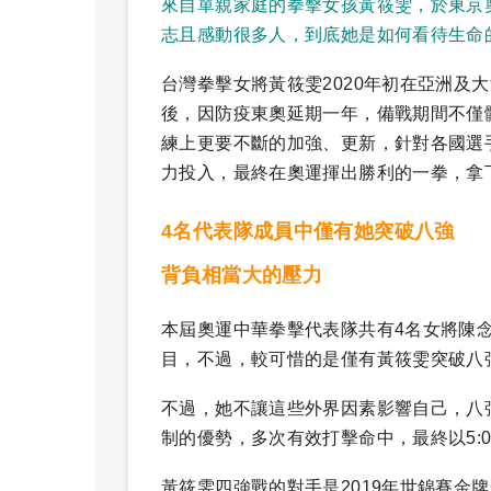
來自單親家庭的拳擊女孩黃筱雯，於東京
志且感動很多人，到底她是如何看待生命
台灣拳擊女將黃筱雯2020年初在亞洲及
後，因防疫東奧延期一年，備戰期間不僅
練上更要不斷的加強、更新，針對各國選
力投入，最終在奧運揮出勝利的一拳，拿
4名代表隊成員中僅有她突破八強
背負相當大的壓力
本屆奧運中華拳擊代表隊共有4名女將陳
目，不過，較可惜的是僅有黃筱雯突破八
不過，她不讓這些外界因素影響自己，八強賽面
制的優勢，多次有效打擊命中，最終以5:
黃筱雯四強戰的對手是2019年世錦賽金牌C