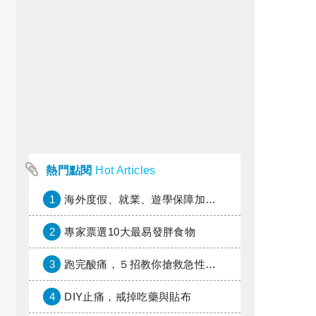
熱門點閱
Hot Articles
1
海外度假、就業、遊學保障加倍，富邦產險「一期逐夢」專案加碼遠距醫療與緊急救援
2
專家票選10大最易發胖食物
3
跑完酸痛，５招教你搶救急性疼痛
4
DIY止痛，戒掉吃藥與貼布