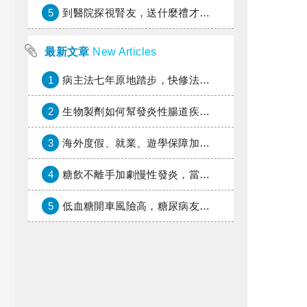
5
到醫院探視腎友，送什麼禮才好？
最新文章
New Articles
1
病主法七年原地踏步，快修法讓病人自主決定善終
2
生物製劑如何幫發炎性腸道疾病患者抗潰瘍？治療進展與健保給付困境一次看
3
海外度假、就業、遊學保障加倍，富邦產險「一期逐夢」專案加碼遠距醫療與緊急救援
4
糖飲不離手加劇慢性發炎，當心老化與慢性病提早報到
5
低血糖開車風險高，糖尿病友上路必學的安全守則