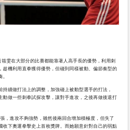
，黃筱雯在大部分的比賽都能靠著人高手長的優勢，利用刺
，趁機利用直拳獲得優勢，但碰到同樣被動、偏節奏型的
奏。
前持續做打法上的調整，加強碰上被動型選手的打法，
主動做一些刺拳試探攻擊，讓對手進攻，之後再做後退打
合較緊張，進攻不夠強勢，雖然後兩回合增加積極度，但失了
國收下奧運拳擊史上首枚獎牌。而她願意針對自己的弱點