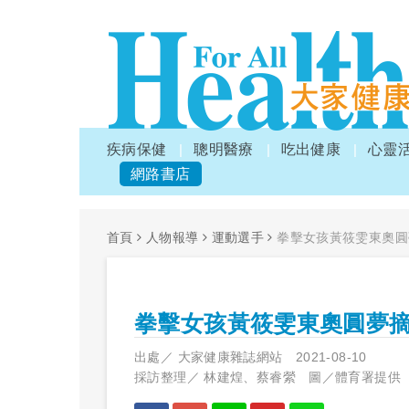
疾病保健
聰明醫療
吃出健康
心靈
網路書店
首頁
人物報導
運動選手
拳擊女孩黃筱雯東奧圓
拳擊女孩黃筱雯東奧圓夢
出處／
大家健康雜誌網站
2021-08-10
採訪整理／
林建煌、蔡睿縈 圖／體育署提供