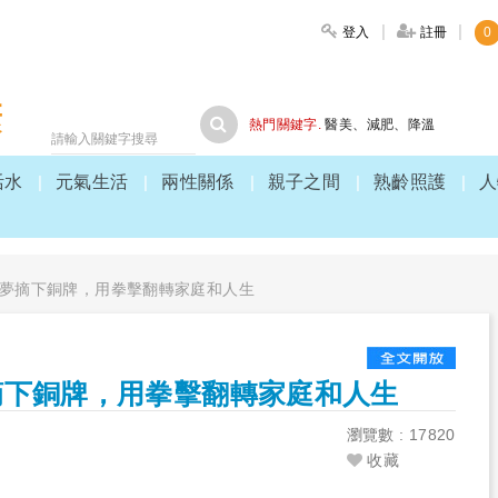
登入
註冊
0
大家健康
熱門關鍵字.
醫美
、
減肥
、
降溫
活水
元氣生活
兩性關係
親子之間
熟齡照護
人
夢摘下銅牌，用拳擊翻轉家庭和人生
摘下銅牌，用拳擊翻轉家庭和人生
瀏覽數 : 17820
收藏