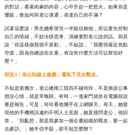
的對話，看著肉麻的內容，心中升起一把怒火。如果你是
珊妮，會如何與老公溝通，表達自己的不滿？
試著這麼說：男生總希望另一半能信賴他，所以要先控制
自己的情緒，不妨冷靜思考、演練要對老公說的話。與其
說「你這樣做我很不喜歡」，不如說，「我覺得最近有點
空虛，因為你總說你太累，有沒有什麼方法可以幫你紓
壓？」
狀況3：老公玩線上遊戲，還私下見女戰友。
不知是第幾次，老公總推三阻四不碰玲玲，不是推說公事
煩沒心情，就是常晚歸。有時，一進家門就坐在電腦前說
要趕報告，可是，玲玲看他幾乎在上網聊天。有天，她發
現他的手機簡訊邀約不明人士見面，她直接問老公，他回
答，「別亂想，那是我參加一個企畫組織的戰友，要一起
去參訪。」她半信半疑，卻不知怎麼辦？