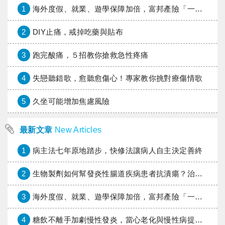
1
海外度假、就業、遊學保障加倍，富邦產險「一期逐夢」專案加碼遠距醫療與緊急救援
2
DIY止痛，戒掉吃藥與貼布
3
跑完酸痛，５招教你搶救急性疼痛
4
失戀聽錯歌，愈聽愈傷心！專家教你挑對療傷情歌
5
久坐可能增加焦慮風險
最新文章
New Articles
1
病主法七年原地踏步，快修法讓病人自主決定善終
2
生物製劑如何幫發炎性腸道疾病患者抗潰瘍？治療進展與健保給付困境一次看
3
海外度假、就業、遊學保障加倍，富邦產險「一期逐夢」專案加碼遠距醫療與緊急救援
4
糖飲不離手加劇慢性發炎，當心老化與慢性病提早報到