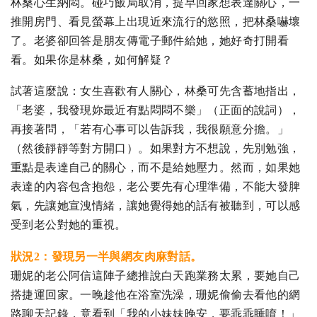
林桑心生納悶。碰巧飯局取消，提早回家想表達關心，一
推開房門、看見螢幕上出現近來流行的慾照，把林桑嚇壞
了。老婆卻回答是朋友傳電子郵件給她，她好奇打開看
看。如果你是林桑，如何解疑？
試著這麼說：女生喜歡有人關心，林桑可先含蓄地指出，
「老婆，我發現妳最近有點悶悶不樂」（正面的說詞），
再接著問，「若有心事可以告訴我，我很願意分擔。」
（然後靜靜等對方開口）。如果對方不想說，先別勉強，
重點是表達自己的關心，而不是給她壓力。然而，如果她
表達的內容包含抱怨，老公要先有心理準備，不能大發脾
氣，先讓她宣洩情緒，讓她覺得她的話有被聽到，可以感
受到老公對她的重視。
狀況2：發現另一半與網友肉麻對話。
珊妮的老公阿信這陣子總推說白天跑業務太累，要她自己
搭捷運回家。一晚趁他在浴室洗澡，珊妮偷偷去看他的網
路聊天記錄，竟看到「我的小妹妹晚安，要乖乖睡唷！」