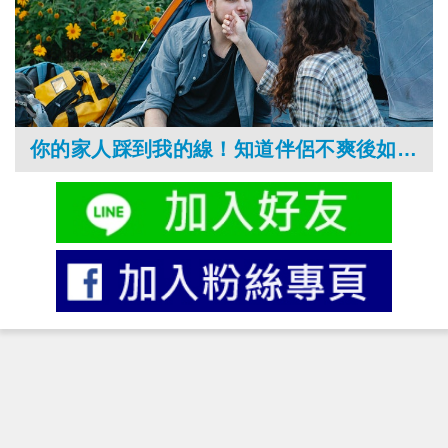
你的家人踩到我的線！知道伴侶不爽後如何承接、破鏡能否重圓？