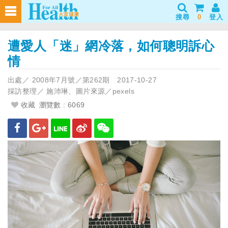
搜尋
0
登入
遭愛人「迷」網冷落，如何聰明訴心
情
出處／
2008年7月號／第262期
2017-10-27
採訪整理／
施沛琳、圖片來源／pexels
收藏
瀏覽數 : 6069