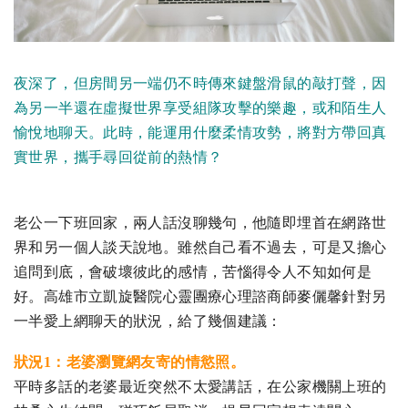
夜深了，但房間另一端仍不時傳來鍵盤滑鼠的敲打聲，因
為另一半還在虛擬世界享受組隊攻擊的樂趣，或和陌生人
愉悅地聊天。此時，能運用什麼柔情攻勢，將對方帶回真
實世界，攜手尋回從前的熱情？
老公一下班回家，兩人話沒聊幾句，他隨即埋首在網路世
界和另一個人談天說地。雖然自己看不過去，可是又擔心
追問到底，會破壞彼此的感情，苦惱得令人不知如何是
好。高雄市立凱旋醫院心靈團療心理諮商師麥儷馨針對另
一半愛上網聊天的狀況，給了幾個建議：
狀況1：老婆瀏覽網友寄的情慾照。
平時多話的老婆最近突然不太愛講話，在公家機關上班的