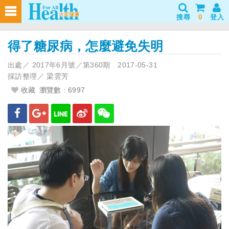
搜尋
0
登入
得了糖尿病，怎麼避免失明
出處／
2017年6月號／第360期
2017-05-31
採訪整理／
梁雲芳
收藏
瀏覽數 : 6997