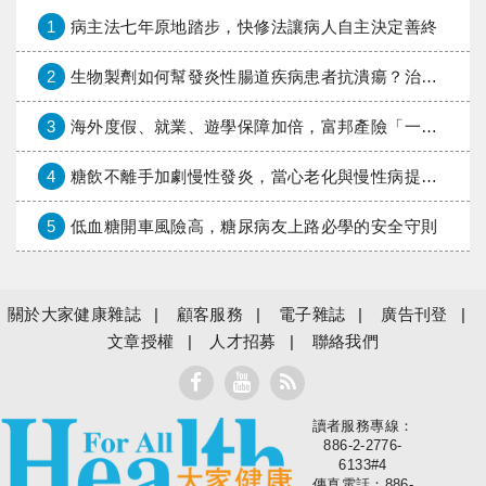
1
病主法七年原地踏步，快修法讓病人自主決定善終
2
生物製劑如何幫發炎性腸道疾病患者抗潰瘍？治療進展與健保給付困境一次看
3
海外度假、就業、遊學保障加倍，富邦產險「一期逐夢」專案加碼遠距醫療與緊急救援
4
糖飲不離手加劇慢性發炎，當心老化與慢性病提早報到
5
低血糖開車風險高，糖尿病友上路必學的安全守則
關於大家健康雜誌
顧客服務
電子雜誌
廣告刊登
文章授權
人才招募
聯絡我們
讀者服務專線：
大家健康
886-2-2776-
6133#4
傳真電話：886-