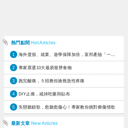
熱門點閱
Hot Articles
1
海外度假、就業、遊學保障加倍，富邦產險「一期逐夢」專案加碼遠距醫療與緊急救援
2
專家票選10大最易發胖食物
3
跑完酸痛，５招教你搶救急性疼痛
4
DIY止痛，戒掉吃藥與貼布
5
失戀聽錯歌，愈聽愈傷心！專家教你挑對療傷情歌
最新文章
New Articles