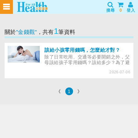
搜尋
0
登入
1
關於
"金錢觀"
，共有
筆資料
該給小孩零用錢嗎，怎麼給才對？
除了日常吃用、交通等必要開銷之外，父
母該給孩子零用錢嗎？該給多少？為了避
免孩子衝動購物，不給是否比較好？以下
2026-07-06
專訪3位教育專家，解答父母的疑惑，同
時傳授親子如何約定零用錢的使用範圍，
培養正確的金錢觀。
《
1
》