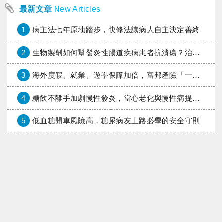
最新文章
New Articles
1
病主法七年原地踏步，快修法讓病人自主決定善終
2
生物製劑如何幫發炎性腸道疾病患者抗潰瘍？治療進展與健保給付困境一次看
3
海外度假、就業、遊學保障加倍，富邦產險「一期逐夢」專案加碼遠距醫療與緊急救援
4
糖飲不離手加劇慢性發炎，當心老化與慢性病提早報到
5
低血糖開車風險高，糖尿病友上路必學的安全守則