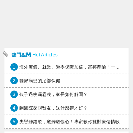
熱門點閱
Hot Articles
1
海外度假、就業、遊學保障加倍，富邦產險「一期逐夢」專案加碼遠距醫療與緊急救援
2
糖尿病患的足部保健
3
孩子遇校霸霸凌，家長如何解圍？
4
到醫院探視腎友，送什麼禮才好？
5
失戀聽錯歌，愈聽愈傷心！專家教你挑對療傷情歌