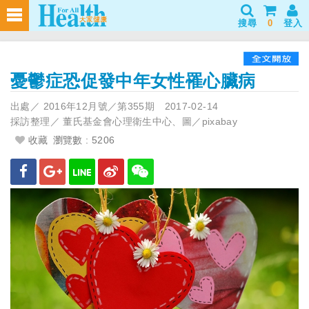
搜尋
0
登入
憂鬱症恐促發中年女性罹心臟病
出處／
2016年12月號／第355期
2017-02-14
採訪整理／
董氏基金會心理衛生中心、圖／pixabay
收藏
瀏覽數 : 5206