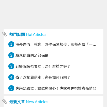
熱門點閱
Hot Articles
1
海外度假、就業、遊學保障加倍，富邦產險「一期逐夢」專案加碼遠距醫療與緊急救援
2
糖尿病患的足部保健
3
到醫院探視腎友，送什麼禮才好？
4
孩子遇校霸霸凌，家長如何解圍？
5
失戀聽錯歌，愈聽愈傷心！專家教你挑對療傷情歌
最新文章
New Articles