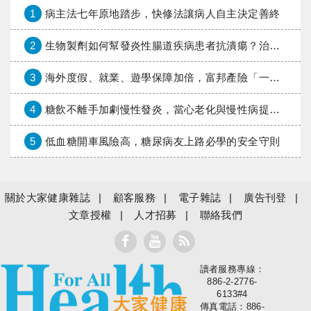
1
病主法七年原地踏步，快修法讓病人自主決定善終
2
生物製劑如何幫發炎性腸道疾病患者抗潰瘍？治療進展與健保給付困境一次看
3
海外度假、就業、遊學保障加倍，富邦產險「一期逐夢」專案加碼遠距醫療與緊急救援
4
糖飲不離手加劇慢性發炎，當心老化與慢性病提早報到
5
低血糖開車風險高，糖尿病友上路必學的安全守則
關於大家健康雜誌
顧客服務
電子雜誌
廣告刊登
文章授權
人才招募
聯絡我們
讀者服務專線：
大家健康
886-2-2776-
6133#4
傳真電話：886-