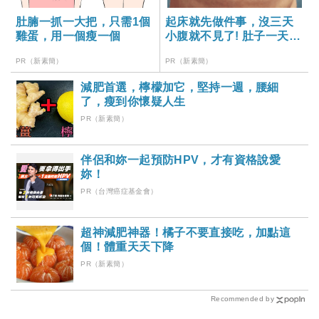
肚腩一抓一大把，只需1個
起床就先做件事，沒三天
雞蛋，用一個瘦一個
小腹就不見了! 肚子一天天
變小！
PR（新素簡）
PR（新素簡）
減肥首選，檸檬加它，堅持一週，腰細
了，瘦到你懷疑人生
PR（新素簡）
伴侶和妳一起預防HPV，才有資格說愛
妳！
PR（台灣癌症基金會）
超神減肥神器！橘子不要直接吃，加點這
個！體重天天下降
PR（新素簡）
Recommended by