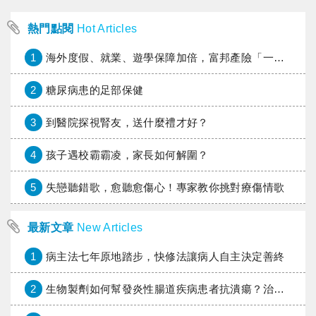
熱門點閱
Hot Articles
1
海外度假、就業、遊學保障加倍，富邦產險「一期逐夢」專案加碼遠距醫療與緊急救援
2
糖尿病患的足部保健
3
到醫院探視腎友，送什麼禮才好？
4
孩子遇校霸霸凌，家長如何解圍？
5
失戀聽錯歌，愈聽愈傷心！專家教你挑對療傷情歌
最新文章
New Articles
1
病主法七年原地踏步，快修法讓病人自主決定善終
2
生物製劑如何幫發炎性腸道疾病患者抗潰瘍？治療進展與健保給付困境一次看