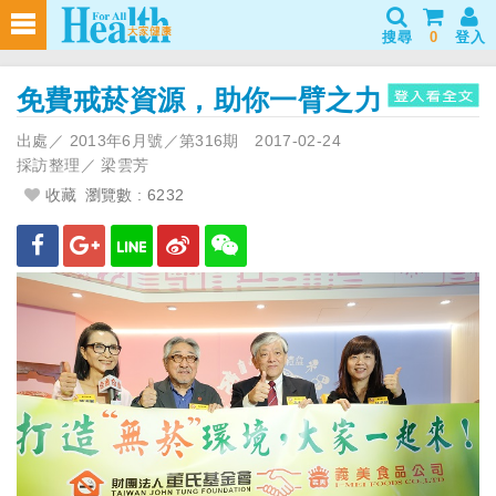
搜尋
0
登入
免費戒菸資源，助你一臂之力
出處／
2013年6月號／第316期
2017-02-24
採訪整理／
梁雲芳
收藏
瀏覽數 : 6232