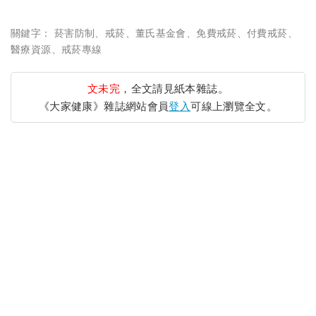
關鍵字：
菸害防制
、
戒菸
、
董氏基金會
、
免費戒菸
、
付費戒菸
、
醫療資源
、
戒菸專線
文未完
，全文請見紙本雜誌。
《大家健康》雜誌網站會員
登入
可線上瀏覽全文。