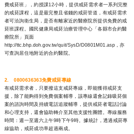
費戒菸班」，約授課12小時，提供戒菸需求者一系列完整
的戒菸課程，這是最完整且省錢的戒菸管道，有戒菸需求
者可洽詢衛生局，是否有離家近的醫療院所提供免費的戒
菸班課程。國民健康局戒菸治療管理中心「各縣市合約醫
療院所」頁面
http://ttc.bhp.doh.gov.tw/quit/SysD/D0801M01.asp，亦
可查詢居住地附近的合約醫院。
2. 0800636363免費戒菸專線
有戒菸需求者，只要撥這支戒菸專線，即能獲得戒菸支
援，除了能夠得到免費個案輔導，該專線還會記錄吸菸個
案的諮詢時間及持續電話追蹤輔導，提供戒菸者電話討論
和心理支持，還會協助轉介至其他支援性團體。專線服務
時間：週一至週六上午9時下午9時。據統計，透過戒菸專
線協助，戒菸成功率超過兩成。