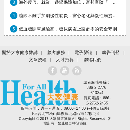
3
海外度假、就業、遊學保障加倍，富邦產險「一期逐夢」專案加碼遠距醫療與緊急救援
4
糖飲不離手加劇慢性發炎，當心老化與慢性病提早報到
5
低血糖開車風險高，糖尿病友上路必學的安全守則
關於大家健康雜誌
顧客服務
電子雜誌
廣告刊登
文章授權
人才招募
聯絡我們
讀者服務專線：
大家健康
886-2-2776-
6133#4
傳真電話：886-
2-2752-2455
服務時間：週一～週五：09:00~17:30 (例假日除外)
105台北市松山區復興北路57號12樓之3
Copyright © 2017 大家健康雜誌 All Rights Reserved. 版
權所有，禁止擅自轉貼節錄