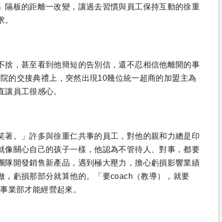
」隔板的距離一改變，讓過去習慣與員工保持互動的徐重
求。
不捨，甚至看到他簡短的告別信，還不忍相信他離開的事
商發院的交接典禮上，突然出現10幾位統一超商的加盟主為
直讓員工很感心。
笑著。」許多與徐重仁共事的員工，對他的親和力總是印
就像關心自己的孩子一樣，他認為不管待人、對事，都要
團隊開發銷售新產品，遇到極大壓力，擔心虧損影響業績
，虧損那部分就算他的。「要coach（教導），就要
整個事業部才能經營起來。