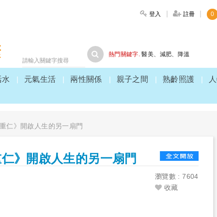
登入
註冊
0
大家健康
熱門關鍵字.
醫美
、
減肥
、
降溫
活水
元氣生活
兩性關係
親子之間
熟齡照護
人
重仁》開啟人生的另一扇門
重仁》開啟人生的另一扇門
瀏覽數 : 7604
收藏