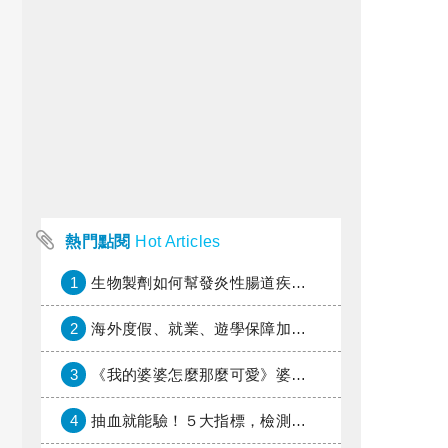
熱門點閱
Hot Articles
1
生物製劑如何幫發炎性腸道疾病患者抗潰瘍？治療進展與健保給付困境一次看
2
海外度假、就業、遊學保障加倍，富邦產險「一期逐夢」專案加碼遠距醫療與緊急救援
3
《我的婆婆怎麼那麼可愛》婆婆希望媳婦放棄領取已故兒子身故理賠金，可以這樣做嗎？
4
抽血就能驗！５大指標，檢測身體是否發炎