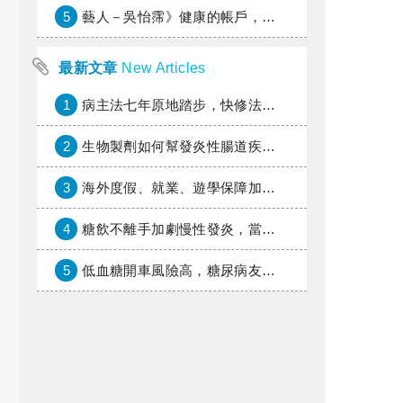
5
藝人－吳怡霈》健康的帳戶，年輕時別提光
最新文章
New Articles
1
病主法七年原地踏步，快修法讓病人自主決定善終
2
生物製劑如何幫發炎性腸道疾病患者抗潰瘍？治療進展與健保給付困境一次看
3
海外度假、就業、遊學保障加倍，富邦產險「一期逐夢」專案加碼遠距醫療與緊急救援
4
糖飲不離手加劇慢性發炎，當心老化與慢性病提早報到
5
低血糖開車風險高，糖尿病友上路必學的安全守則