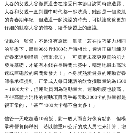
大谷的父親大谷徹原過去在接受日本節目訪問時曾透露，
大谷和父親一直到國中時代都一起洗澡，雖然是一個尷尬
的青春期年紀，但透過一起洗澡的時光，可以讓爸爸更加
仔細的觀察大谷的體格，給予練習上的建議。
父親的「監督」不是沒有原因，畢竟「若在技巧能力相同
的前提下，體重90公斤和60公斤時相比，透過正確訓練與
營養來達到增肌（體重增加），可奠定未來更厚實的肌力
發展基礎，才能有本錢在長時間比賽中，穩定地飆出高球
速或巨砲般的瞬間爆發力！」本身就熱愛健身的運動營養
師楊承樺提到，正常成人每日建議的飲食攝取量約為1500
～1800大卡，但運動員因為運動量大、運動強度也較高，
有些高體力消耗的運動項目選手每天吃3000卡的熱量都是
很正常的，「甚至4000大卡都不會太多！」
儘管一天吃超過10碗飯，對一般人而言好像有點多，但楊
承樺營養師舉例，若以體重60公斤的成人男性來計算，增