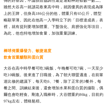
傳的好基因，不論肢體協調性還是運動神經都數一數二。
雖然大谷高一就讀花卷東高中時，就因優異的表現成為隊
上的王牌，但身高186公分的他，體重只有65公斤，體型
略顯單薄。因此
在他高一入學時立下的「目標達成表」表
裡，就有提到要增加體重、下盤強化、肩膀強化等項目，
為此，他也特地增加食量，加強重量訓練。
棒球倚重爆發力、敏捷速度
飲食首重醣類和蛋白質
大谷在高中時早餐可吃3碗飯，午晚餐可吃7碗，一天至少
吃10碗飯。後來進了日職後，為了朝大聯盟邁進，在前輩
達比修的建議下，每天吃6、7餐，除了正常的3餐外，每
餐之間、訓練結束後，還會增加水果和蛋白質的攝取，偶
爾也會吃輕食。剛進入職棒時，大谷體重約86kg，目前約
97kg左右，體格魁梧。