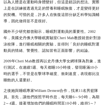
以為人體是在運動時身體變好，但這是錯誤的想法。實際
上是在訓練後透過充足的營養和睡眠恢復，才是變得更好
的契機。可惜的是，許多人在恢復這部分缺乏科學知識輔
導，因此做得並不是很好。
國外不少研究都曾顯示，睡眠對運動員的重要性。2002
年，美國史丹佛大學睡眠實驗室Cheri Mah教授就曾針對游
泳校隊，進行睡眠相關的實驗，並得到「良好的睡眠對運
動員的情緒、警覺性、認知皆有正面影響」的結論。
2009年Cheri Mah教授再以史丹佛大學女網球隊為對象，進
行測試，在連續5週、每天都睡10小時後，發現睡滿10小
時的選手，不管是在擊球準確度、衝刺速度，表現都比沒
睡飽的人還要好。
之後她與睡眠專家William Dement合作，找來11名男籃隊
員。首先，讓他們按照平時作息，每天睡6～9小時，為期
2～4週。接著增加他們的睡眠時間至10小時，維持5～7