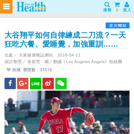
搜尋
0
登入
大谷翔平如何自律練成二刀流？一天
狂吃六餐、愛睡覺，加強重訓……
出處／
大家健康雜誌網站
2018-04-11
採訪整理／
張郁梵 圖／翻攝《Los Angeles Angels》粉絲團
收藏
瀏覽數 : 33576