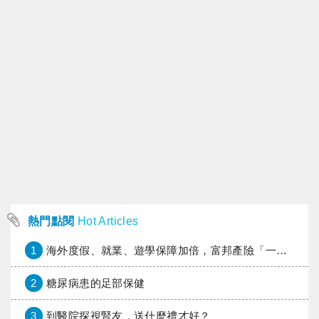
熱門點閱
Hot Articles
1
海外度假、就業、遊學保障加倍，富邦產險「一期逐夢」專案加碼遠距醫療與緊急救援
2
糖尿病患的足部保健
3
到醫院探視腎友，送什麼禮才好？