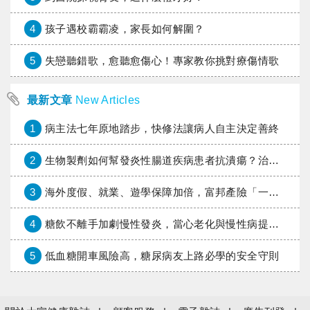
4
孩子遇校霸霸凌，家長如何解圍？
5
失戀聽錯歌，愈聽愈傷心！專家教你挑對療傷情歌
最新文章
New Articles
1
病主法七年原地踏步，快修法讓病人自主決定善終
2
生物製劑如何幫發炎性腸道疾病患者抗潰瘍？治療進展與健保給付困境一次看
3
海外度假、就業、遊學保障加倍，富邦產險「一期逐夢」專案加碼遠距醫療與緊急救援
4
糖飲不離手加劇慢性發炎，當心老化與慢性病提早報到
5
低血糖開車風險高，糖尿病友上路必學的安全守則