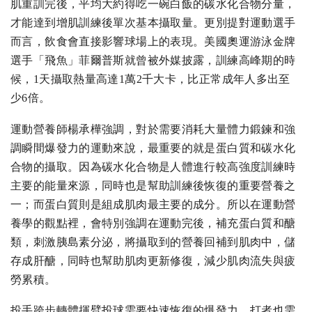
肌重訓完後，平均大約得吃一碗白飯的碳水化合物分量，
才能達到增肌訓練後單次基本攝取量。更別提對運動選手
而言，飲食會直接影響球場上的表現。美國奧運游泳金牌
選手「飛魚」菲爾普斯就曾被外媒披露，訓練高峰期的時
候，1天攝取熱量高達1萬2千大卡，比正常成年人多出至
少6倍。
運動營養師楊承樺強調，對於需要消耗大量體力鍛鍊和強
調瞬間爆發力的運動來說，最重要的就是蛋白質和碳水化
合物的攝取。因為碳水化合物是人體進行較高強度訓練時
主要的能量來源，同時也是幫助訓練後恢復的重要營養之
一；而蛋白質則是組成肌肉最主要的成分。所以在運動營
養學的觀點裡，會特別強調在運動完後，補充蛋白質和醣
類，刺激胰島素分泌，將攝取到的營養回補到肌肉中，儲
存成肝醣，同時也幫助肌肉更新修復，減少肌肉流失與疲
勞累積。
投手跨步轉體揮臂投球需要快速恢復的爆發力，打者也需