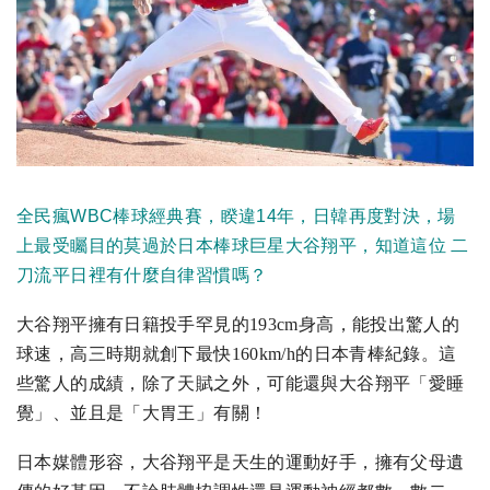
全民瘋WBC棒球經典賽，睽違14年，日韓再度對決，場
上最受矚目的莫過於日本棒球巨星大谷翔平，知道這位 二
刀流平日裡有什麼自律習慣嗎？
大谷翔平擁有日籍投手罕見的193cm身高，能投出驚人的
球速，高三時期就創下最快160km/h的日本青棒紀錄。這
些驚人的成績，除了天賦之外，可能還與大谷翔平「愛睡
覺」、並且是「大胃王」有關！
日本媒體形容，大谷翔平是天生的運動好手，擁有父母遺