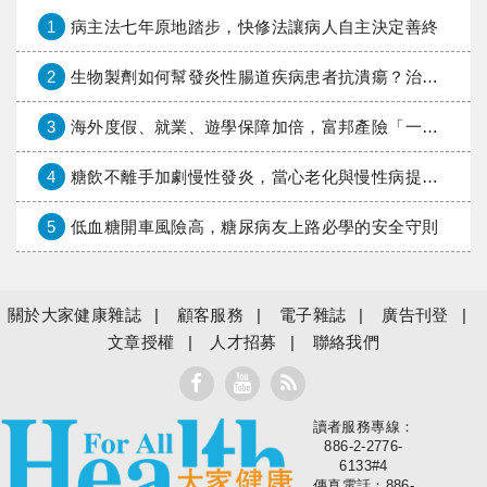
1
病主法七年原地踏步，快修法讓病人自主決定善終
2
生物製劑如何幫發炎性腸道疾病患者抗潰瘍？治療進展與健保給付困境一次看
3
海外度假、就業、遊學保障加倍，富邦產險「一期逐夢」專案加碼遠距醫療與緊急救援
4
糖飲不離手加劇慢性發炎，當心老化與慢性病提早報到
5
低血糖開車風險高，糖尿病友上路必學的安全守則
關於大家健康雜誌
顧客服務
電子雜誌
廣告刊登
文章授權
人才招募
聯絡我們
讀者服務專線：
大家健康
886-2-2776-
6133#4
傳真電話：886-