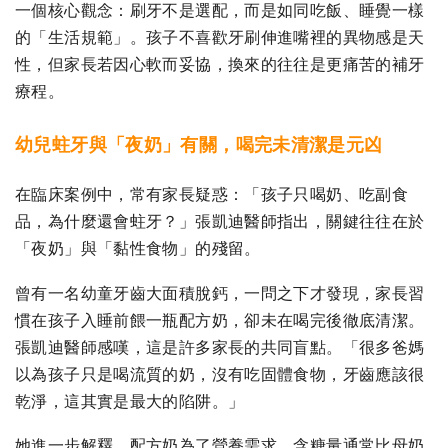
一個核心觀念：刷牙不是選配，而是如同吃飯、睡覺一樣
的「生活規範」。孩子不喜歡牙刷伸進嘴裡的異物感是天
性，但家長若因心軟而妥協，換來的往往是更痛苦的補牙
療程。
幼兒蛀牙與「夜奶」有關，喝完未清潔是元凶
在臨床案例中，常有家長疑惑：「孩子只喝奶、吃副食
品，為什麼還會蛀牙？」張凱迪醫師指出，關鍵往往在於
「夜奶」與「黏性食物」的殘留。
曾有一名幼童牙齒大面積脫鈣，一問之下才發現，家長習
慣在孩子入睡前餵一瓶配方奶，卻未在喝完後徹底清潔。
張凱迪醫師感嘆，這是許多家長的共同盲點。「很多爸媽
以為孩子只是喝流質的奶，沒有吃固體食物，牙齒應該很
乾淨，這其實是最大的陷阱。」
她進一步解釋，配方奶為了營養需求，含糖量通常比母奶