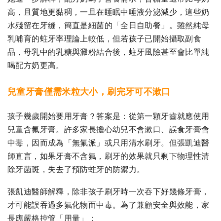
高，且質地更黏稠，一旦在睡眠中唾液分泌減少，這些奶
水殘留在牙縫，簡直是細菌的「全日自助餐」。雖然純母
乳哺育的蛀牙率理論上較低，但若孩子已開始攝取副食
品，母乳中的乳糖與澱粉結合後，蛀牙風險甚至會比單純
喝配方奶更高。
兒童牙膏僅需米粒大小，刷完牙可不漱口
孩子幾歲開始要用牙膏？答案是：從第一顆牙齒就應使用
兒童含氟牙膏。許多家長擔心幼兒不會漱口、誤食牙膏會
中毒，因而成為「無氟派」或只用清水刷牙。但張凱迪醫
師直言，如果牙膏不含氟，刷牙的效果就只剩下物理性清
除牙菌斑，失去了預防蛀牙的防禦力。
張凱迪醫師解釋，除非孩子刷牙時一次吞下好幾條牙膏，
才可能誤吞過多氟化物而中毒。為了兼顧安全與效能，家
長應嚴格控管「用量」：