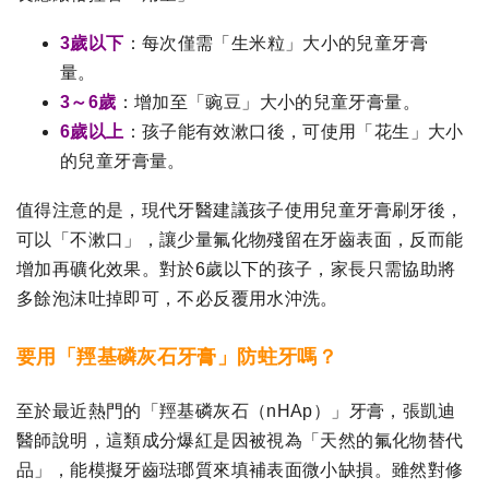
3歲以下
：每次僅需「生米粒」大小的兒童牙膏
量。
3～6歲
：增加至「豌豆」大小的兒童牙膏量。
6歲以上
：孩子能有效漱口後，可使用「花生」大小
的兒童牙膏量。
值得注意的是，現代牙醫建議孩子使用兒童牙膏刷牙後，
可以「不漱口」，讓少量氟化物殘留在牙齒表面，反而能
增加再礦化效果。對於6歲以下的孩子，家長只需協助將
多餘泡沫吐掉即可，不必反覆用水沖洗。
要用「羥基磷灰石牙膏」防蛀牙嗎？
至於最近熱門的「羥基磷灰石（nHAp）」牙膏，張凱迪
醫師說明，這類成分爆紅是因被視為「天然的氟化物替代
品」，能模擬牙齒琺瑯質來填補表面微小缺損。雖然對修