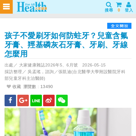
搜尋
0
登入
孩子不愛刷牙如何防蛀牙？兒童含氟
牙膏、羥基磷灰石牙膏、牙刷、牙線
怎麼用
出處／
大家健康雜誌2026年5、6月號
2026-05-15
採訪整理／
吳孟瑤，諮詢／張凱迪(台北醫學大學附設醫院牙科
部兒童牙科主治醫師)
收藏
瀏覽數 : 13490