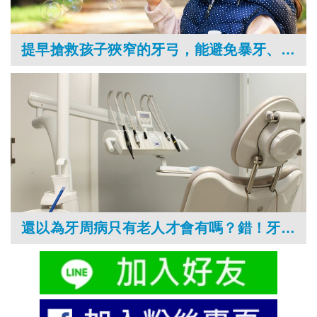
提早搶救孩子狹窄的牙弓，能避免暴牙、戽斗或咬合不正而要矯正牙齒？
還以為牙周病只有老人才會有嗎？錯！牙科治療全自費，小心別讓牙齒吃掉你的存款