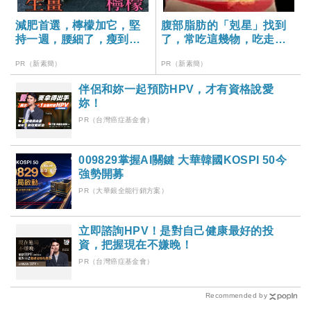
減肥首選，檸檬加它，堅
腹部脂肪的「剋星」找到
持一週，腰細了，瘦到你
了，常吃這幾物，吃走大
懷疑人生
肚囊，瘦出小蠻腰
PR（新素簡）
PR（新素簡）
伴侶和妳一起預防HPV，才有資格說愛
妳！
PR（台灣癌症基金會）
009829掌握AI關鍵 大華韓國KOSPI 50今
強勢開募
PR（大華銀全能行銷方案）
立即諮詢HPV！是對自己健康最好的投
資，把握現在不嫌晚！
PR（台灣癌症基金會）
Recommended by