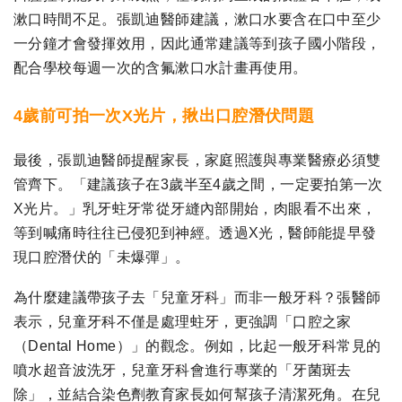
漱口時間不足。張凱迪醫師建議，漱口水要含在口中至少
一分鐘才會發揮效用，因此通常建議等到孩子國小階段，
配合學校每週一次的含氟漱口水計畫再使用。
4歲前可拍一次X光片，揪出口腔潛伏問題
最後，張凱迪醫師提醒家長，家庭照護與專業醫療必須雙
管齊下。「建議孩子在3歲半至4歲之間，一定要拍第一次
X光片。」乳牙蛀牙常從牙縫內部開始，肉眼看不出來，
等到喊痛時往往已侵犯到神經。透過X光，醫師能提早發
現口腔潛伏的「未爆彈」。
為什麼建議帶孩子去「兒童牙科」而非一般牙科？張醫師
表示，兒童牙科不僅是處理蛀牙，更強調「口腔之家
（Dental Home）」的觀念。例如，比起一般牙科常見的
噴水超音波洗牙，兒童牙科會進行專業的「牙菌斑去
除」，並結合染色劑教育家長如何幫孩子清潔死角。在兒