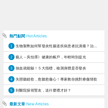
熱門點閱
Hot Articles
1
生物製劑如何幫發炎性腸道疾病患者抗潰瘍？治療進展與健保給付困境一次看
2
藝人－吳怡霈》健康的帳戶，年輕時別提光
3
抽血就能驗！５大指標，檢測身體是否發炎
4
失戀聽錯歌，愈聽愈傷心！專家教你挑對療傷情歌
5
到醫院探視腎友，送什麼禮才好？
最新文章
New Articles