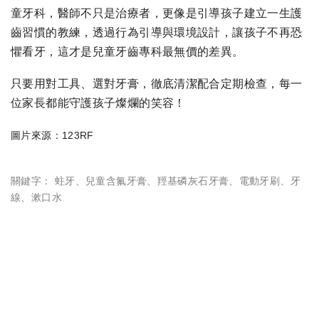
童牙科，醫師不只是治療者，更像是引導孩子建立一生護
齒習慣的教練，透過行為引導與環境設計，讓孩子不再恐
懼看牙，這才是兒童牙齒專科最無價的差異。
只要用對工具、選對牙膏，徹底清潔配合定期檢查，每一
位家長都能守護孩子燦爛的笑容！
圖片來源：123RF
關鍵字：
蛀牙
、
兒童含氟牙膏
、
羥基磷灰石牙膏
、
電動牙刷
、
牙
線
、
漱口水