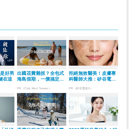
你是好男
出國花費難抓？全包式
拒絕無效醫美！皮膚專
鍵在這
海島假期，一價搞定食
科醫師大推：矽谷電波
宿玩樂，省錢更省心！
X 讓肌膚由內而外更強
PR（Club Med Taiwan）
PR（矽谷電波X）
韌