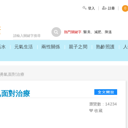
登入
註冊
0
大家健康
熱門關鍵字.
醫美
、
減肥
、
降溫
活水
元氣生活
兩性關係
親子之間
熟齡照護
人
勇氣面對治療
氣面對治療
瀏覽數 : 14234
收藏