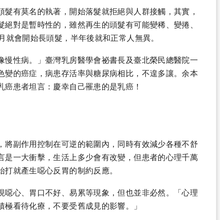
頭髮有莫名的執著，開始落髮就拒絕與人群接觸，其實，
髮絕對是暫時性的，雖然再生的頭髮有可能變稀、變捲、
個月就會開始長頭髮，半年後就和正常人無異。
像慢性病。」臺灣乳房醫學會祕書長及臺北榮民總醫院一
色變的癌症，病患存活率與糖尿病相比，不遑多讓。余本
乳癌患者坦言：慶幸自己罹患的是乳癌！
，將副作用控制在可逆的範圍內，同時有效減少各種不舒
言是一大衝擊，生活上多少會有改變，但患者的心理千萬
始打就產生噁心反胃的制約反應。
現噁心、胃口不好、易累等現象，但也並非必然。「心理
積極看待化療，不要受舊成見的影響。」