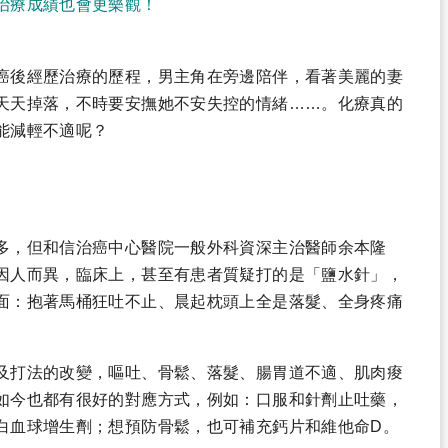
治療成績也會更樂觀！
癌後經歷治療的歷程，男主角在旁邊陪伴，看著美麗的妻
天天掉落，不時要安撫她不安失控的情緒……。化療真的
能減輕不適呢？
多，但和信治癌中心醫院一般外科資深主治醫師余本隆
因人而異，臨床上，甚至有患者質疑打的是「鹽水針」，
面：抱著馬桶狂吐不止、晨起枕頭上全是落髮、全身疼痛
及打法的改變，嘔吐、骨鬆、落髮、腸胃道不適、肌肉痠
如今也都有很好的對應方式，例如：口服和針劑止吐藥，
白血球增生劑；想預防骨鬆，也可補充鈣片和維他命D。