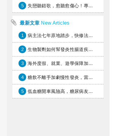
5
失戀聽錯歌，愈聽愈傷心！專家教你挑對療傷情歌
最新文章
New Articles
1
病主法七年原地踏步，快修法讓病人自主決定善終
2
生物製劑如何幫發炎性腸道疾病患者抗潰瘍？治療進展與健保給付困境一次看
3
海外度假、就業、遊學保障加倍，富邦產險「一期逐夢」專案加碼遠距醫療與緊急救援
4
糖飲不離手加劇慢性發炎，當心老化與慢性病提早報到
5
低血糖開車風險高，糖尿病友上路必學的安全守則