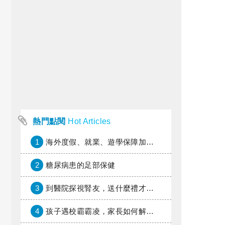
熱門點閱
Hot Articles
1
海外度假、就業、遊學保障加倍，富邦產險「一期逐夢」專案加碼遠距醫療與緊急救援
2
糖尿病患的足部保健
3
到醫院探視腎友，送什麼禮才好？
4
孩子遇校霸霸凌，家長如何解圍？