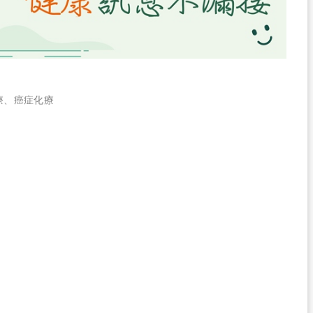
療
、
癌症化療