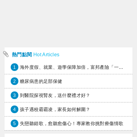
熱門點閱
Hot Articles
1
海外度假、就業、遊學保障加倍，富邦產險「一期逐夢」專案加碼遠距醫療與緊急救援
2
糖尿病患的足部保健
3
到醫院探視腎友，送什麼禮才好？
4
孩子遇校霸霸凌，家長如何解圍？
5
失戀聽錯歌，愈聽愈傷心！專家教你挑對療傷情歌