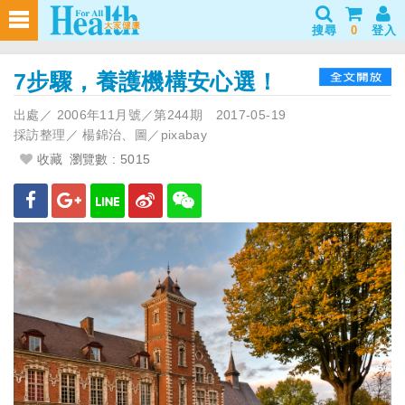
搜尋
0
登入
7步驟，養護機構安心選！
出處／
2006年11月號／第244期
2017-05-19
採訪整理／
楊錦治、圖／pixabay
收藏
瀏覽數 : 5015