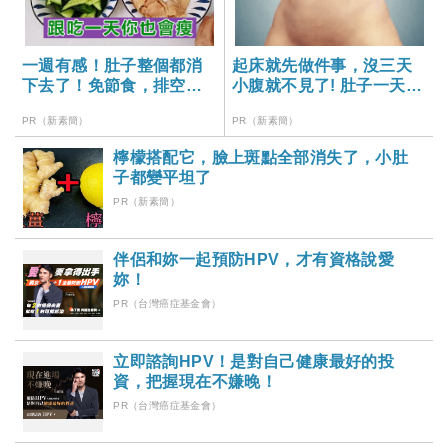
一週有感！肚子整個都消
起床就先做件事，沒三天
下去了！免節食，排空順
小腹就不見了! 肚子一天天
暢就夠
變小！
PR（新素簡）
PR（新素簡）
檸檬搭配它，臉上斑點全部消失了，小肚
子都變平坦了
PR（新素簡）
伴侶和妳一起預防HPV，才有資格說愛
妳！
PR（台灣癌症基金會）
立即諮詢HPV！是對自己健康最好的投
資，把握現在不嫌晚！
PR（台灣癌症基金會）