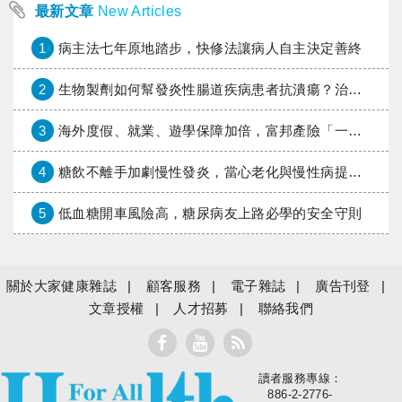
最新文章
New Articles
1
病主法七年原地踏步，快修法讓病人自主決定善終
2
生物製劑如何幫發炎性腸道疾病患者抗潰瘍？治療進展與健保給付困境一次看
3
海外度假、就業、遊學保障加倍，富邦產險「一期逐夢」專案加碼遠距醫療與緊急救援
4
糖飲不離手加劇慢性發炎，當心老化與慢性病提早報到
5
低血糖開車風險高，糖尿病友上路必學的安全守則
關於大家健康雜誌
顧客服務
電子雜誌
廣告刊登
文章授權
人才招募
聯絡我們
讀者服務專線：
大家健康
886-2-2776-