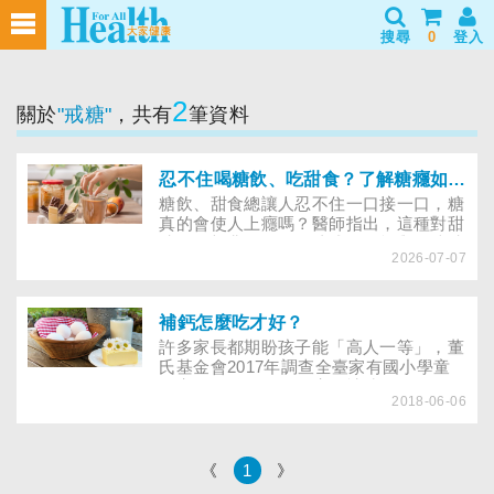
搜尋
0
登入
2
關於
"戒糖"
，共有
筆資料
忍不住喝糖飲、吃甜食？了解糖癮如何形成
糖飲、甜食總讓人忍不住一口接一口，糖
真的會使人上癮嗎？醫師指出，這種對甜
味的渴望非單一原因造成，可能與血糖波
2026-07-07
動、大腦多巴胺反應及生活習慣有關，若
想戒糖減肥不需焦慮，醫師傳授循序漸進
的減糖法。
補鈣怎麼吃才好？
許多家長都期盼孩子能「高人一等」，董
氏基金會2017年調查全臺家有國小學童
的家長，發現42％的家長讓孩子吃保健品
2018-06-06
的目的是為了補充鈣質、幫助長高。
《
1
》