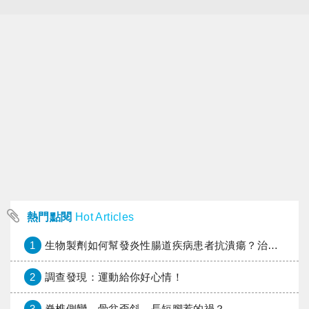
熱門點閱
Hot Articles
1
生物製劑如何幫發炎性腸道疾病患者抗潰瘍？治療進展與健保給付困境一次看
2
調查發現：運動給你好心情！
3
脊椎側彎、骨盆歪斜，長短腳惹的禍？