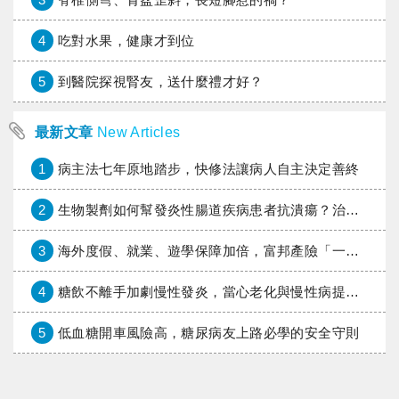
4
吃對水果，健康才到位
5
到醫院探視腎友，送什麼禮才好？
最新文章
New Articles
1
病主法七年原地踏步，快修法讓病人自主決定善終
2
生物製劑如何幫發炎性腸道疾病患者抗潰瘍？治療進展與健保給付困境一次看
3
海外度假、就業、遊學保障加倍，富邦產險「一期逐夢」專案加碼遠距醫療與緊急救援
4
糖飲不離手加劇慢性發炎，當心老化與慢性病提早報到
5
低血糖開車風險高，糖尿病友上路必學的安全守則