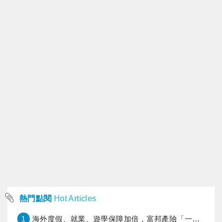
熱門點閱
Hot Articles
1
海外度假、就業、遊學保障加倍，富邦產險「一期逐夢」專案加碼遠距醫療與緊急救援