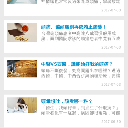
作時，連止痛藥都制服不了它。
神情緒也常常反過來造成頭痛，學著放鬆
心情與適當運動，才能跳脫頭痛的惡性循
2017-07-03
環！動不動就頭痛，一直是小林最苦惱的
事。想到醫院徹底找出病因，醫師卻告訴
他：「你沒有病，一切檢查正常，只要學
著解除壓力，應該就沒問題。」「這是什
頭痛、偏頭痛別再依賴止痛藥！
麼答案？難道是我沒事找事做？」小林連
台灣偏頭痛患者中高達八成習慣服用成
跑了三家大醫院，每個醫生都這麼告訴
藥，而到醫院求診的頭痛患者中竟有五成
他。
藥物上癮！頭痛藥物雖能減緩頭痛，過量
2017-07-03
使用卻會讓頭痛加劇，頭痛成藥何時可
用，又該怎麼用才安全？你知道台灣地區
每天有60萬人喊頭痛，而且大部分的人服
用成藥止痛嗎？台北榮民總醫院與陽明醫
中醫VS西醫，誰能治好我的頭痛？
學院曾做過一項研究顯示，台灣地區150
頭痛不斷復發，究竟問題出在哪裡？透過
萬名偏頭痛患者當中，有八成的比例習慣
西醫、中醫、中西合併與物理治療，要讓
吃成藥，甚至濫用成藥；因為頭痛到醫院
頭痛無所遁形！ 很多人都曾經歷頭痛的
求診的病患當中，竟有五成有藥物上癮的
2017-07-03
滋味，對反覆發作的頭痛更是束手無策，
症狀！這樣的數據聽來嚇人，但仔細看看
其實，只有少部分疾病引起的頭痛，如腦
你我週遭的親友，不也是有這樣的人存
瘤、蜘蛛膜下腔出血等，有立即致命的危
在？
險，其他八成以上的頭痛是壓力、姿勢不
頭暈想吐，該看哪一科？
良或肌肉緊張等因素造成，只要找出原
「醫生，我頭好暈，到底生了什麼病？」
因，配合藥物治療以及冷熱敷、指壓按
頭暈看似單一症狀，病因卻很複雜，可能
摩、運動等非藥物治療，多可遠離病源，
是眼耳平衡系統出問題，也可能與服用的
讓頭痛迎刃而解。話雖如此，有些人還是
2017-06-30
藥物有關，或是心律不整、腦中風、腦瘤
甩不掉頭痛的夢魘，關鍵到底是什麼？