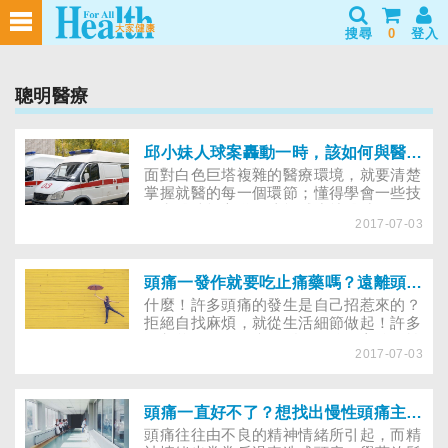
搜尋
0
登入
聰明醫療
邱小妹人球案轟動一時，該如何與醫院打交道、避免成為人球？
面對白色巨塔複雜的醫療環境，就要清楚
掌握就醫的每一個環節；懂得學會一些技
巧和醫院打交道，才能減少就醫時的不便
2017-07-03
與遺憾。今年年初，邱小妹事件引爆媒體
熱度，整起事件揭露出醫療轉診制度、醫
師輪班制度、緊急醫療體系等問題，醫界
得到了嚴重的教訓，社會大眾則大開眼
頭痛一發作就要吃止痛藥嗎？遠離頭痛必知的妙招
界，除了訝異醫療體系的複雜、沉痾，許
什麼！許多頭痛的發生是自己招惹來的？
多人也開始擔心「下個人球會不會是
拒絕自找麻煩，就從生活細節做起！許多
我？」、「醫療體系複雜，該如何自
人都曾經有過頭痛欲裂的經驗，它總是悄
保？」醫院除了加緊檢討、積極策動制度
2017-07-03
悄地就來了，沒有任何原因，也不分時
面的改善外，民眾其實可以學會一些與醫
間、場合，甚至在最忙亂的時候還來摻一
院打交道的技巧和籌碼，減少就醫時的不
腳搗蛋。如果想要忽視它，或是用意志力
便與遺憾。
驅趕它，它就會讓你好看，只有乖乖地吞
頭痛一直好不了？想找出慢性頭痛主因，看診前該有哪些準備？
下止痛藥，還得動作快，不然等到頭痛發
頭痛往往由不良的精神情緒所引起，而精