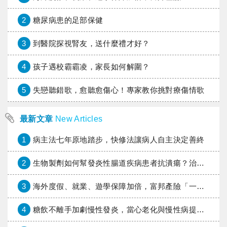
2
糖尿病患的足部保健
3
到醫院探視腎友，送什麼禮才好？
4
孩子遇校霸霸凌，家長如何解圍？
5
失戀聽錯歌，愈聽愈傷心！專家教你挑對療傷情歌
最新文章
New Articles
1
病主法七年原地踏步，快修法讓病人自主決定善終
2
生物製劑如何幫發炎性腸道疾病患者抗潰瘍？治療進展與健保給付困境一次看
3
海外度假、就業、遊學保障加倍，富邦產險「一期逐夢」專案加碼遠距醫療與緊急救援
4
糖飲不離手加劇慢性發炎，當心老化與慢性病提早報到