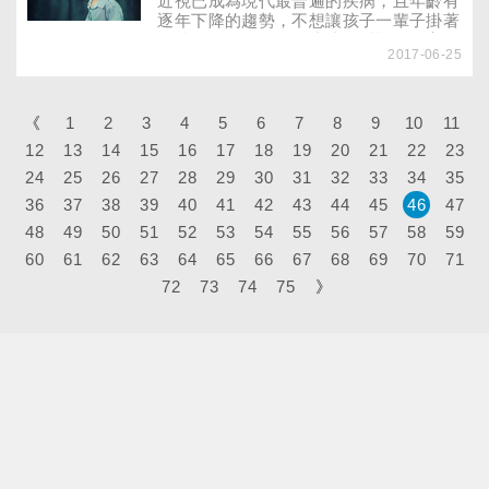
近視已成為現代最普遍的疾病，且年齡有
不是件容易的事，尤其對一些上班族而
逐年下降的趨勢，不想讓孩子一輩子掛著
言，每天從早到晚趕上班、趕工作、趕應
眼鏡過日子，如何從小遠離近視的侵害？
酬，三餐不定時，加上各種壓力，便祕似
2017-06-25
孩童3～10歲，視力發育可塑性最強時，
乎成了常見的毛病。
愈早預防，愈能擺脫近視的束縛。除了看
電視、使用電腦時要注意，平時還有哪些
保養視力的好方法？
《
1
2
3
4
5
6
7
8
9
10
11
12
13
14
15
16
17
18
19
20
21
22
23
24
25
26
27
28
29
30
31
32
33
34
35
36
37
38
39
40
41
42
43
44
45
46
47
48
49
50
51
52
53
54
55
56
57
58
59
60
61
62
63
64
65
66
67
68
69
70
71
72
73
74
75
》