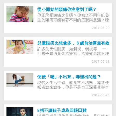
引起的眩暈。到底頭暈該看什麼科？才能
盡快查出原因，終結頭暈？55歲的淑敏，
一早起來感覺頭暈腦脹，又出現嘔吐症
從小開始的頭痛你注意到了嗎？
狀，人很不舒服，原以為是感冒加上吃壞
你正承受頭痛之苦嗎？你知道不同年紀發
肚子，只要多躺一下就好，沒想到直到下
生的頭痛可能有著不同的症狀與意涵？瞭
午，仍未見好轉，家人緊急將她送急診。
解自己的頭痛，才能對症下藥，不再「頭
經醫師仔細詢問後，雖已排除中風可能，
2017-06-29
痛」！ 幾乎人人都頭痛過，頭痛可說是
仍需持續安排腦、耳鼻、眼部各項會診檢
老少通吃，男女皆不放過。當小孩喊頭
查，最後確診為白內障引起的頭暈。家人
痛，父母常徘徊在信與不信間，信，年紀
很疑惑，為什麼要做這麼多檢查，不能儘
這麼小真會頭痛？是不是不想上學？不
兒童眼疾比想像多，６歲前治療最有效
早確定頭暈病因嗎？
信，又怕是輕忽不得的重症預兆，真是為
許多先天性眼疾，如斜視、弱視等， 一
難。並非所有頭痛都是由腫瘤或疾病引
旦孩子錯過黃金治療期，治療效果就不理
起，真正病因性的頭痛可能連1/100都不
想。想要提早發現，家長該如何提高警
到，主治頭痛門診的台北榮總神經內科主
2017-06-28
覺？從嬰兒呱呱墜地那一刻起，視覺就開
治醫師暨陽明大學教授王署君解釋，頭痛
始發展。然而，孩童認知及表達能力不
時的檢查主要是排除疾病的可能性，但若
足，須靠父母觀察，才有機會提早發現各
有新發生、情況突然改變的頭痛，或併發
類遺傳性眼疾。過去常有父母忙於工作，
便便「嗯」不出來，哪裡出問題？
意識模糊、發燒、頸部僵硬等症狀，就要
保母又疏於照顧或沒經驗，結果延誤孩子
現代人生活忙碌、飲食常不均衡，導致便
特別小心。
的視力治療，近年因臺北市大力推動幼兒
祕者愈來愈多，你是不是也正深受其害？
園視力和齲齒普級篩檢，很多小朋友就讀
據外電報導，印度一名30歲男子長期便
幼稚園中班或大班時就會進行視力篩檢，
2017-06-26
祕，因聽信偏方，以為吞下重物可壓迫排
有異常者，再透過老師轉告父母帶至醫院
便，3個月內吞下118枚硬幣，直到胃痛
複診，使得延誤就醫的情況大為降低，但
受不了，才到醫院求診，動了3小時手術
若是住在臺北市以外的區域，要怎麼對孩
才取出腹中硬幣。聽起來很不可思議，不
8招不讓孩子成為四眼田雞
童的眼疾有所警覺？
過，對某些人而言，解決便便問題，似乎