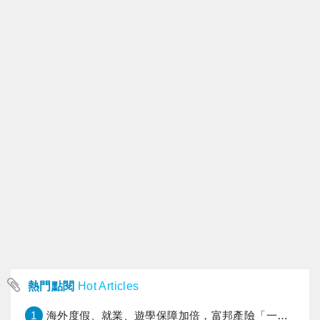
熱門點閱
Hot Articles
1
海外度假、就業、遊學保障加倍，富邦產險「一期逐夢」專案加碼遠距醫療與緊急救援