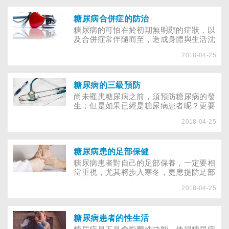
病早已被世界衛生組織（WHO）認定為
20世紀最嚴重的慢性病，根據衛生署的統
計，糖尿病近年來一直高居國人十大死因
糖尿病合併症的防治
的第五位，也是引起失明、洗腎及截肢的
糖尿病的可怕在於初期無明顯的症狀，以
主要原因。
及合併症常伴隨而至，造成身體與生活沈
重的負擔。現代醫學科技發達，只要作好
2018-04-25
血糖與血壓控制，可以有效地預防合併症
的發生。隨著物質文明進步，國人平均壽
命延長，糖尿病，尤其是第2 型(非胰島
素依賴型)糖尿病也快速增加，為能擁有
糖尿病的三級預防
優質的晚年生活，如何預防、診斷與治療
​尚未罹患糖尿病之前，須預防糖尿病的發
已成為糖尿病防治非常重要的課題。
生；但是如果已經是糖尿病患者呢？更要
防止失能或器官衰竭的發生。糖尿病是一
2018-04-25
種血中葡萄糖濃度過高的疾病，狹義的糖
尿病預防是指預防糖尿病的發生，以目前
的醫藥科技水準要消滅糖尿病的發生，尚
屬不可能。因此廣義的糖尿病預防是指
糖尿病患的足部保健
「三級預防」，即是在尚未得病之前，預
糖尿病患者對自己的足部保養，一定要相
防病發的「第一級預防」；以及早期診
當重視，尤其將步入寒冬，更應提防足部
斷，並設法改善或終止糖尿病進行的「第
的病變。不當的穿鞋子、局部足部直接加
二級預防」；還有對已罹患糖尿病的患
2018-04-25
熱過度、修剪趾甲的方法不對、不當地用
者，施予合理的血糖控制、有效的糖尿病
刀片刮除厚皮等等所造成的糖尿病足部問
衛教，並進行危險因子管理，以防失能或
題，如果發生在糖尿病初期病人的身上，
器官衰竭的各種措施的「第三級預防」。
可能不會有立即的危害，但如果發生在糖
糖尿病患者的性生活
尿病病程較久，曾有神經病變、血管病變