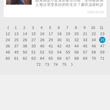
糖尿病是不是會影響性功能，使得糖尿病
和較差的血液循環，一旦血糖又控制不佳
人無法享受美好的性生活？書田泌尿科診
的話，那足部的問題可能會很難治療！
所院長陳明村指出，糖尿病人的性生活，
2018-04-25
與一般人無異，而糖尿病的藥物治療，本
身並不會對性能力造成影響。只有因為長
期血糖控制不好，導致出現慢性併發症，
引起小血管動脈硬化和周邊神經病變等的
《
1
2
3
4
5
6
7
8
9
10
11
患者，男女的性功能才會減退。
12
13
14
15
16
17
18
19
20
21
22
23
24
25
26
27
28
29
30
31
32
33
34
35
36
37
38
39
40
41
42
43
44
45
46
47
48
49
50
51
52
53
54
55
56
57
58
59
60
61
62
63
64
65
66
67
68
69
70
71
72
73
74
75
》