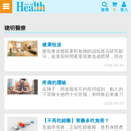
搜尋
0
登入
聰明醫療
健康短波
廣告會改變孩童對食物的認知過去研究顯
示，孩童長時間看電視會造成肥胖，現在
研究更進一步發現，電視中速食的廣告，
2018-04-25
可能會影響孩童對於食物的認知，再度對
孩童的肥胖問題造成影響。速食的廣告內
容幾十年來變化相當大，早期的速食廣告
強調食物本身；中期的速食廣告專注在飲
疼痛的隱喻
食場所的趣味性；現在的速食廣告則強調
這陣子，周邊親友不約而同提到，黏人的
食物的「大小」，例如大漢堡、大薯條。
下背痛令他們十分苦惱，有時痛起來像刀
在剮，坐立難安、寸步難行。他們嘗試各
2018-04-25
種療法，只求不痛，然而，不痛就表示沒
問題嗎？下背痛就像發燒，不是疾病，是
症狀，病因從肌肉韌帶拉傷、姿勢不良、
脊椎關節炎、坐骨神經痛，到婦科或內科
【不再吃錯藥】胃藥多吃無害？
疾病，甚至腫瘤轉移都有可能。假如治療
意服用胃藥，正如吃錯藥般，會對身體產