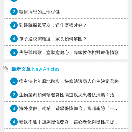
2
糖尿病患的足部保健
3
到醫院探視腎友，送什麼禮才好？
4
孩子遇校霸霸凌，家長如何解圍？
5
失戀聽錯歌，愈聽愈傷心！專家教你挑對療傷情歌
最新文章
New Articles
1
病主法七年原地踏步，快修法讓病人自主決定善終
2
生物製劑如何幫發炎性腸道疾病患者抗潰瘍？治療進展與健保給付困境一次看
3
海外度假、就業、遊學保障加倍，富邦產險「一期逐夢」專案加碼遠距醫療與緊急救援
4
糖飲不離手加劇慢性發炎，當心老化與慢性病提早報到