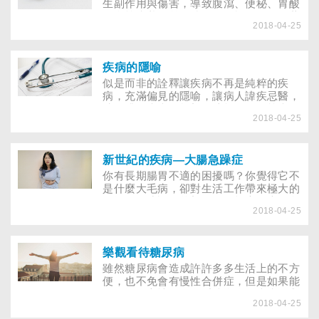
只求不痛，麻醉藥也能達到效果，況且疼
生副作用與傷害，導致腹瀉、便秘、胃酸
痛是種指標，貿然止痛，問題沒有解決，
過多等症狀。前一陣子有鑑於國人胃腸藥
疼痛當然可能再發，甚至延誤病情診斷。
2018-04-25
物費用支出過多，健保局祭出「不給付」
因此，下背痛來襲時，除了緩解疼痛，疼
的撒手金間，健保局「不教而殺」的作法
痛背後傳達的嚴肅警訊，更要留意。
固有可議之處，然國人「有病治病、無病
強身」的用藥觀念，應接受專家的再教
疾病的隱喻
育。
似是而非的詮釋讓疾病不再是純粹的疾
病，充滿偏見的隱喻，讓病人諱疾忌醫，
唯有跳脫疾病的幻想，才能還原結核病、
2018-04-25
癌症、愛滋病原本的真實面貌。生病無疑
是折磨人的；然而有些疾病，受苦的不僅
是病人的身體，精神上的折磨更是厲害，
特別是那些和死亡緊密相連，卻原因不明
新世紀的疾病—大腸急躁症
的疾病。不過，造成精神受苦的並不完全
你有長期腸胃不適的困擾嗎？你覺得它不
是疾病本身，長久以來與疾病如影隨形的
是什麼大毛病，卻對生活工作帶來極大的
隱喻也要負很大的責任。作者蘇珊．桑塔
干擾？你或許不曾想過你可能患有大腸急
格，即企圖剝除這層層覆蓋在疾病身上的
2018-04-25
躁症。任職廣告公司的潘先生，生活一向
厚繭，還原它本來的面目，與人素面相
忙碌緊張、三餐不定，長期以來，一直有
識。
脹氣、腹瀉、便秘的困擾，潘先生並不以
為意，只當是自己胃腸不好，吃吃整腸藥
樂觀看待糖尿病
散便了事。
雖然糖尿病會造成許許多多生活上的不方
便，也不免會有慢性合併症，但是如果能
夠轉換個心情、正向看待自身的疾病，與
2018-04-25
疾病為伍的日子，才不會更加難過。糖尿