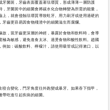
成牙菌斑，牙齒表面覆蓋著琺瑯質，形成薄薄一層防護
時，牙菌斑中的細菌會將碳水化合物轉變為所需的能量，
齒上，就會侵蝕琺瑯質導致蛀牙。用力刷牙或使用過硬的
，牙齒更容易因食物殘渣中的細菌滋生而腐爛。
緣故，當牙齒更深層的神經，暴露於食物和飲料時，會導
度極為敏感，避免進食太冰、過燙食物和酸性飲料。趙國
，例如：碳酸飲料、檸檬汁，請使用吸管或記得漱口，以
生咬合變化，門牙角度往外跑變成暴牙。如果吞下指甲，
連帶吃進引起疾病的細菌。