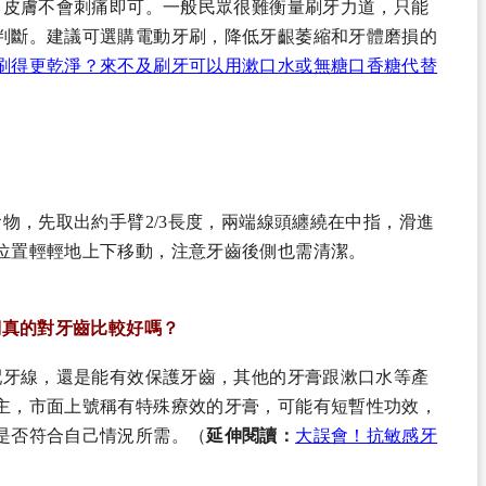
，皮膚不會刺痛即可。一般民眾很難衡量刷牙力道，只能
判斷。建議可選購電動牙刷，降低牙齦萎縮和牙體磨損的
刷得更乾淨？來不及刷牙可以用漱口水或無糖口香糖代替
食物，先取出約手臂2/3長度，兩端線頭纏繞在中指，滑進
位置輕輕地上下移動，注意牙齒後側也需清潔。
們真的對牙齒比較好嗎？
配牙線，還是能有效保護牙齒，其他的牙膏跟漱口水等產
主，市面上號稱有特殊療效的牙膏，可能有短暫性功效，
是否符合自己情況所需。（
延伸閱讀：
大誤會！抗敏感牙