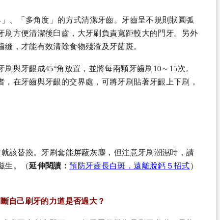
具」、「多角度」的方式清潔牙齒。牙齒呈不規則狀圓弧
牙刷方便清潔後臼齒，大牙刷負責寬距較大的門牙。另外
齒縫，才能有效清除食物殘渣及牙菌斑。
刷與牙齦成45°角放置，並將每兩顆牙齒刷10～15次。
者，在牙齒與牙齦的交界處，可將牙刷貼著牙齦上下刷，
岔就該替換。牙刷套能屏蔽灰塵，但注意牙刷潮濕時，請
滋生。（
延伸閱讀：
預防牙齒長白斑，遠離脫鈣５招式
）
判斷自己刷牙的力道是否過大？