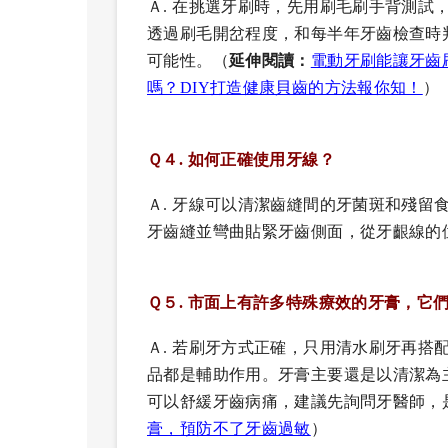
Ａ. 在挑選牙刷時，先用刷毛刷手背測試
透過刷毛開岔程度，和每半年牙齒檢查時
可能性。（
延伸閱讀：
電動牙刷能讓牙齒
嗎？DIY打造健康貝齒的方法報你知！
）
Ｑ４. 如何正確使用牙線？
Ａ. 牙線可以清潔齒縫間的牙菌斑和殘留
牙齒縫並彎曲貼緊牙齒側面，從牙齦線的
Ｑ５. 市面上有許多特殊療效的牙膏，它
Ａ. 若刷牙方式正確，只用清水刷牙再搭
品都是輔助作用。牙膏主要還是以清潔為
可以舒緩牙齒病痛，建議先詢問牙醫師，
膏，預防不了牙齒過敏
）