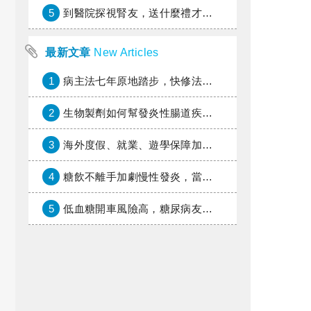
5
到醫院探視腎友，送什麼禮才好？
最新文章
New Articles
1
病主法七年原地踏步，快修法讓病人自主決定善終
2
生物製劑如何幫發炎性腸道疾病患者抗潰瘍？治療進展與健保給付困境一次看
3
海外度假、就業、遊學保障加倍，富邦產險「一期逐夢」專案加碼遠距醫療與緊急救援
4
糖飲不離手加劇慢性發炎，當心老化與慢性病提早報到
5
低血糖開車風險高，糖尿病友上路必學的安全守則