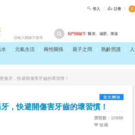
登入
註冊
0
大家健康
熱門關鍵字.
醫美
、
減肥
、
降溫
活水
元氣生活
兩性關係
親子之間
熟齡照護
人
更傷牙，快避開傷害牙齒的壞習慣！
傷牙，快避開傷害牙齒的壞習慣！
瀏覽數 : 10688
收藏