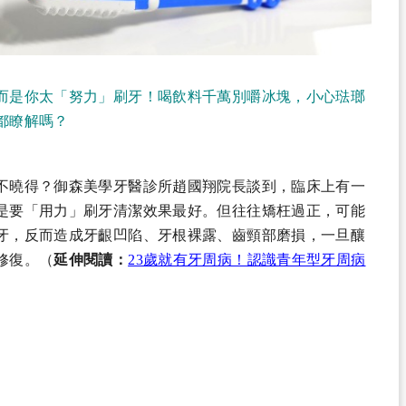
而是你太「努力」刷牙！喝飲料千萬別嚼冰塊，小心琺瑯
都瞭解嗎？
不曉得？御森美學牙醫診所趙國翔院長談到，臨床上有一
是要「用力」刷牙清潔效果最好。但往往矯枉過正，可能
牙，反而造成牙齦凹陷、牙根裸露、齒頸部磨損，一旦釀
修復。（
延伸閱讀：
23歲就有牙周病！認識青年型牙周病