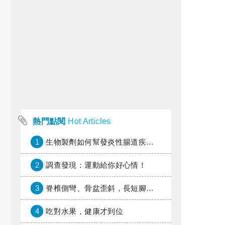
熱門點閱
Hot Articles
1
生物製劑如何幫發炎性腸道疾病患者抗潰瘍？治療進展與健保給付困境一次看
2
調查發現：運動給你好心情！
3
脊椎側彎、骨盆歪斜，長短腳惹的禍？
4
吃對水果，健康才到位