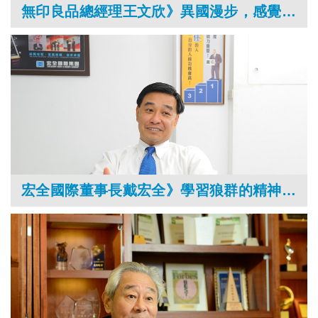
無印良品總經理王文欣》異國漫步，感覺陽光、微風的溫柔
宏全國際董事長戴宏全》學習狼群的精神，團隊更有耐力！