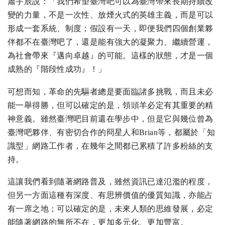
蕭宇辰說：「我們希望臺灣吧可以為臺灣帶來長期持續改
變的力量，不是一次性、放煙火式的英雄主義，而是可以
形成一套系統、制度；假設有一天，即便我們四個創業夥
伴都不在臺灣吧了，還是能有強大的凝聚力、繼續營運，
為社會帶來『邁向卓越』的可能。這樣的狀態，才是一個
成熟的『階段性成功』！」
可想而知，革命的先驅者總是要面臨諸多挑戰，而且未必
能一舉得勝，但可以確定的是，領頭羊必定有其重要的精
神意義。雖然臺灣吧目前還在學步中，但是它與幾位曾為
臺灣吧夥伴、有密切合作的冏星人和Brian等，都屬於「知
識型」網路工作者，在幾年之間都已累積了許多粉絲的支
持。
這讓我們看到隨著網路普及，雖然資訊已達氾濫的程度，
但另一方面這種有深度、有思辨價值的優質知識，亦能占
有一席之地；可以確定的是，未來人類的思維發展，必定
能隨著網路的無所不在，更加多元化、更加豐富。