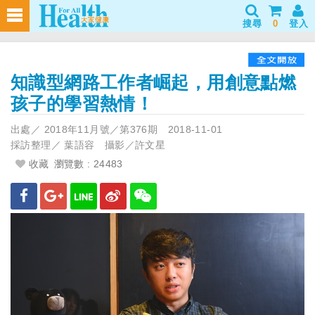
搜尋
0
登入
知識型網路工作者崛起，用創意點燃
孩子的學習熱情！
出處／
2018年11月號／第376期
2018-11-01
採訪整理／
葉語容 攝影／許文星
收藏
瀏覽數 : 24483