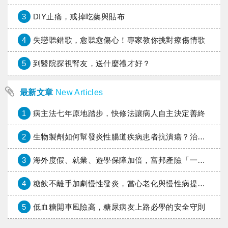
3
DIY止痛，戒掉吃藥與貼布
4
失戀聽錯歌，愈聽愈傷心！專家教你挑對療傷情歌
5
到醫院探視腎友，送什麼禮才好？
最新文章
New Articles
1
病主法七年原地踏步，快修法讓病人自主決定善終
2
生物製劑如何幫發炎性腸道疾病患者抗潰瘍？治療進展與健保給付困境一次看
3
海外度假、就業、遊學保障加倍，富邦產險「一期逐夢」專案加碼遠距醫療與緊急救援
4
糖飲不離手加劇慢性發炎，當心老化與慢性病提早報到
5
低血糖開車風險高，糖尿病友上路必學的安全守則