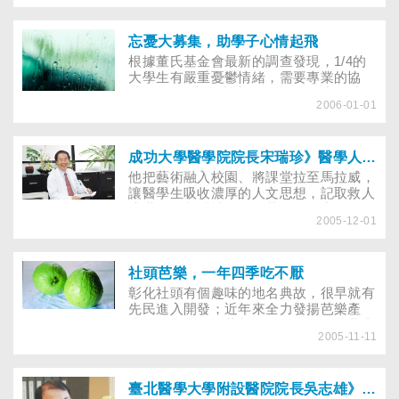
教你以知識取代恐慌，也更進一步認識這
位破解怪病的「醫界柯南」。
忘憂大募集，助學子心情起飛
根據董氏基金會最新的調查發現，1/4的
大學生有嚴重憂鬱情緒，需要專業的協
助；每5位大學生就有2位自覺壓力到達臨
2006-01-01
界點。在大學之門漸成為「藍色大門」之
時，教育部、7-ELEVEN與董氏基金會共
同舉辦忘憂大募集──圖文創作、短片及
網頁競賽，藉此鼓勵大學生運用創意與生
成功大學醫學院院長宋瑞珍》醫學人文無疆界的領航者
命經驗，化為「憂鬱處方箋」，幫助學子
他把藝術融入校園、將課堂拉至馬拉威，
們脫離憂鬱泥沼。
讓醫學生吸收濃厚的人文思想，記取救人
濟世的奉獻精神，在改革的過程中，如同
2005-12-01
一幅他喜愛的帆船油畫——「乘風破
浪」，帶領成大醫學院航向世界級水準的
彼岸。南台灣有位醫學院院長，願意投入
心力，做好醫學教育評鑑中沒有包含卻相
社頭芭樂，一年四季吃不厭
當重要的項目，例如設置藝術櫥窗、校園
彰化社頭有個趣味的地名典故，很早就有
環境藝術化或成立音樂讀書會等，將醫學
先民進入開發；近年來全力發揚芭樂產
人文素養推展至生活中，他是成功大學副
業，從果實到嫩葉都運用，擺脫傳統農業
校長兼醫學院院長宋瑞珍教授。
2005-11-11
的束縛，加入生技研發，讓芭樂也有機會
變黃金。
臺北醫學大學附設醫院院長吳志雄》 當醫生是一種福氣