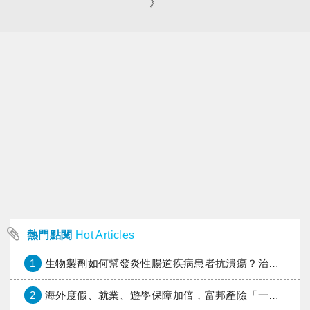
》
熱門點閱
Hot Articles
1
生物製劑如何幫發炎性腸道疾病患者抗潰瘍？治療進展與健保給付困境一次看
2
海外度假、就業、遊學保障加倍，富邦產險「一期逐夢」專案加碼遠距醫療與緊急救援