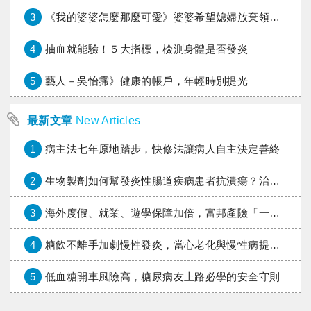
3
《我的婆婆怎麼那麼可愛》婆婆希望媳婦放棄領取已故兒子身故理賠金，可以這樣做嗎？
4
抽血就能驗！５大指標，檢測身體是否發炎
5
藝人－吳怡霈》健康的帳戶，年輕時別提光
最新文章
New Articles
1
病主法七年原地踏步，快修法讓病人自主決定善終
2
生物製劑如何幫發炎性腸道疾病患者抗潰瘍？治療進展與健保給付困境一次看
3
海外度假、就業、遊學保障加倍，富邦產險「一期逐夢」專案加碼遠距醫療與緊急救援
4
糖飲不離手加劇慢性發炎，當心老化與慢性病提早報到
5
低血糖開車風險高，糖尿病友上路必學的安全守則