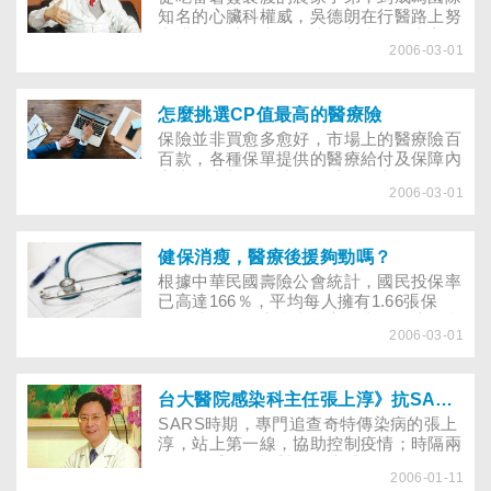
知名的心臟科權威，吳德朗在行醫路上努
力耕耘，以人本的關懷照顧病人。豐富的
2006-03-01
歷練與營造寫意生活的態度，讓這位被譽
為「全球心臟醫學界王子」的人生，如同
他喜愛的品酒藝術，隨著時間淬鍊出甘醇
的紅酒香。
怎麼挑選CP值最高的醫療險
保險並非買愈多愈好，市場上的醫療險百
百款，各種保單提供的醫療給付及保障內
容也不盡相同，就像尋覓另一半，買保險
2006-03-01
也要精挑細選，找到最適合自己的類型，
才能擁有最實質的保障。
健保消瘦，醫療後援夠勁嗎？
根據中華民國壽險公會統計，國民投保率
已高達166％，平均每人擁有1.66張保
單。儘管投保率愈來愈高，壽險保障卻愈
2006-03-01
來愈低；當新興傳染病來襲，醫療險正熱
之時，不妨趁機考慮該不該買，或檢視自
己的醫療險保障夠不夠完善？
台大醫院感染科主任張上淳》抗SARS英雄，再戰禽流感
SARS時期，專門追查奇特傳染病的張上
淳，站上第一線，協助控制疫情；時隔兩
年，他重披戰袍對抗禽流感，捍衛國人健
2006-01-11
康。面對這波新興傳染病，本期專訪除了