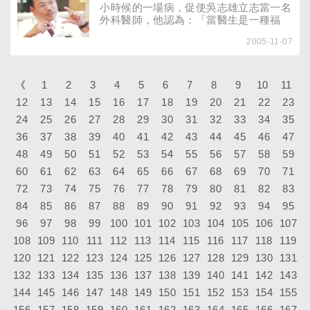
小時候的一場病，促使吳志雄立志當一名
外科醫師，他認為：「當醫生是一種福
氣」，因此，只要病人還有一絲希望，他
2005-11-07
絕不輕易放棄；也因為enjoy醫療過程中
的樂趣，他積極網羅菁英，為他們搭建發
揮的舞台，齊心替北醫附設醫院開拓新氣
象。2002年9月，年方50歲的吳志雄接下
《
1
2
3
4
5
6
7
8
9
10
11
臺北醫學大學附設醫院第9任院長的棒
12
13
14
15
16
17
18
19
20
21
22
23
子，短短3年間，他讓麵包香取代醫院的
24
25
26
27
藥水味，更把不到七成的住房率，大幅提
28
29
30
31
32
33
34
35
高到九成以上。成績證明，吳志雄抓對改
36
37
38
39
40
41
42
43
44
45
46
47
革的方向，詢及改革成功的策略？他緩緩
48
49
50
51
52
53
54
55
56
57
58
59
端起咖啡杯，輕鬆地說：「我最滿意的策
略是，找來好的人才，把『right
60
61
62
63
64
65
66
67
68
69
70
71
person』（對的人）放在『right
72
73
74
75
76
77
78
79
80
81
82
83
position』（對的位置）。」
84
85
86
87
88
89
90
91
92
93
94
95
96
97
98
99
100
101
102
103
104
105
106
107
108
109
110
111
112
113
114
115
116
117
118
119
120
121
122
123
124
125
126
127
128
129
130
131
132
133
134
135
136
137
138
139
140
141
142
143
144
145
146
147
148
149
150
151
152
153
154
155
156
157
158
159
160
161
162
163
164
165
166
167