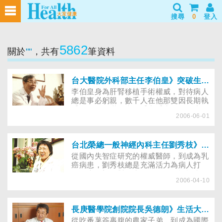
搜尋
0
登入
5862
關於
""
，共有
筆資料
台大醫院外科部主任李伯皇》突破生命的每一種可能
李伯皇身為肝腎移植手術權威，對待病人
總是事必躬親，數千人在他那雙因長期執
手術刀、布滿傷疤的手中重生。他將生活
2006-06-01
全貢獻給醫學和病患，自己的事往往拋諸
腦後，也唯有這份執著，才能創造生命的
精彩性。
台北榮總一般神經內科主任劉秀枝》笑擁癌症給的禮物
從國內失智症研究的權威醫師，到成為乳
癌病患，劉秀枝總是充滿活力為病人打
氣，也開朗面對人生的轉折，不憎恨病
2006-04-10
魔，而以自在的步調，品嚐新生活的美
好。
長庚醫學院創院院長吳德朗》生活大師，淬鍊醇郁人生
從吃番薯簽裹腹的農家子弟，到成為國際